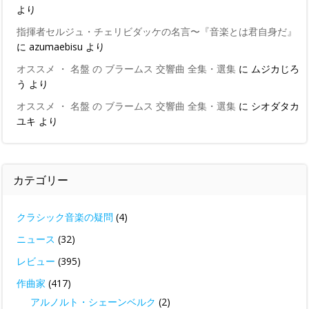
より
指揮者セルジュ・チェリビダッケの名言〜『音楽とは君自身だ』
に
azumaebisu
より
オススメ ・ 名盤 の ブラームス 交響曲 全集・選集
に
ムジカじろ
う
より
オススメ ・ 名盤 の ブラームス 交響曲 全集・選集
に
シオダタカ
ユキ
より
カテゴリー
クラシック音楽の疑問
(4)
ニュース
(32)
レビュー
(395)
作曲家
(417)
アルノルト・シェーンベルク
(2)