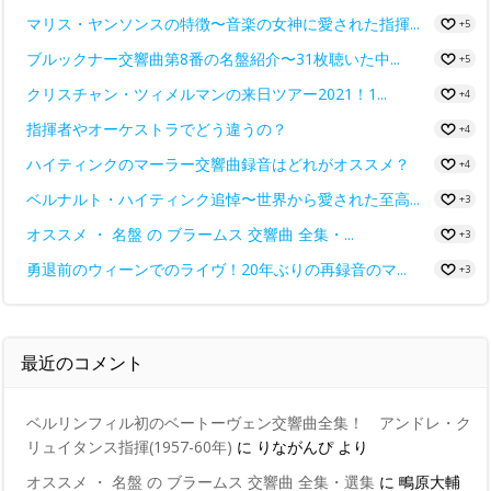
マリス・ヤンソンスの特徴〜音楽の女神に愛された指揮...
+5
ブルックナー交響曲第8番の名盤紹介〜31枚聴いた中...
+5
クリスチャン・ツィメルマンの来日ツアー2021！1...
+4
指揮者やオーケストラでどう違うの？
+4
ハイティンクのマーラー交響曲録音はどれがオススメ？
+4
ベルナルト・ハイティンク追悼〜世界から愛された至高...
+3
オススメ ・ 名盤 の ブラームス 交響曲 全集・...
+3
勇退前のウィーンでのライヴ！20年ぶりの再録音のマ...
+3
最近のコメント
ベルリンフィル初のベートーヴェン交響曲全集！ アンドレ・ク
リュイタンス指揮(1957-60年)
に
りながんぴ
より
オススメ ・ 名盤 の ブラームス 交響曲 全集・選集
に
鴫原大輔