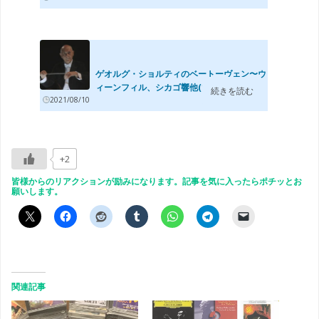
ゲオルグ・ショルティのベートーヴェン〜ウ
ィーンフィル、シカゴ響他(1955-1994)〜
続きを読む
2021/08/10
+2
皆様からのリアクションが励みになります。記事を気に入ったらポチッとお
願いします。
関連記事