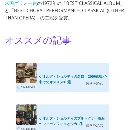
米国グラミー賞
の1972年の「BEST CLASSICAL ALBUM」
と「BEST CHORAL PERFORMANCE, CLASSICAL (OTHER
THAN OPERA)」の二冠を受賞。
オススメの記事
ゲオルグ・ショルティの名盤 200枚聴いた
中でのオススメ10選
続きを読む
2021/05/08
ゲオルグ・ショルティのブルックナー録音
〜ウィーンフィルとシカゴ響のレコーディ...
続きを読む
2021/04/02