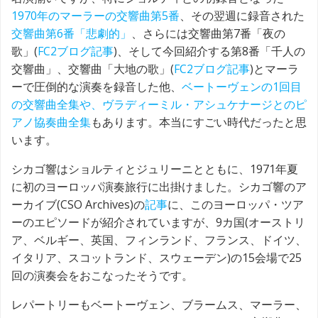
1970年のマーラーの交響曲第5番
、その翌週に録音された
交響曲第6番「悲劇的」
、さらには交響曲第7番「夜の
歌」(
FC2ブログ記事
)、そして今回紹介する第8番「千人の
交響曲」、交響曲「大地の歌」(
FC2ブログ記事
)とマーラ
ーで圧倒的な演奏を録音した他、
ベートーヴェンの1回目
の交響曲全集や、ヴラディーミル・アシュケナージとのピ
アノ協奏曲全集
もあります。本当にすごい時代だったと思
います。
シカゴ響はショルティとジュリーニとともに、1971年夏
に初のヨーロッパ演奏旅行に出掛けました。シカゴ響のア
ーカイブ(CSO Archives)の
記事
に、このヨーロッパ・ツア
ーのエピソードが紹介されていますが、9カ国(オーストリ
ア、ベルギー、英国、フィンランド、フランス、ドイツ、
イタリア、スコットランド、スウェーデン)の15会場で25
回の演奏会をおこなったそうです。
レパートリーもベートーヴェン、ブラームス、マーラー、