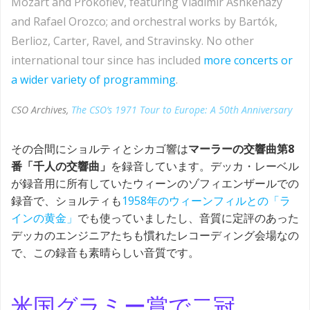
Mozart and Prokofiev, featuring Vladimir Ashkenazy
and Rafael Orozco; and orchestral works by Bartók,
Berlioz, Carter, Ravel, and Stravinsky. No other
international tour since has included
more concerts or
a wider variety of programming
.
CSO Archives,
The CSO’s 1971 Tour to Europe: A 50th Anniversary
その合間にショルティとシカゴ響は
マーラーの交響曲第8
番「千人の交響曲」
を録音しています。デッカ・レーベル
が録音用に所有していたウィーンのゾフィエンザールでの
録音で、ショルティも
1958年のウィーンフィルとの「ラ
インの黄金」
でも使っていましたし、音質に定評のあった
デッカのエンジニアたちも慣れたレコーディング会場なの
で、この録音も素晴らしい音質です。
米国グラミー賞で二冠