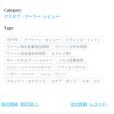
Category
グスタフ・マーラー
レビュー
Tags
1971年
アーリーン・オジェー
イヴォンヌ・ミントン
ウィーン国立歌劇場合唱団
ウィーン少年合唱団
ウィーン楽友協会合唱団
オススメ度5
サー・ゲオルグ・ショルティ
シカゴ交響楽団
ジョン・シャーリー=カーク
ゾフィエンザール
ヘザー・ハーパー
ヘレン・ワッツ
マルッティ・タルヴェラ
ルチア・ポップ
ルネ・コロ
Post
Post
前の投稿
初CD化！コンセルトヘボウ盤と全く違うマリス・ヤンソンスとバイエルン放送響のマーラー交響曲第6番「悲劇的」(2011年)
次の投稿
レコードアカデミー賞受賞！ほとばしるバーンスタインとコンセルトヘボウ管のベートーヴェン『ミサ・ソレムニス』(1978年)