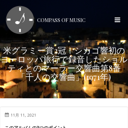
コ
ン
テ
COMPASS OF MUSIC
ン
ツ
へ
ス
米グラミー賞2冠！シカゴ響初の
キ
ヨーロッパ旅行で録音したショル
ッ
プ
ティとのマーラー交響曲第8番
「千人の交響曲」(1971年)
11月 11, 2021
このアルバムの3つのポイント