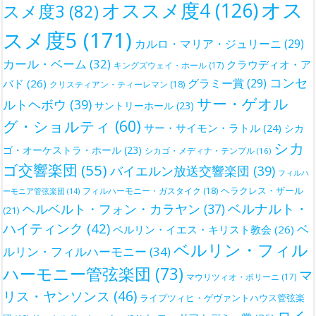
オス
オススメ度4
(126)
スメ度3
(82)
スメ度5
(171)
カルロ・マリア・ジュリーニ
(29)
カール・ベーム
(32)
クラウディオ・ア
キングズウェイ・ホール
(17)
コンセ
グラミー賞
(29)
バド
(26)
クリスティアン・ティーレマン
(18)
サー・ゲオル
ルトヘボウ
(39)
サントリーホール
(23)
グ・ショルティ
(60)
サー・サイモン・ラトル
(24)
シカ
シカ
ゴ・オーケストラ・ホール
(23)
シカゴ・メディナ・テンプル
(16)
ゴ交響楽団
(55)
バイエルン放送交響楽団
(39)
フィルハ
ヘラクレス・ザール
フィルハーモニー・ガスタイク
(18)
ーモニア管弦楽団
(14)
ベルナルト・
ヘルベルト・フォン・カラヤン
(37)
(21)
ハイティンク
(42)
ベ
ベルリン・イエス・キリスト教会
(26)
ベルリン・フィル
ルリン・フィルハーモニー
(34)
ハーモニー管弦楽団
(73)
マ
マウリツィオ・ポリーニ
(17)
リス・ヤンソンス
(46)
ライプツィヒ・ゲヴァントハウス管弦楽