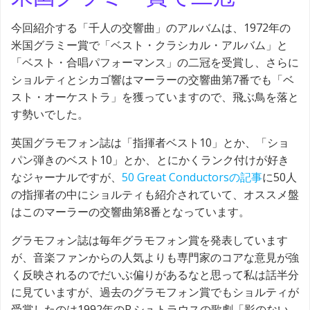
今回紹介する「千人の交響曲」のアルバムは、1972年の
米国グラミー賞で「ベスト・クラシカル・アルバム」と
「ベスト・合唱パフォーマンス」の二冠を受賞し、さらに
ショルティとシカゴ響はマーラーの交響曲第7番でも「ベ
スト・オーケストラ」を獲っていますので、飛ぶ鳥を落と
す勢いでした。
英国グラモフォン誌は「指揮者ベスト10」とか、「ショ
パン弾きのベスト10」とか、とにかくランク付けが好き
なジャーナルですが、
50 Great Conductorsの記事
に50人
の指揮者の中にショルティも紹介されていて、オススメ盤
はこのマーラーの交響曲第8番となっています。
グラモフォン誌は毎年グラモフォン賞を発表しています
が、音楽ファンからの人気よりも専門家のコアな意見が強
く反映されるのでだいぶ偏りがあるなと思って私は話半分
に見ていますが、過去のグラモフォン賞でもショルティが
受賞したのは1992年のR.シュトラウスの歌劇「影のない