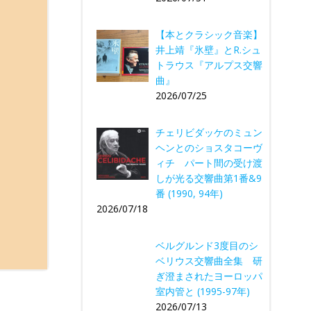
【本とクラシック音楽】
井上靖『氷壁』とR.シュ
トラウス『アルプス交響
曲』
2026/07/25
チェリビダッケのミュン
ヘンとのショスタコーヴ
ィチ パート間の受け渡
しが光る交響曲第1番&9
番 (1990, 94年)
2026/07/18
ベルグルンド3度目のシ
ベリウス交響曲全集 研
ぎ澄まされたヨーロッパ
室内管と (1995-97年)
2026/07/13