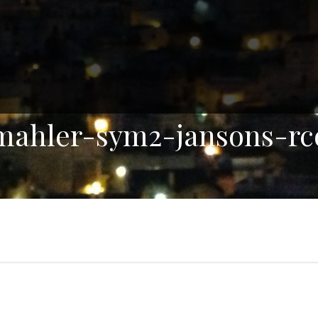
mahler-sym2-jansons-rc