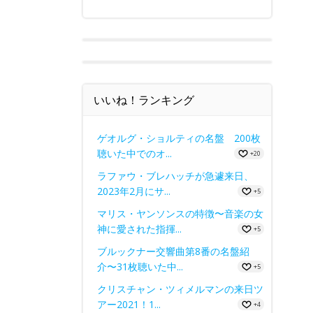
いいね！ランキング
ゲオルグ・ショルティの名盤 200枚
聴いた中でのオ...
+20
ラファウ・ブレハッチが急遽来日、
2023年2月にサ...
+5
マリス・ヤンソンスの特徴〜音楽の女
神に愛された指揮...
+5
ブルックナー交響曲第8番の名盤紹
介〜31枚聴いた中...
+5
クリスチャン・ツィメルマンの来日ツ
アー2021！1...
+4