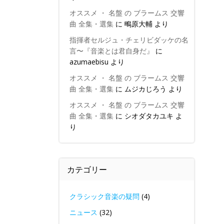
オススメ ・ 名盤 の ブラームス 交響
曲 全集・選集
に
鴫原大輔
より
指揮者セルジュ・チェリビダッケの名
言〜『音楽とは君自身だ』
に
azumaebisu
より
オススメ ・ 名盤 の ブラームス 交響
曲 全集・選集
に
ムジカじろう
より
オススメ ・ 名盤 の ブラームス 交響
曲 全集・選集
に
シオダタカユキ
よ
り
カテゴリー
クラシック音楽の疑問
(4)
ニュース
(32)