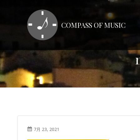
コ
ン
テ
COMPASS OF MUSIC
ン
ツ
へ
ス
キ
ッ
プ
7月 23, 2021