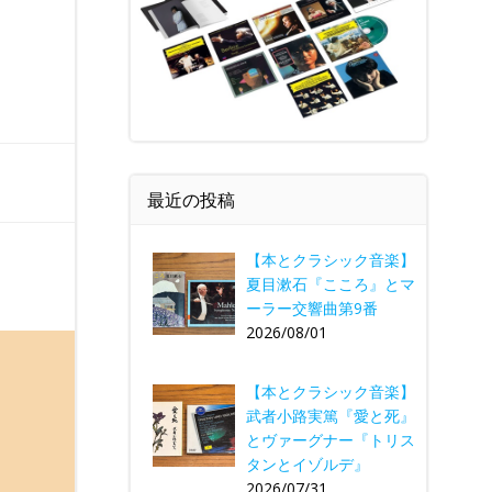
最近の投稿
【本とクラシック音楽】
夏目漱石『こころ』とマ
ーラー交響曲第9番
2026/08/01
【本とクラシック音楽】
武者小路実篤『愛と死』
とヴァーグナー『トリス
タンとイゾルデ』
2026/07/31