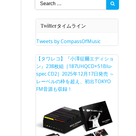
Search
for:
Twitterタイムライン
Tweets by CompassOfMusic
【タワレコ】『小澤征爾エディショ
ン』238枚組［187UHQCD+51Blu-
spec CD2］2025年12月17日発売 ～
レーベルの枠を超え、初出TOKYO
FM音源も収録！