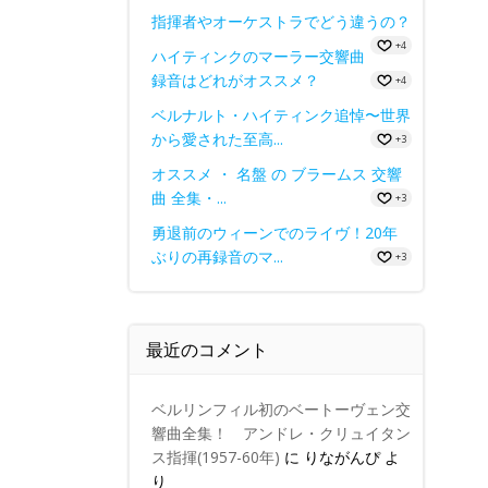
指揮者やオーケストラでどう違うの？
+4
ハイティンクのマーラー交響曲
録音はどれがオススメ？
+4
ベルナルト・ハイティンク追悼〜世界
から愛された至高...
+3
オススメ ・ 名盤 の ブラームス 交響
曲 全集・...
+3
勇退前のウィーンでのライヴ！20年
ぶりの再録音のマ...
+3
最近のコメント
ベルリンフィル初のベートーヴェン交
響曲全集！ アンドレ・クリュイタン
ス指揮(1957-60年)
に
りながんぴ
よ
り