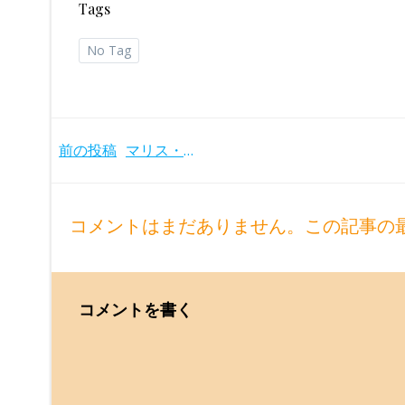
Tags
No Tag
Post
前の投稿
マリス・ヤンソンスら9人の指揮者によるコンセルトヘボウ管のマーラー交響曲全集(2009-11年)
navigation
コメントはまだありません。この記事の
コメントを書く