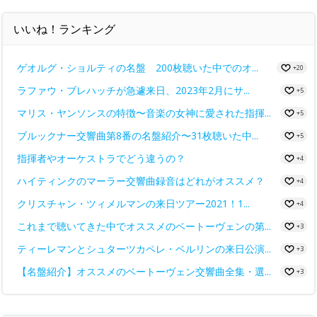
いいね！ランキング
ゲオルグ・ショルティの名盤 200枚聴いた中でのオ...
+20
ラファウ・ブレハッチが急遽来日、2023年2月にサ...
+5
マリス・ヤンソンスの特徴〜音楽の女神に愛された指揮...
+5
ブルックナー交響曲第8番の名盤紹介〜31枚聴いた中...
+5
指揮者やオーケストラでどう違うの？
+4
ハイティンクのマーラー交響曲録音はどれがオススメ？
+4
クリスチャン・ツィメルマンの来日ツアー2021！1...
+4
これまで聴いてきた中でオススメのベートーヴェンの第...
+3
ティーレマンとシュターツカペレ・ベルリンの来日公演...
+3
【名盤紹介】オススメのベートーヴェン交響曲全集・選...
+3