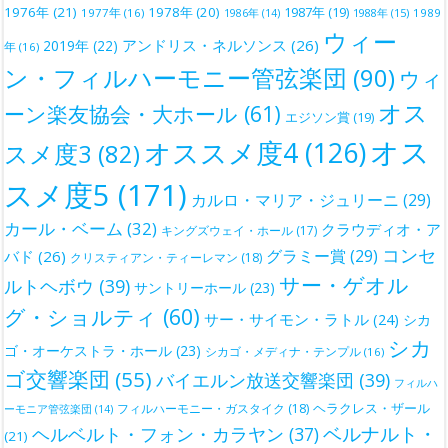
1976年
(21)
1978年
(20)
1987年
(19)
1977年
(16)
1988年
(15)
1989
1986年
(14)
ウィー
アンドリス・ネルソンス
(26)
2019年
(22)
年
(16)
ン・フィルハーモニー管弦楽団
(90)
ウィ
オス
ーン楽友協会・大ホール
(61)
エジソン賞
(19)
オス
オススメ度4
(126)
スメ度3
(82)
スメ度5
(171)
カルロ・マリア・ジュリーニ
(29)
カール・ベーム
(32)
クラウディオ・ア
キングズウェイ・ホール
(17)
コンセ
グラミー賞
(29)
バド
(26)
クリスティアン・ティーレマン
(18)
サー・ゲオル
ルトヘボウ
(39)
サントリーホール
(23)
グ・ショルティ
(60)
サー・サイモン・ラトル
(24)
シカ
シカ
ゴ・オーケストラ・ホール
(23)
シカゴ・メディナ・テンプル
(16)
ゴ交響楽団
(55)
バイエルン放送交響楽団
(39)
フィルハ
ヘラクレス・ザール
フィルハーモニー・ガスタイク
(18)
ーモニア管弦楽団
(14)
ベルナルト・
ヘルベルト・フォン・カラヤン
(37)
(21)