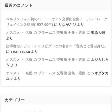
最近のコメント
ベルリンフィル初のベートーヴェン交響曲全集！ アンドレ・ク
リュイタンス指揮(1957-60年)
に
りながんぴ
より
オススメ ・ 名盤 の ブラームス 交響曲 全集・選集
に
鴫原大輔
より
指揮者セルジュ・チェリビダッケの名言〜『音楽とは君自身だ』
に
azumaebisu
より
オススメ ・ 名盤 の ブラームス 交響曲 全集・選集
に
ムジカじろ
う
より
オススメ ・ 名盤 の ブラームス 交響曲 全集・選集
に
シオダタカ
ユキ
より
カテゴリー