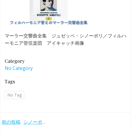
マーラー交響曲全集 ジュゼッペ・シノーポリ／フィルハ
ーモニア管弦楽団 アイキャッチ画像
Category
No Category
Tags
No Tag
Post
前の投稿
シノーポリによる新たなマーラー像 フィルハーモニア管との交響曲全集(1985-94年)