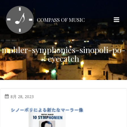
コ
ン
テ
COMPASS OF MUSIC
ン
ツ
へ
ス
mahler-symphonies-sinopoli-po-
キ
eyecatch
ッ
プ
8月 28, 2023