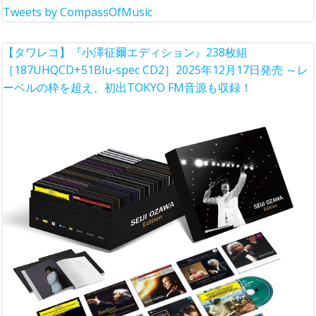
Tweets by CompassOfMusic
【タワレコ】『小澤征爾エディション』238枚組
［187UHQCD+51Blu-spec CD2］2025年12月17日発売 ～レ
ーベルの枠を超え、初出TOKYO FM音源も収録！