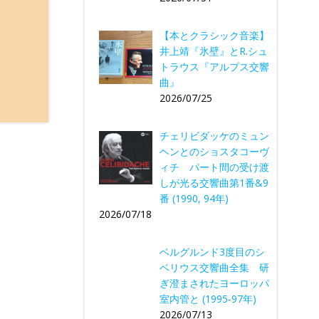
【本とクラシック音楽】
井上靖『氷壁』とR.シュ
トラウス『アルプス交響
曲』
2026/07/25
チェリビダッケのミュン
ヘンとのショスタコーヴ
ィチ パート間の受け渡
しが光る交響曲第1番&9
番 (1990, 94年)
2026/07/18
ベルグルンド3度目のシ
ベリウス交響曲全集 研
ぎ澄まされたヨーロッパ
室内管と (1995-97年)
2026/07/13