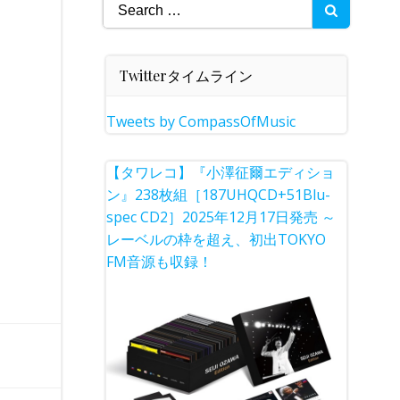
Search
for:
Twitterタイムライン
Tweets by CompassOfMusic
【タワレコ】『小澤征爾エディショ
ン』238枚組［187UHQCD+51Blu-
spec CD2］2025年12月17日発売 ～
レーベルの枠を超え、初出TOKYO
FM音源も収録！