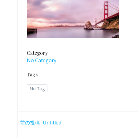
Category
No Category
Tags
No Tag
Post
前の投稿
Untitled
navigation