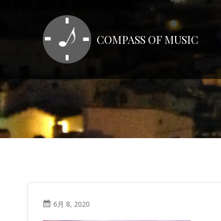
コ
ン
テ
COMPASS OF MUSIC
ン
ツ
へ
ス
キ
ッ
プ
6月 8, 2020