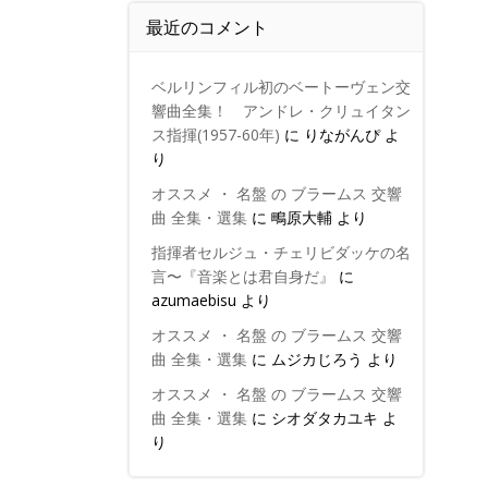
最近のコメント
ベルリンフィル初のベートーヴェン交
響曲全集！ アンドレ・クリュイタン
ス指揮(1957-60年)
に
りながんぴ
よ
り
オススメ ・ 名盤 の ブラームス 交響
曲 全集・選集
に
鴫原大輔
より
指揮者セルジュ・チェリビダッケの名
言〜『音楽とは君自身だ』
に
azumaebisu
より
オススメ ・ 名盤 の ブラームス 交響
曲 全集・選集
に
ムジカじろう
より
オススメ ・ 名盤 の ブラームス 交響
曲 全集・選集
に
シオダタカユキ
よ
り