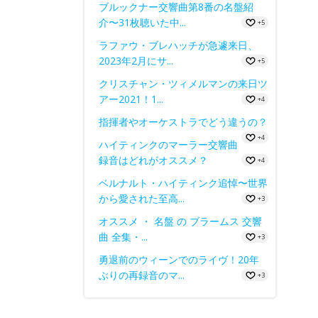
ブルックナー交響曲第8番の名盤紹
介〜31枚聴いた中...
+5
ラファウ・ブレハッチが急遽来日、
2023年2月にサ...
+5
クリスチャン・ツィメルマンの来日ツ
アー2021！1...
+4
指揮者やオーケストラでどう違うの？
+4
ハイティンクのマーラー交響曲
録音はどれがオススメ？
+4
ベルナルト・ハイティンク追悼〜世界
から愛された至高...
+3
オススメ ・ 名盤 の ブラームス 交響
曲 全集・...
+3
勇退前のウィーンでのライヴ！20年
ぶりの再録音のマ...
+3