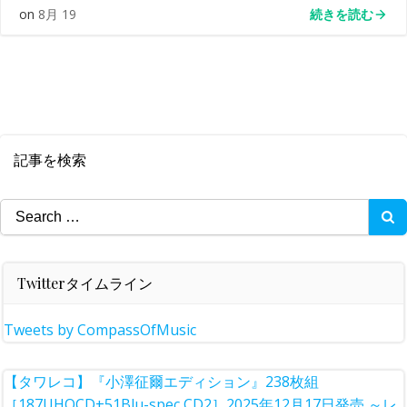
続きを読む
on
8月 19
記事を検索
Search
for:
Twitterタイムライン
Tweets by CompassOfMusic
【タワレコ】『小澤征爾エディション』238枚組
［187UHQCD+51Blu-spec CD2］2025年12月17日発売 ～レ