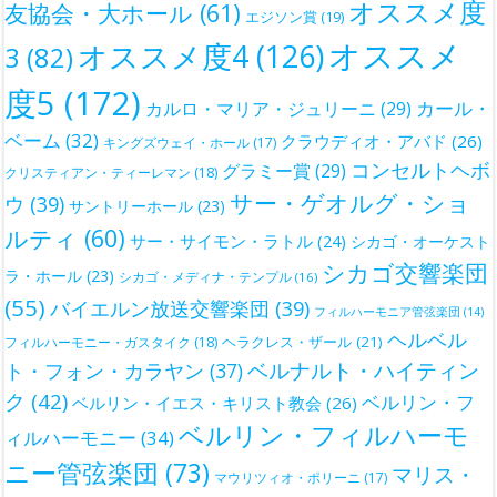
オススメ度
友協会・大ホール
(61)
エジソン賞
(19)
オススメ
オススメ度4
(126)
3
(82)
度5
(172)
カール・
カルロ・マリア・ジュリーニ
(29)
ベーム
(32)
クラウディオ・アバド
(26)
キングズウェイ・ホール
(17)
コンセルトヘボ
グラミー賞
(29)
クリスティアン・ティーレマン
(18)
サー・ゲオルグ・ショ
ウ
(39)
サントリーホール
(23)
ルティ
(60)
サー・サイモン・ラトル
(24)
シカゴ・オーケスト
シカゴ交響楽団
ラ・ホール
(23)
シカゴ・メディナ・テンプル
(16)
(55)
バイエルン放送交響楽団
(39)
フィルハーモニア管弦楽団
(14)
ヘルベル
ヘラクレス・ザール
(21)
フィルハーモニー・ガスタイク
(18)
ベルナルト・ハイティン
ト・フォン・カラヤン
(37)
ク
(42)
ベルリン・フ
ベルリン・イエス・キリスト教会
(26)
ベルリン・フィルハーモ
ィルハーモニー
(34)
ニー管弦楽団
(73)
マリス・
マウリツィオ・ポリーニ
(17)