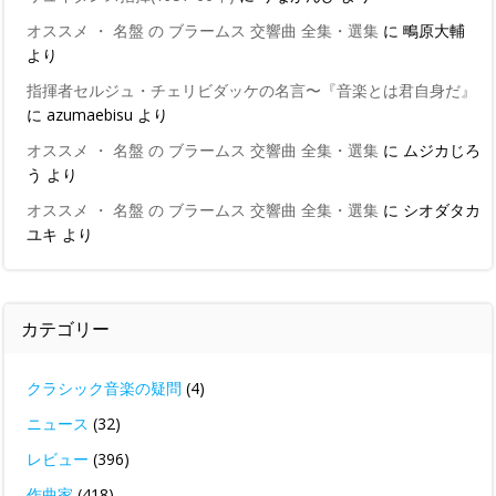
オススメ ・ 名盤 の ブラームス 交響曲 全集・選集
に
鴫原大輔
より
指揮者セルジュ・チェリビダッケの名言〜『音楽とは君自身だ』
に
azumaebisu
より
オススメ ・ 名盤 の ブラームス 交響曲 全集・選集
に
ムジカじろ
う
より
オススメ ・ 名盤 の ブラームス 交響曲 全集・選集
に
シオダタカ
ユキ
より
カテゴリー
クラシック音楽の疑問
(4)
ニュース
(32)
レビュー
(396)
作曲家
(418)