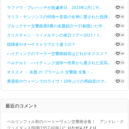
ラファウ・ブレハッチが急遽来日、2023年2月にサ...
+5
マリス・ヤンソンスの特徴〜音楽の女神に愛された指揮...
+5
ブルックナー交響曲第8番の名盤紹介〜31枚聴いた中...
+5
クリスチャン・ツィメルマンの来日ツアー2021！1...
+4
指揮者やオーケストラでどう違うの？
+4
ハイティンクのマーラー交響曲録音はどれがオススメ？
+4
ベルナルト・ハイティンク追悼〜世界から愛された至高...
+3
オススメ ・ 名盤 の ブラームス 交響曲 全集・...
+3
勇退前のウィーンでのライヴ！20年ぶりの再録音のマ...
+3
最近のコメント
ベルリンフィル初のベートーヴェン交響曲全集！ アンドレ・ク
リュイタンス指揮(1957-60年)
に
りながんぴ
より