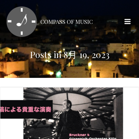
コ
ン
テ
COMPASS OF MUSIC
ン
ツ
へ
ス
Posts in 8月 19, 2023
キ
ッ
プ