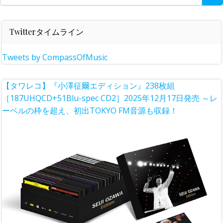
for:
Twitterタイムライン
Tweets by CompassOfMusic
【タワレコ】『小澤征爾エディション』238枚組
［187UHQCD+51Blu-spec CD2］2025年12月17日発売 ～レ
ーベルの枠を超え、初出TOKYO FM音源も収録！