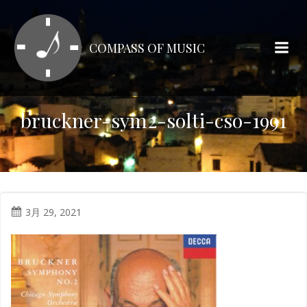
コ
ン
テ
COMPASS OF MUSIC
ン
ツ
へ
ス
bruckner-sym2-solti-cso-1991
キ
ッ
プ
3月 29, 2021