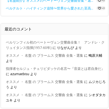
【名盤紹介】オススメのベートーヴェン交響曲全集・選...
+3
ベルナルト・ハイティンク追悼〜世界から愛された至高...
+3
最近のコメント
ベルリンフィル初のベートーヴェン交響曲全集！ アンドレ・ク
リュイタンス指揮(1957-60年)
に
りながんぴ
より
オススメ ・ 名盤 の ブラームス 交響曲 全集・選集
に
鴫原大輔
より
指揮者セルジュ・チェリビダッケの名言〜『音楽とは君自身だ』
に
azumaebisu
より
オススメ ・ 名盤 の ブラームス 交響曲 全集・選集
に
ムジカじろ
う
より
オススメ ・ 名盤 の ブラームス 交響曲 全集・選集
に
シオダタカ
ユキ
より