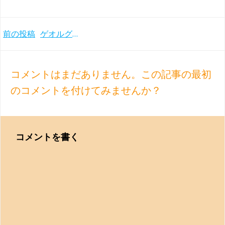
Post
前の投稿
ゲオルグ・ショルティのブルックナー録音 〜ウィーンフィルとシカゴ響のレコーディング
navigation
コメントはまだありません。この記事の最初
のコメントを付けてみませんか？
コメントを書く