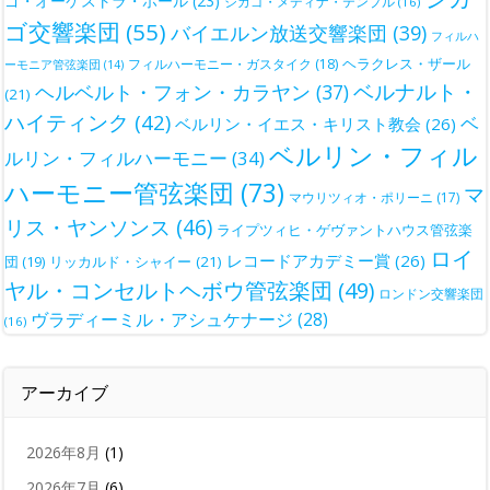
ゴ・オーケストラ・ホール
(23)
シカゴ・メディナ・テンプル
(16)
ゴ交響楽団
(55)
バイエルン放送交響楽団
(39)
フィルハ
ヘラクレス・ザール
フィルハーモニー・ガスタイク
(18)
ーモニア管弦楽団
(14)
ベルナルト・
ヘルベルト・フォン・カラヤン
(37)
(21)
ハイティンク
(42)
ベ
ベルリン・イエス・キリスト教会
(26)
ベルリン・フィル
ルリン・フィルハーモニー
(34)
ハーモニー管弦楽団
(73)
マ
マウリツィオ・ポリーニ
(17)
リス・ヤンソンス
(46)
ライプツィヒ・ゲヴァントハウス管弦楽
ロイ
レコードアカデミー賞
(26)
団
(19)
リッカルド・シャイー
(21)
ヤル・コンセルトヘボウ管弦楽団
(49)
ロンドン交響楽団
ヴラディーミル・アシュケナージ
(28)
(16)
アーカイブ
2026年8月
(1)
2026年7月
(6)