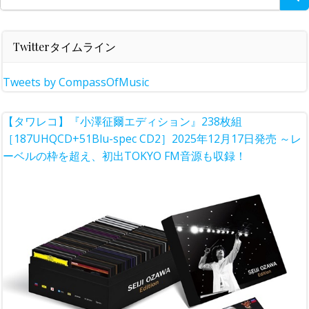
for:
Twitterタイムライン
Tweets by CompassOfMusic
【タワレコ】『小澤征爾エディション』238枚組
［187UHQCD+51Blu-spec CD2］2025年12月17日発売 ～レ
ーベルの枠を超え、初出TOKYO FM音源も収録！