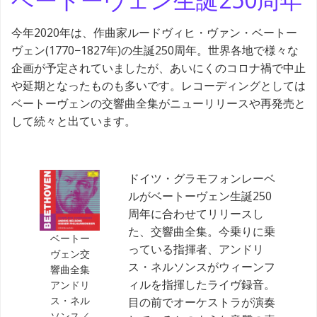
今年2020年は、作曲家ルードヴィヒ・ヴァン・ベートー
ヴェン(1770−1827年)の生誕250周年。世界各地で様々な
企画が予定されていましたが、あいにくのコロナ禍で中止
や延期となったものも多いです。レコーディングとしては
ベートーヴェンの交響曲全集がニューリリースや再発売と
して続々と出ています。
ドイツ・グラモフォンレーベ
ルがベートーヴェン生誕250
周年に合わせてリリースし
た、交響曲全集。今乗りに乗
ベートー
っている指揮者、アンドリ
ヴェン交
ス・ネルソンスがウィーンフ
響曲全集
ィルを指揮したライヴ録音。
アンドリ
ス・ネル
目の前でオーケストラが演奏
ソンス／