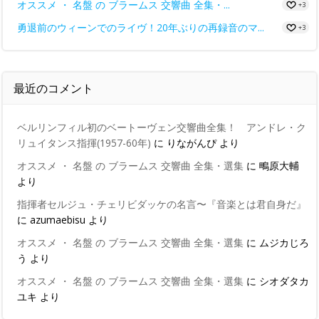
オススメ ・ 名盤 の ブラームス 交響曲 全集・...
+3
勇退前のウィーンでのライヴ！20年ぶりの再録音のマ...
+3
最近のコメント
ベルリンフィル初のベートーヴェン交響曲全集！ アンドレ・ク
リュイタンス指揮(1957-60年)
に
りながんぴ
より
オススメ ・ 名盤 の ブラームス 交響曲 全集・選集
に
鴫原大輔
より
指揮者セルジュ・チェリビダッケの名言〜『音楽とは君自身だ』
に
azumaebisu
より
オススメ ・ 名盤 の ブラームス 交響曲 全集・選集
に
ムジカじろ
う
より
オススメ ・ 名盤 の ブラームス 交響曲 全集・選集
に
シオダタカ
ユキ
より