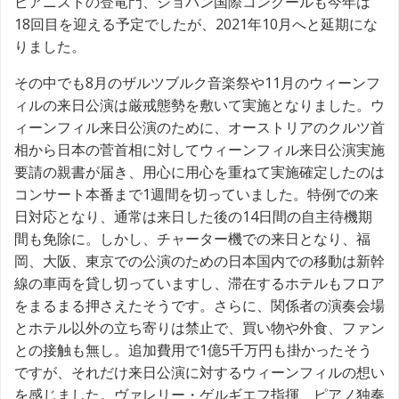
ピアニストの登竜門、ショパン国際コンクールも今年は
18回目を迎える予定でしたが、2021年10月へと延期にな
りました。
その中でも8月のザルツブルク音楽祭や11月のウィーンフ
ィルの来日公演は厳戒態勢を敷いて実施となりました。ウ
ィーンフィル来日公演のために、オーストリアのクルツ首
相から日本の菅首相に対してウィーンフィル来日公演実施
要請の親書が届き、用心に用心を重ねて実施確定したのは
コンサート本番まで1週間を切っていました。特例での来
日対応となり、通常は来日した後の14日間の自主待機期
間も免除に。しかし、チャーター機での来日となり、福
岡、大阪、東京での公演のための日本国内での移動は新幹
線の車両を貸し切っていますし、滞在するホテルもフロア
をまるまる押さえたそうです。さらに、関係者の演奏会場
とホテル以外の立ち寄りは禁止で、買い物や外食、ファン
との接触も無し。追加費用で1億5千万円も掛かったそう
ですが、それだけ来日公演に対するウィーンフィルの想い
を感じました。ヴァレリー・ゲルギエフ指揮、ピアノ独奏