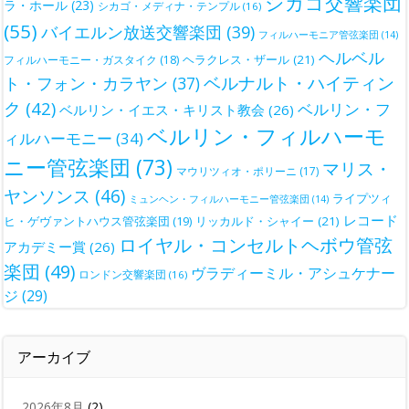
シカゴ交響楽団
ラ・ホール
(23)
シカゴ・メディナ・テンプル
(16)
(55)
バイエルン放送交響楽団
(39)
フィルハーモニア管弦楽団
(14)
ヘルベル
ヘラクレス・ザール
(21)
フィルハーモニー・ガスタイク
(18)
ベルナルト・ハイティン
ト・フォン・カラヤン
(37)
ク
(42)
ベルリン・フ
ベルリン・イエス・キリスト教会
(26)
ベルリン・フィルハーモ
ィルハーモニー
(34)
ニー管弦楽団
(73)
マリス・
マウリツィオ・ポリーニ
(17)
ヤンソンス
(46)
ライプツィ
ミュンヘン・フィルハーモニー管弦楽団
(14)
レコード
ヒ・ゲヴァントハウス管弦楽団
(19)
リッカルド・シャイー
(21)
ロイヤル・コンセルトヘボウ管弦
アカデミー賞
(26)
楽団
(49)
ヴラディーミル・アシュケナー
ロンドン交響楽団
(16)
ジ
(29)
アーカイブ
2026年8月
(2)