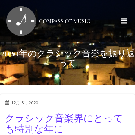
コ
ン
テ
COMPASS OF MUSIC
ン
ツ
へ
ス
2020年のクラシック音楽を振り返
キ
って
ッ
プ
12月 31, 2020
クラシック音楽界にとって
も特別な年に