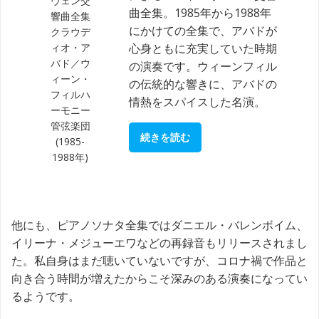
ヴェン交
曲全集。1985年から1988年
響曲全集
にかけての全集で、アバドが
クラウデ
ィオ・ア
心身ともに充実していた時期
バド／ウ
の演奏です。ウィーンフィル
ィーン・
の伝統的な響きに、アバドの
フィルハ
情熱をスパイスした名演。
ーモニー
管弦楽団
続きを読む
(1985-
1988年)
他にも、ピアノソナタ全集ではダニエル・バレンボイム、
イリーナ・メジューエワなどの再録音もリリースされまし
た。私自身はまだ聴いていないですが、コロナ禍で作品と
向き合う時間が増えたからこそ深みのある演奏になってい
るようです。