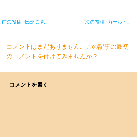
Post
Post
前の投稿
伝統に情熱がスパイスされた、クラウディオ・アバド1回目のベートーヴェン交響曲全集 ウィーンフィル(1985-88年)
次の投稿
カール・ベーム/ウィーンフィル来日公演(1975年) 火の鳥・ブラ1
navigation
navigation
コメントはまだありません。この記事の最初
のコメントを付けてみませんか？
コメントを書く