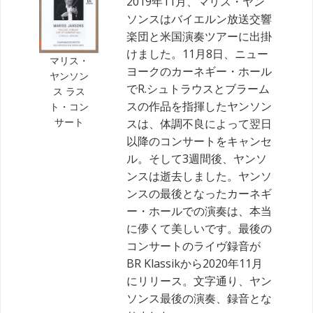
2019年11月、マリス・ヤン
ソンスはバイエルン放送交響
楽団と米国演奏ツアーに出掛
けました。11月8日、ニュー
マリス・
ヨークのカーネギー・ホール
ヤンソン
でR.シュトラウスとブラーム
ス ラス
スの作品を指揮したヤンソン
ト・コン
サート
スは、体調不良によって翌日
以降のコンサートをキャンセ
ル。そして3週間後、ヤンソ
ンスは逝去しました。ヤンソ
ンスの最後となったカーネギ
ー・ホールでの演奏は、本当
に儚くて美しいです。最後の
コンサートのライヴ録音が
BR Klassikから2020年11月
にリリース。文字通り、ヤン
ソンス最後の演奏、録音とな