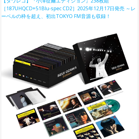
【タワレコ】『小澤征爾エディション』238枚組
［187UHQCD+51Blu-spec CD2］2025年12月17日発売 ～レ
ーベルの枠を超え、初出TOKYO FM音源も収録！