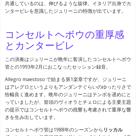
共通しているのは、伸びるような旋律。イタリア出身でカ
ンタービレを意識したジュリーニの特徴が出ています。
コンセルトヘボウの重厚感
とカンタービレ
この演奏はジュリーニが晩年に客演したコンセルトヘボウ
管との1993年2月におこなったセッション録音。
Allegro maestoso で始まる第1楽章ですが、ジュリーニ
はアレグロというよりもアンダンテぐらいのゆったりさで
恰幅良く進めます。晩年のジュリーニはテンポを遅めにと
っていましたが、冒頭のヴィオラとチェロによる主要主題
の提示ではコンセルトヘボウの残響も考慮されて重厚な響
きを生み出しています。
コンセルトヘボウ管は1988年のシーズンから
リッカル