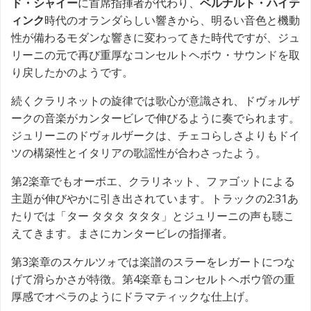
ド・シャイー
に首席指揮者が代わり、
ベルナルト・ハイテ
ィンク
時代のオランダらしい響きから、明るい音色と機動
性が備わるモダンな響きに変わってきた時代ですが、ジュ
リーニの元で再び重厚なコンセルトヘボウ・サウンドを取
り戻したかのようです。
続くクラリネットの旋律では歌心が意識され、ドヴォルザ
ークの音楽がカンタービレで伸びるように奏でられます。
ジュリーニのドヴォルザークは、チェコらしさよりもドイ
ツの構築性とイタリアの歌謡性が合わさったよう。
第2楽章でもオーボエ、クラリネット、ファゴットによる
主題が伸びやかに引き出されています。トラックの2:31あ
たりでは「ター タタタ タタタ」とジュリーニの声も聴こ
えてきます。まさにカンタービレの指揮者。
第3楽章のスケルツォでは楽譜のスラーをレガートにつな
げて滑らかさが特徴。第4楽章もコンセルトヘボウ管の重
厚感でオペラのようにドラマティックな仕上げ。