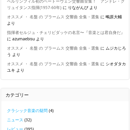
ベルリンフィル初のベートーヴェン交響曲全集！ アンドレ・ク
リュイタンス指揮(1957-60年)
に
りながんぴ
より
オススメ ・ 名盤 の ブラームス 交響曲 全集・選集
に
鴫原大輔
より
指揮者セルジュ・チェリビダッケの名言〜『音楽とは君自身だ』
に
azumaebisu
より
オススメ ・ 名盤 の ブラームス 交響曲 全集・選集
に
ムジカじろ
う
より
オススメ ・ 名盤 の ブラームス 交響曲 全集・選集
に
シオダタカ
ユキ
より
カテゴリー
クラシック音楽の疑問
(4)
ニュース
(32)
レビュー
(395)