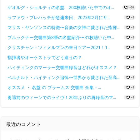
ゲオルグ・ショルティの名盤 200枚聴いた中でのオ...
+20
ラファウ・ブレハッチが急遽来日、2023年2月にサ...
+5
マリス・ヤンソンスの特徴〜音楽の女神に愛された指揮...
+5
ブルックナー交響曲第8番の名盤紹介〜31枚聴いた中...
+5
クリスチャン・ツィメルマンの来日ツアー2021！1...
+4
指揮者やオーケストラでどう違うの？
+4
ハイティンクのマーラー交響曲録音はどれがオススメ？
+4
ベルナルト・ハイティンク追悼〜世界から愛された至高...
+3
オススメ ・ 名盤 の ブラームス 交響曲 全集・...
+3
勇退前のウィーンでのライヴ！20年ぶりの再録音のマ...
+3
最近のコメント