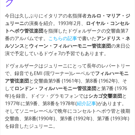
ク
今日は久しぶりにイタリアの名指揮者
カルロ・マリア・ジ
ュリーニ
の演奏を紹介。1993年2月、
ロイヤル・コンセル
トヘボウ管弦楽団
を指揮したドヴォルザークの交響曲第7
番のアルバムです。
こちらの記事
で書いた
アンドリス・ネ
ルソンス
と
ウィーン・フィルハーモニー管弦楽団
の来日公
演で予定しているドヴォ7の予習でもあります。
ドヴォルザークはジュリーニにとって長年のレパートリー
で、録音でもEMI (現ワーナー)レーベルで
フィルハーモニ
ア管弦楽団
と交響曲第9番 (1961年)、第8番 (1962年)、そ
して
ロンドン・フィルハーモニー管弦楽団
と第7番 (1976
年)を録音。ドイツ・グラモフォンでは
シカゴ交響楽団
と
1977年に第9番、第8番を1978年(
紹介記事
)があります。
そしてソニーレーベルで晩年にコンセルトヘボウ管と後期
交響曲、第8番(1990年)、第9番 (1992年)、第7番 (1993年)
を録音したジュリーニ。