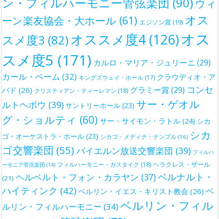
ン・フィルハーモニー管弦楽団
(90)
ウィ
オス
ーン楽友協会・大ホール
(61)
エジソン賞
(19)
オス
オススメ度4
(126)
スメ度3
(82)
スメ度5
(171)
カルロ・マリア・ジュリーニ
(29)
カール・ベーム
(32)
クラウディオ・ア
キングズウェイ・ホール
(17)
コンセ
グラミー賞
(29)
バド
(26)
クリスティアン・ティーレマン
(18)
サー・ゲオル
ルトヘボウ
(39)
サントリーホール
(23)
グ・ショルティ
(60)
サー・サイモン・ラトル
(24)
シカ
シカ
ゴ・オーケストラ・ホール
(23)
シカゴ・メディナ・テンプル
(16)
ゴ交響楽団
(55)
バイエルン放送交響楽団
(39)
フィルハ
ヘラクレス・ザール
フィルハーモニー・ガスタイク
(18)
ーモニア管弦楽団
(14)
ベルナルト・
ヘルベルト・フォン・カラヤン
(37)
(21)
ハイティンク
(42)
ベ
ベルリン・イエス・キリスト教会
(26)
ベルリン・フィル
ルリン・フィルハーモニー
(34)