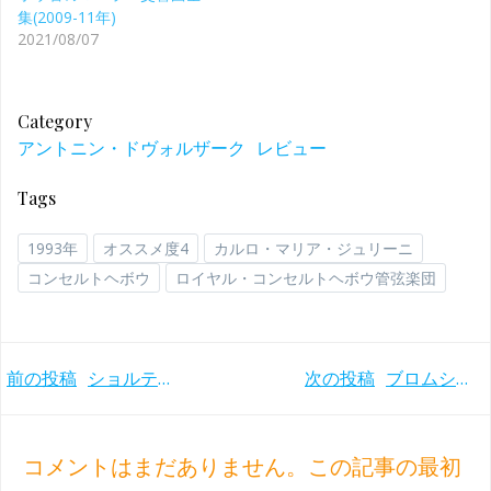
集(2009-11年)
2021/08/07
Category
アントニン・ドヴォルザーク
レビュー
Tags
1993年
オススメ度4
カルロ・マリア・ジュリーニ
コンセルトヘボウ
ロイヤル・コンセルトヘボウ管弦楽団
Post
Post
前の投稿
ショルティの意外な名盤 ウィーンフィルとのシューベルト『ザ・グレート』 (1981年)
次の投稿
ブロムシュテット97歳の誕生日 バンベルク響との聖フローリアンライヴ・ブルックナー9番 (2024年7月11日)
navigation
navigation
コメントはまだありません。この記事の最初