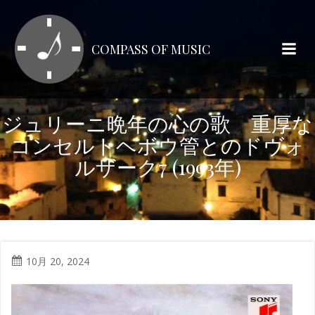
コ
ン
テ
COMPASS OF MUSIC
ン
ツ
へ
ス
ジュリーニ晩年の心の歌 重厚な
キ
コンセルトヘボウ管とのドヴォ
ッ
プ
ルザーク7 (1993年)
10月 20, 2024