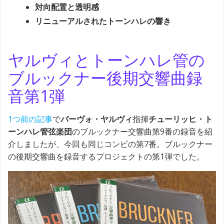
対向配置と透明感
リニューアルされたトーンハレの響き
ヤルヴィとトーンハレ管の
ブルックナー後期交響曲録
音第1弾
1つ前の記事
で
パーヴォ・ヤルヴィ
指揮
チューリッヒ・ト
ーンハレ管弦楽団
のブルックナー交響曲第9番の録音を紹
介しましたが、今回も同じコンビの第7番。ブルックナー
の後期交響曲を録音するプロジェクトの第1弾でした。