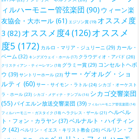
ィルハーモニー管弦楽団
(90)
ウィーン楽
オススメ度
友協会・大ホール
(61)
エジソン賞
(19)
オススメ
オススメ度4
(126)
3
(82)
度5
(172)
カール・
カルロ・マリア・ジュリーニ
(29)
ベーム
(32)
クラウディオ・アバド
(26)
キングズウェイ・ホール
(17)
コンセルトヘボ
グラミー賞
(29)
クリスティアン・ティーレマン
(18)
サー・ゲオルグ・ショ
ウ
(39)
サントリーホール
(23)
ルティ
(60)
サー・サイモン・ラトル
(24)
シカゴ・オーケスト
シカゴ交響楽団
ラ・ホール
(23)
シカゴ・メディナ・テンプル
(16)
(55)
バイエルン放送交響楽団
(39)
フィルハーモニア管弦楽団
(14)
ヘルベル
ヘラクレス・ザール
(21)
フィルハーモニー・ガスタイク
(18)
ベルナルト・ハイティン
ト・フォン・カラヤン
(37)
ク
(42)
ベルリン・フ
ベルリン・イエス・キリスト教会
(26)
ベルリン・フィルハーモ