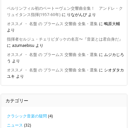
ベルリンフィル初のベートーヴェン交響曲全集！ アンドレ・ク
リュイタンス指揮(1957-60年)
に
りながんぴ
より
オススメ ・ 名盤 の ブラームス 交響曲 全集・選集
に
鴫原大輔
より
指揮者セルジュ・チェリビダッケの名言〜『音楽とは君自身だ』
に
azumaebisu
より
オススメ ・ 名盤 の ブラームス 交響曲 全集・選集
に
ムジカじろ
う
より
オススメ ・ 名盤 の ブラームス 交響曲 全集・選集
に
シオダタカ
ユキ
より
カテゴリー
クラシック音楽の疑問
(4)
ニュース
(32)