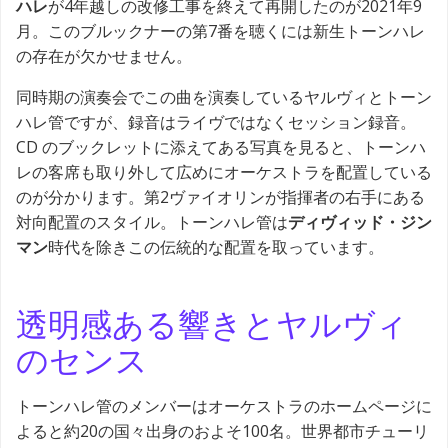
ハレ
が4年越しの改修工事を終えて再開したのが2021年9
月。このブルックナーの第7番を聴くには新生トーンハレ
の存在が欠かせません。
同時期の演奏会でこの曲を演奏しているヤルヴィとトーン
ハレ管ですが、録音はライヴではなくセッション録音。
CD のブックレットに添えてある写真を見ると、トーンハ
レの客席も取り外して広めにオーケストラを配置している
のが分かります。第2ヴァイオリンが指揮者の右手にある
対向配置のスタイル。トーンハレ管は
ディヴィッド・ジン
マン
時代を除きこの伝統的な配置を取っています。
透明感ある響きとヤルヴィ
のセンス
トーンハレ管のメンバーはオーケストラのホームページに
よると約20の国々出身のおよそ100名。世界都市チューリ