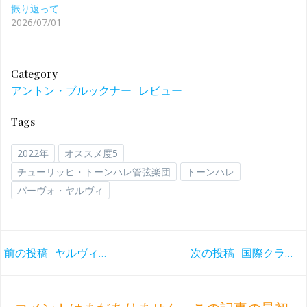
振り返って
2026/07/01
Category
アントン・ブルックナー
レビュー
Tags
2022年
オススメ度5
チューリッヒ・トーンハレ管弦楽団
トーンハレ
パーヴォ・ヤルヴィ
Post
Post
前の投稿
ヤルヴィとトーンハレ管のブルックナー録音三部作第3弾 交響曲第9番 (2023年)
次の投稿
国際クラシック音楽賞2024受賞！ヤルヴィとトーンハレ管のブルックナー録音三部作第2弾 交響曲第8番 (2022年)
navigation
navigation