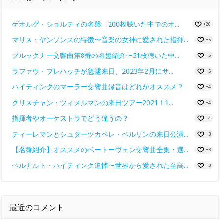
ゲオルグ・ショルティの名盤 200枚聴いた中でのオ...
+20
マリス・ヤンソンスの特徴〜音楽の女神に愛された指揮...
+5
ブルックナー交響曲第8番の名盤紹介〜31枚聴いた中...
+5
ラファウ・ブレハッチが急遽来日、2023年2月にサ...
+5
ハイティンクのマーラー交響曲録音はどれがオススメ？
+4
クリスチャン・ツィメルマンの来日ツアー2021！1...
+4
指揮者やオーケストラでどう違うの？
+4
ティーレマンとシュターツカペレ・ベルリンの来日公演...
+3
【名盤紹介】オススメのベートーヴェン交響曲全集・選...
+3
ベルナルト・ハイティンク追悼〜世界から愛された至高...
+3
最近のコメント