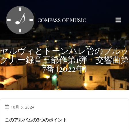
コ
ン
テ
COMPASS OF MUSIC
ン
ツ
へ
ス
ヤルヴィとトーンハレ管のブルッ
キ
クナー録音三部作第1弾 交響曲第
ッ
プ
7番 (2022年)
10月 5, 2024
このアルバムの3つのポイント