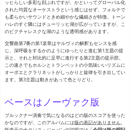
ッヒらしい多彩な顔ぶれですが、かといってグローバル化
された均質なオーケストラという感じはせず、フォルテで
も柔らかいサウンドときめ細やかな繊細さが特徴。トーン
ハレのすぐ隣にはチューリッヒ湖が広がっていますが、こ
のピクチャレスクな湖のような透明感があります。
交響曲第7番の第1楽章はヤルヴィの解釈もセンスを感
じ、深呼吸をするかのようにゆったりと進む第1主題の提
示と、それと対比的に足早に進行する第2主題の提示部。
この速さでもホルンとトランペットの小気味いいリズムに
オーボエとクラリネットがしっかりと旋律を引き出してい
ます。第3主題は動きがあって色とりどり。
ベースはノーヴァク版
ブルックナー演奏で気になるのはどの版のスコアを使った
かなのですが、このアルバムには
版の表記がありません
。
販売元のナクソス・ジャパンの説明では「
今回は版の明記