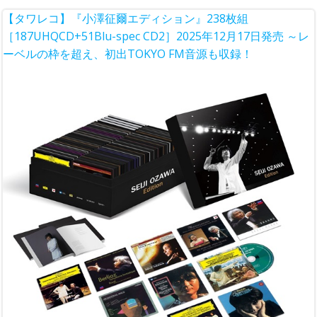
【タワレコ】『小澤征爾エディション』238枚組
［187UHQCD+51Blu-spec CD2］2025年12月17日発売 ～レ
ーベルの枠を超え、初出TOKYO FM音源も収録！