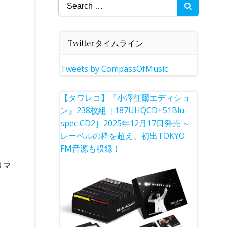
Search
for:
Twitterタイムライン
Tweets by CompassOfMusic
【タワレコ】『小澤征爾エディショ
ン』238枚組［187UHQCD+51Blu-
spec CD2］2025年12月17日発売 ～
レーベルの枠を超え、初出TOKYO
FM音源も収録！
リマ