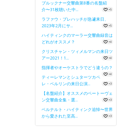
ブルックナー交響曲第8番の名盤紹
介〜31枚聴いた中...
+5
ラファウ・ブレハッチが急遽来日、
2023年2月にサ...
+5
ハイティンクのマーラー交響曲録音は
どれがオススメ？
+4
クリスチャン・ツィメルマンの来日ツ
アー2021！1...
+4
指揮者やオーケストラでどう違うの？
+4
ティーレマンとシュターツカペ
レ・ベルリンの来日公演...
+3
【名盤紹介】オススメのベートーヴェ
ン交響曲全集・選...
+3
ベルナルト・ハイティンク追悼〜世界
から愛された至高...
+3