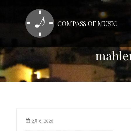
コ
ン
テ
COMPASS OF MUSIC
ン
ツ
へ
ス
mahle
キ
ッ
プ
2月 6, 2026