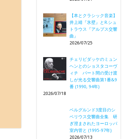
【本とクラシック音楽】
井上靖『氷壁』とR.シュ
トラウス『アルプス交響
曲』
2026/07/25
チェリビダッケのミュン
ヘンとのショスタコーヴ
ィチ パート間の受け渡
しが光る交響曲第1番&9
番 (1990, 94年)
2026/07/18
ベルグルンド3度目のシ
ベリウス交響曲全集 研
ぎ澄まされたヨーロッパ
室内管と (1995-97年)
2026/07/13