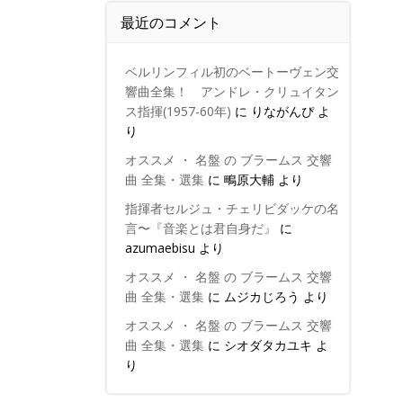
最近のコメント
ベルリンフィル初のベートーヴェン交
響曲全集！ アンドレ・クリュイタン
ス指揮(1957-60年)
に
りながんぴ
よ
り
オススメ ・ 名盤 の ブラームス 交響
曲 全集・選集
に
鴫原大輔
より
指揮者セルジュ・チェリビダッケの名
言〜『音楽とは君自身だ』
に
azumaebisu
より
オススメ ・ 名盤 の ブラームス 交響
曲 全集・選集
に
ムジカじろう
より
オススメ ・ 名盤 の ブラームス 交響
曲 全集・選集
に
シオダタカユキ
よ
り