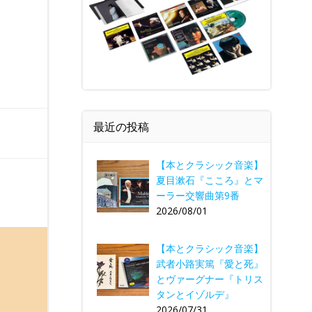
最近の投稿
【本とクラシック音楽】
夏目漱石『こころ』とマ
ーラー交響曲第9番
2026/08/01
【本とクラシック音楽】
武者小路実篤『愛と死』
とヴァーグナー『トリス
タンとイゾルデ』
2026/07/31