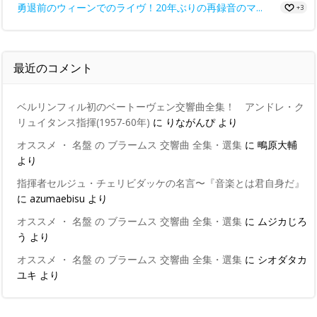
勇退前のウィーンでのライヴ！20年ぶりの再録音のマ...
+3
最近のコメント
ベルリンフィル初のベートーヴェン交響曲全集！ アンドレ・ク
リュイタンス指揮(1957-60年)
に
りながんぴ
より
オススメ ・ 名盤 の ブラームス 交響曲 全集・選集
に
鴫原大輔
より
指揮者セルジュ・チェリビダッケの名言〜『音楽とは君自身だ』
に
azumaebisu
より
オススメ ・ 名盤 の ブラームス 交響曲 全集・選集
に
ムジカじろ
う
より
オススメ ・ 名盤 の ブラームス 交響曲 全集・選集
に
シオダタカ
ユキ
より