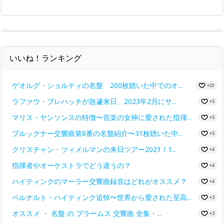
いいね！ランキング
ゲオルグ・ショルティの名盤 200枚聴いた中でのオ...
+20
ラファウ・ブレハッチが急遽来日、2023年2月にサ...
+5
マリス・ヤンソンスの特徴〜音楽の女神に愛された指揮...
+5
ブルックナー交響曲第8番の名盤紹介〜31枚聴いた中...
+5
クリスチャン・ツィメルマンの来日ツアー2021！1...
+4
指揮者やオーケストラでどう違うの？
+4
ハイティンクのマーラー交響曲録音はどれがオススメ？
+4
ベルナルト・ハイティンク追悼〜世界から愛された至高...
+3
オススメ ・ 名盤 の ブラームス 交響曲 全集・...
+3