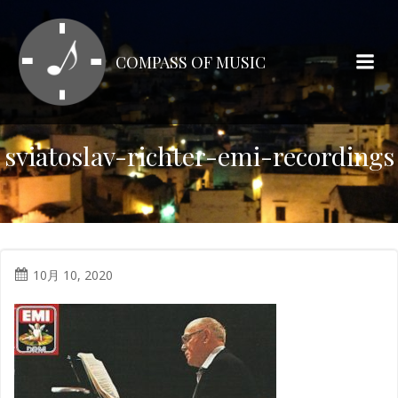
コ
ン
テ
COMPASS OF MUSIC
ン
ツ
へ
ス
sviatoslav-richter-emi-recordings
キ
ッ
プ
10月 10, 2020