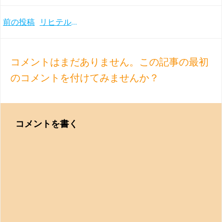
Post
前の投稿
リヒテルが得意としたベートーヴェン ピアノソナタ第17番『テンペスト』のアビー・ロード・スタジオ録音(1961年)
navigation
コメントはまだありません。この記事の最初
のコメントを付けてみませんか？
コメントを書く