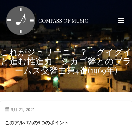
コ
ン
テ
COMPASS OF MUSIC
ン
ツ
へ
ス
これがジュリーニ！？ グイグイ
キ
と進む推進力 シカゴ響とのブラ
ッ
プ
ームス交響曲第4番(1969年)
3月 21, 2021
このアルバムの3つのポイント