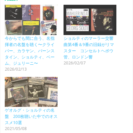
今からでも間に合う、名指
ショルティのマーラー交響
揮者の名盤を聴く〜クライ
曲第4番＆9番の旧録がリマ
バー、カラヤン、バーンス
スター コンセルトヘボウ
タイン、ショルティ、ベー
管、ロンドン響
2026/02/07
ム、ジュリーニ〜
2026/02/13
ゲオルグ・ショルティの名
盤 200枚聴いた中でのオス
スメ10選
2021/05/08