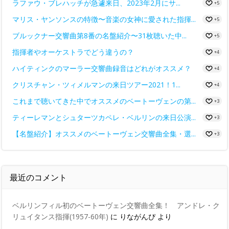
ラファウ・ブレハッチが急遽来日、2023年2月にサ...
+5
マリス・ヤンソンスの特徴〜音楽の女神に愛された指揮...
+5
ブルックナー交響曲第8番の名盤紹介〜31枚聴いた中...
+5
指揮者やオーケストラでどう違うの？
+4
ハイティンクのマーラー交響曲録音はどれがオススメ？
+4
クリスチャン・ツィメルマンの来日ツアー2021！1...
+4
これまで聴いてきた中でオススメのベートーヴェンの第...
+3
ティーレマンとシュターツカペレ・ベルリンの来日公演...
+3
【名盤紹介】オススメのベートーヴェン交響曲全集・選...
+3
最近のコメント
ベルリンフィル初のベートーヴェン交響曲全集！ アンドレ・ク
リュイタンス指揮(1957-60年)
に
りながんぴ
より