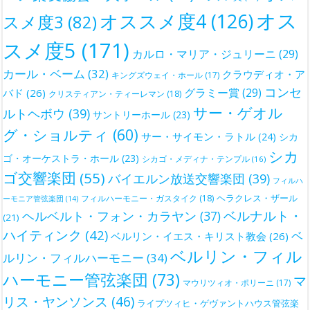
オス
オススメ度4
(126)
スメ度3
(82)
スメ度5
(171)
カルロ・マリア・ジュリーニ
(29)
カール・ベーム
(32)
クラウディオ・ア
キングズウェイ・ホール
(17)
コンセ
グラミー賞
(29)
バド
(26)
クリスティアン・ティーレマン
(18)
サー・ゲオル
ルトヘボウ
(39)
サントリーホール
(23)
グ・ショルティ
(60)
サー・サイモン・ラトル
(24)
シカ
シカ
ゴ・オーケストラ・ホール
(23)
シカゴ・メディナ・テンプル
(16)
ゴ交響楽団
(55)
バイエルン放送交響楽団
(39)
フィルハ
ヘラクレス・ザール
フィルハーモニー・ガスタイク
(18)
ーモニア管弦楽団
(14)
ベルナルト・
ヘルベルト・フォン・カラヤン
(37)
(21)
ハイティンク
(42)
ベ
ベルリン・イエス・キリスト教会
(26)
ベルリン・フィル
ルリン・フィルハーモニー
(34)
ハーモニー管弦楽団
(73)
マ
マウリツィオ・ポリーニ
(17)
リス・ヤンソンス
(46)
ライプツィヒ・ゲヴァントハウス管弦楽