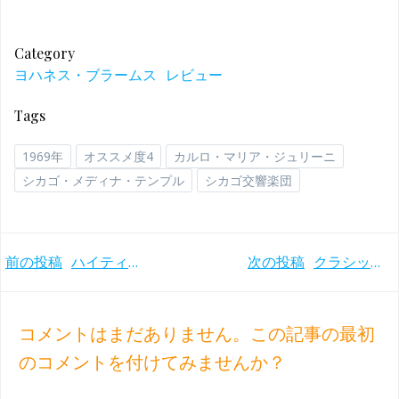
Category
ヨハネス・ブラームス
レビュー
Tags
1969年
オススメ度4
カルロ・マリア・ジュリーニ
シカゴ・メディナ・テンプル
シカゴ交響楽団
Post
Post
前の投稿
ハイティンク3度目のブラームス交響曲全集 重厚感や情熱とは距離を置く意外な演奏 ロンドン響(2003-04年)
次の投稿
クラシック音楽のオススメを本で読む〜百田尚樹著『至高の音楽』
navigation
navigation
コメントはまだありません。この記事の最初
のコメントを付けてみませんか？