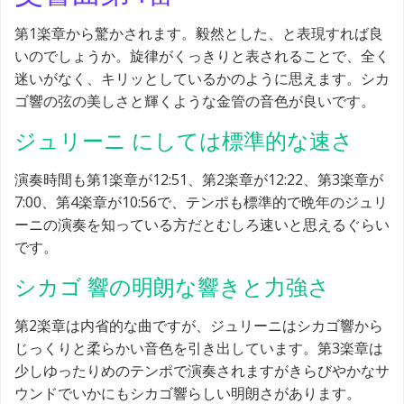
第1楽章から驚かされます。毅然とした、と表現すれば良
いのでしょうか。旋律がくっきりと表されることで、全く
迷いがなく、キリッとしているかのように思えます。シカ
ゴ響の弦の美しさと輝くような金管の音色が良いです。
ジュリーニ にしては標準的な速さ
演奏時間も第1楽章が12:51、第2楽章が12:22、第3楽章が
7:00、第4楽章が10:56で、テンポも標準的で晩年のジュリ
ーニの演奏を知っている方だとむしろ速いと思えるぐらい
です。
シカゴ 響の明朗な響きと力強さ
第2楽章は内省的な曲ですが、ジュリーニはシカゴ響から
じっくりと柔らかい音色を引き出しています。第3楽章は
少しゆったりめのテンポで演奏されますがきらびやかなサ
ウンドでいかにもシカゴ響らしい明朗さがあります。