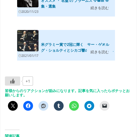
オススメ ・ 名盤 の ブラームス 交響曲 全
集・選集
続きを読む
2020/11/23
米グラミー賞で2冠に輝く サー・ゲオル
グ・ショルティとシカゴ響の唯一のブラー
続きを読む
2021/01/17
ム...
+1
皆様からのリアクションが励みになります。記事を気に入ったらポチッとお
願いします。
関連記事