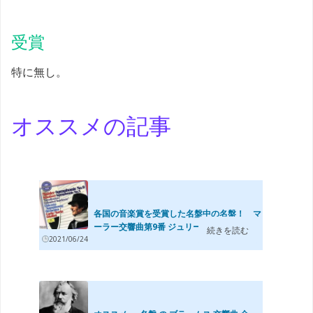
受賞
特に無し。
オススメの記事
各国の音楽賞を受賞した名盤中の名盤！ マ
ーラー交響曲第9番 ジュリーニ/シカゴ響...
続きを読む
2021/06/24