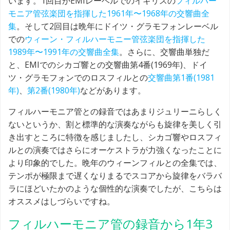
います。1回目がEMIレーベルでのイギリスの
フィルハー
モニア管弦楽団を指揮した1961年〜1968年の交響曲全
集
。そして2回目は晩年にドイツ・グラモフォンレーベル
での
ウィーン・フィルハーモニー管弦楽団を指揮した
1989年〜1991年の交響曲全集
。さらに、交響曲単独だ
と、EMIでのシカゴ響との交響曲第4番(1969年)、ドイ
ツ・グラモフォンでのロスフィルとの
交響曲第1番(1981
年)
、
第2番(1980年)
などがあります。
フィルハーモニア管との録音ではあまりジュリーニらしく
ないというか、割と標準的な演奏ながらも旋律を美しく引
き出すところに特徴を感じましたし、シカゴ響やロスフィ
ルとの演奏ではさらにオーケストラが力強くなったことに
より印象的でした。晩年のウィーンフィルとの全集では、
テンポが極限まで遅くなりまるでスコアから旋律をバラバ
ラにほどいたかのような個性的な演奏でしたが、こちらは
オススメはしづらいですね。
フィルハーモニア管の録音から1年3