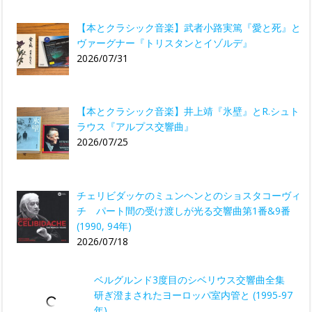
【本とクラシック音楽】武者小路実篤『愛と死』と
ヴァーグナー『トリスタンとイゾルデ』
2026/07/31
【本とクラシック音楽】井上靖『氷壁』とR.シュト
ラウス『アルプス交響曲』
2026/07/25
チェリビダッケのミュンヘンとのショスタコーヴィ
チ パート間の受け渡しが光る交響曲第1番&9番
(1990, 94年)
2026/07/18
ベルグルンド3度目のシベリウス交響曲全集
研ぎ澄まされたヨーロッパ室内管と (1995-97
年)