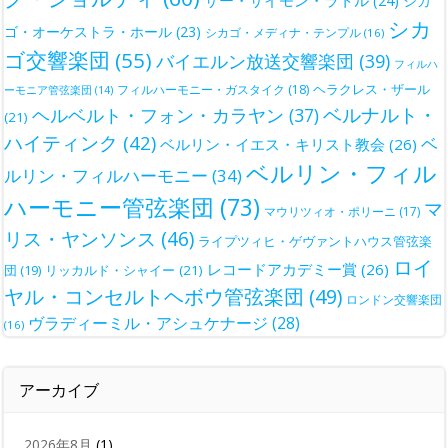
サー・サイモン・ラトル
(24)
シカ
シカ
ゴ・オーケストラ・ホール
(23)
シカゴ・メディナ・テンプル
(16)
ゴ交響楽団
(55)
バイエルン放送交響楽団
(39)
フィルハ
ヘラクレス・ザール
フィルハーモニー・ガスタイク
(18)
ーモニア管弦楽団
(14)
ベルナルト・
ヘルベルト・フォン・カラヤン
(37)
(21)
ハイティンク
(42)
ベ
ベルリン・イエス・キリスト教会
(26)
ベルリン・フィル
ルリン・フィルハーモニー
(34)
ハーモニー管弦楽団
(73)
マ
マウリツィオ・ポリーニ
(17)
リス・ヤンソンス
(46)
ライプツィヒ・ゲヴァントハウス管弦楽
ロイ
レコードアカデミー賞
(26)
団
(19)
リッカルド・シャイー
(21)
ヤル・コンセルトヘボウ管弦楽団
(49)
ロンドン交響楽団
ヴラディーミル・アシュケナージ
(28)
(16)
アーカイブ
2026年8月
(1)