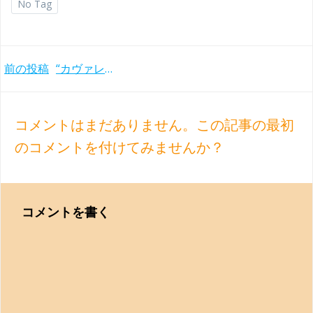
No Tag
Post
前の投稿
“カヴァレリア・ルスティカーナ” カラヤン/スカラ座(1965年)
navigation
コメントはまだありません。この記事の最初
のコメントを付けてみませんか？
コメントを書く