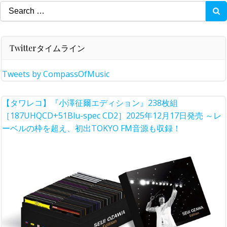
Search
for:
Twitterタイムライン
Tweets by CompassOfMusic
【タワレコ】『小澤征爾エディション』238枚組
［187UHQCD+51Blu-spec CD2］2025年12月17日発売 ～レ
ーベルの枠を超え、初出TOKYO FM音源も収録！