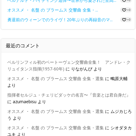
ベルナルト・ハイティンク追悼〜世界から愛された至高...
+3
オススメ ・ 名盤 の ブラームス 交響曲 全集・...
+3
勇退前のウィーンでのライヴ！20年ぶりの再録音のマ...
+3
最近のコメント
ベルリンフィル初のベートーヴェン交響曲全集！ アンドレ・ク
リュイタンス指揮(1957-60年)
に
りながんぴ
より
オススメ ・ 名盤 の ブラームス 交響曲 全集・選集
に
鴫原大輔
より
指揮者セルジュ・チェリビダッケの名言〜『音楽とは君自身だ』
に
azumaebisu
より
オススメ ・ 名盤 の ブラームス 交響曲 全集・選集
に
ムジカじろ
う
より
オススメ ・ 名盤 の ブラームス 交響曲 全集・選集
に
シオダタカ
ユキ
より