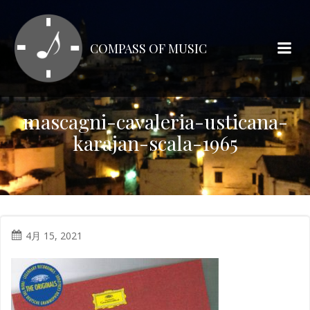
コ
ン
テ
COMPASS OF MUSIC
ン
ツ
へ
ス
mascagni-cavaleria-usticana-
キ
karajan-scala-1965
ッ
プ
4月 15, 2021