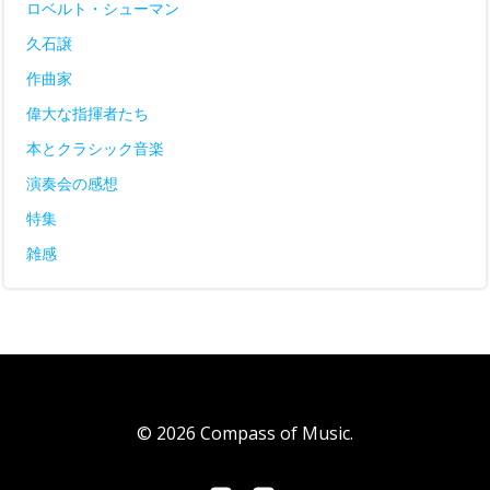
ロベルト・シューマン
久石譲
作曲家
偉大な指揮者たち
本とクラシック音楽
演奏会の感想
特集
雑感
© 2026 Compass of Music.