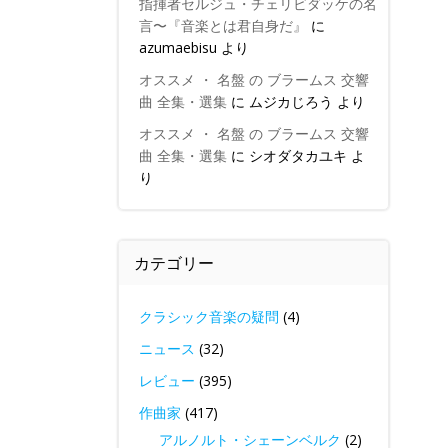
指揮者セルジュ・チェリビダッケの名
言〜『音楽とは君自身だ』
に
azumaebisu
より
オススメ ・ 名盤 の ブラームス 交響
曲 全集・選集
に
ムジカじろう
より
オススメ ・ 名盤 の ブラームス 交響
曲 全集・選集
に
シオダタカユキ
よ
り
カテゴリー
クラシック音楽の疑問
(4)
ニュース
(32)
レビュー
(395)
作曲家
(417)
アルノルト・シェーンベルク
(2)