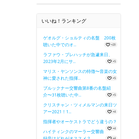
いいね！ランキング
ゲオルグ・ショルティの名盤 200枚
聴いた中でのオ...
+20
ラファウ・ブレハッチが急遽来日、
2023年2月にサ...
+5
マリス・ヤンソンスの特徴〜音楽の女
神に愛された指揮...
+5
ブルックナー交響曲第8番の名盤紹
介〜31枚聴いた中...
+5
クリスチャン・ツィメルマンの来日ツ
アー2021！1...
+4
指揮者やオーケストラでどう違うの？
+4
ハイティンクのマーラー交響曲
録音はどれがオススメ？
+4