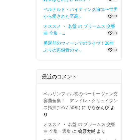
ベルナルト・ハイティンク追悼〜世界
から愛された至高...
+3
オススメ ・ 名盤 の ブラームス 交響
曲 全集・...
+3
勇退前のウィーンでのライヴ！20年
ぶりの再録音のマ...
+3
最近のコメント
ベルリンフィル初のベートーヴェン交
響曲全集！ アンドレ・クリュイタン
ス指揮(1957-60年)
に
りながんぴ
よ
り
オススメ ・ 名盤 の ブラームス 交響
曲 全集・選集
に
鴫原大輔
より