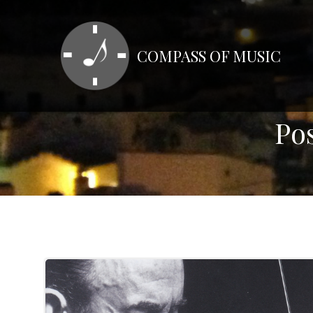
コ
ン
テ
COMPASS OF MUSIC
ン
ツ
へ
ス
P
キ
ッ
プ