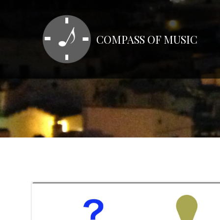
コ
ン
テ
COMPASS OF MUSIC
ン
ツ
へ
ス
キ
ッ
プ