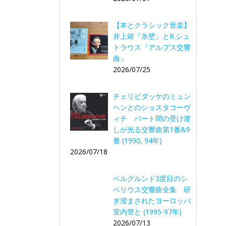
【本とクラシック音楽】
井上靖『氷壁』とR.シュ
トラウス『アルプス交響
曲』
2026/07/25
チェリビダッケのミュン
ヘンとのショスタコーヴ
ィチ パート間の受け渡
しが光る交響曲第1番&9
番 (1990, 94年)
2026/07/18
ベルグルンド3度目のシ
ベリウス交響曲全集 研
ぎ澄まされたヨーロッパ
室内管と (1995-97年)
2026/07/13