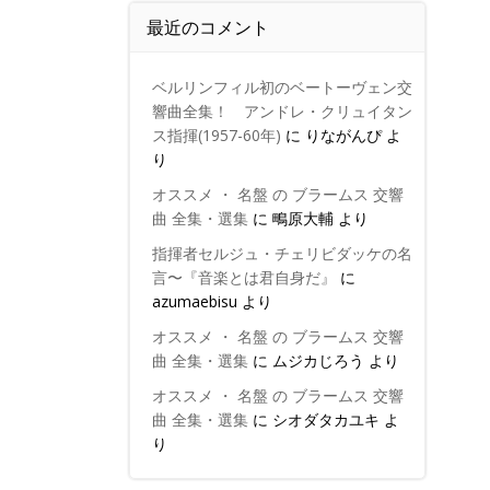
最近のコメント
ベルリンフィル初のベートーヴェン交
響曲全集！ アンドレ・クリュイタン
ス指揮(1957-60年)
に
りながんぴ
よ
り
オススメ ・ 名盤 の ブラームス 交響
曲 全集・選集
に
鴫原大輔
より
指揮者セルジュ・チェリビダッケの名
言〜『音楽とは君自身だ』
に
azumaebisu
より
オススメ ・ 名盤 の ブラームス 交響
曲 全集・選集
に
ムジカじろう
より
オススメ ・ 名盤 の ブラームス 交響
曲 全集・選集
に
シオダタカユキ
よ
り