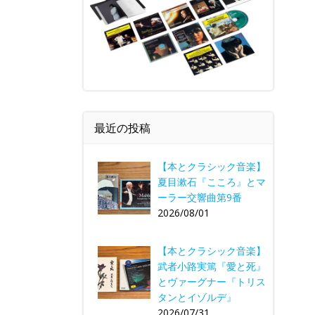
最近の投稿
【本とクラシック音楽】
夏目漱石『こころ』とマ
ーラー交響曲第9番
2026/08/01
【本とクラシック音楽】
武者小路実篤『愛と死』
とヴァーグナー『トリス
タンとイゾルデ』
2026/07/31