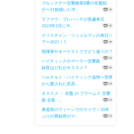
ブルックナー交響曲第8番の名盤紹
介〜31枚聴いた中...
+5
ラファウ・ブレハッチが急遽来日、
2023年2月にサ...
+5
クリスチャン・ツィメルマンの来日ツ
アー2021！1...
+4
指揮者やオーケストラでどう違うの？
+4
ハイティンクのマーラー交響曲
録音はどれがオススメ？
+4
ベルナルト・ハイティンク追悼〜世界
から愛された至高...
+3
オススメ ・ 名盤 の ブラームス 交響
曲 全集・...
+3
勇退前のウィーンでのライヴ！20年
ぶりの再録音のマ...
+3