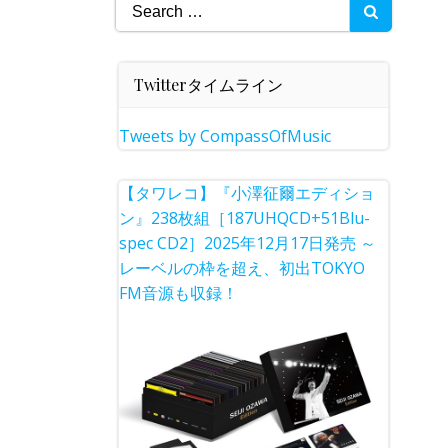
Search
for:
Twitterタイムライン
Tweets by CompassOfMusic
【タワレコ】『小澤征爾エディショ
ン』238枚組［187UHQCD+51Blu-
spec CD2］2025年12月17日発売 ～
レーベルの枠を超え、初出TOKYO
FM音源も収録！