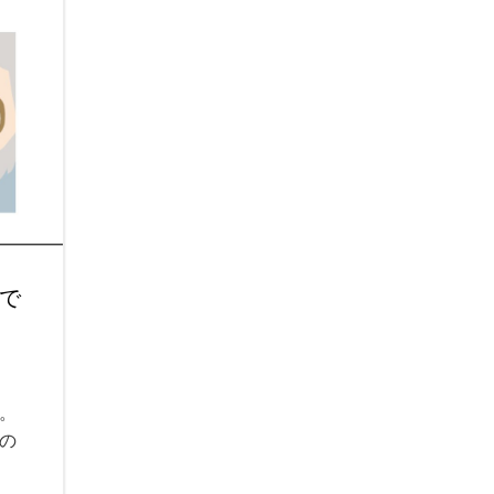
で
。
の