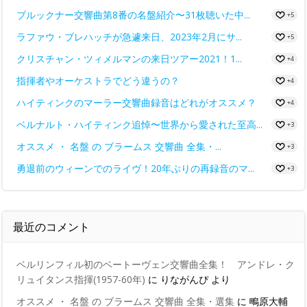
ブルックナー交響曲第8番の名盤紹介〜31枚聴いた中...
+5
ラファウ・ブレハッチが急遽来日、2023年2月にサ...
+5
クリスチャン・ツィメルマンの来日ツアー2021！1...
+4
指揮者やオーケストラでどう違うの？
+4
ハイティンクのマーラー交響曲録音はどれがオススメ？
+4
ベルナルト・ハイティンク追悼〜世界から愛された至高...
+3
オススメ ・ 名盤 の ブラームス 交響曲 全集・...
+3
勇退前のウィーンでのライヴ！20年ぶりの再録音のマ...
+3
最近のコメント
ベルリンフィル初のベートーヴェン交響曲全集！ アンドレ・ク
リュイタンス指揮(1957-60年)
に
りながんぴ
より
オススメ ・ 名盤 の ブラームス 交響曲 全集・選集
に
鴫原大輔