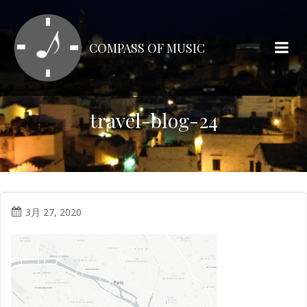
コ
ン
テ
COMPASS OF MUSIC
ン
ツ
へ
ス
travel-blog-24
キ
ッ
プ
3月 27, 2020