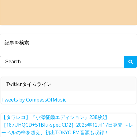
記事を検索
Search
for:
Twitterタイムライン
Tweets by CompassOfMusic
【タワレコ】『小澤征爾エディション』238枚組
［187UHQCD+51Blu-spec CD2］2025年12月17日発売 ～レ
ーベルの枠を超え、初出TOKYO FM音源も収録！