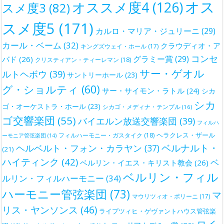
オス
オススメ度4
(126)
スメ度3
(82)
スメ度5
(171)
カルロ・マリア・ジュリーニ
(29)
カール・ベーム
(32)
クラウディオ・ア
キングズウェイ・ホール
(17)
コンセ
グラミー賞
(29)
バド
(26)
クリスティアン・ティーレマン
(18)
サー・ゲオル
ルトヘボウ
(39)
サントリーホール
(23)
グ・ショルティ
(60)
サー・サイモン・ラトル
(24)
シカ
シカ
ゴ・オーケストラ・ホール
(23)
シカゴ・メディナ・テンプル
(16)
ゴ交響楽団
(55)
バイエルン放送交響楽団
(39)
フィルハ
ヘラクレス・ザール
フィルハーモニー・ガスタイク
(18)
ーモニア管弦楽団
(14)
ベルナルト・
ヘルベルト・フォン・カラヤン
(37)
(21)
ハイティンク
(42)
ベ
ベルリン・イエス・キリスト教会
(26)
ベルリン・フィル
ルリン・フィルハーモニー
(34)
ハーモニー管弦楽団
(73)
マ
マウリツィオ・ポリーニ
(17)
リス・ヤンソンス
(46)
ライプツィヒ・ゲヴァントハウス管弦楽