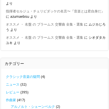
より
指揮者セルジュ・チェリビダッケの名言〜『音楽とは君自身だ』
に
azumaebisu
より
オススメ ・ 名盤 の ブラームス 交響曲 全集・選集
に
ムジカじろ
う
より
オススメ ・ 名盤 の ブラームス 交響曲 全集・選集
に
シオダタカ
ユキ
より
カテゴリー
クラシック音楽の疑問
(4)
ニュース
(32)
レビュー
(395)
作曲家
(417)
アルノルト・シェーンベルク
(2)