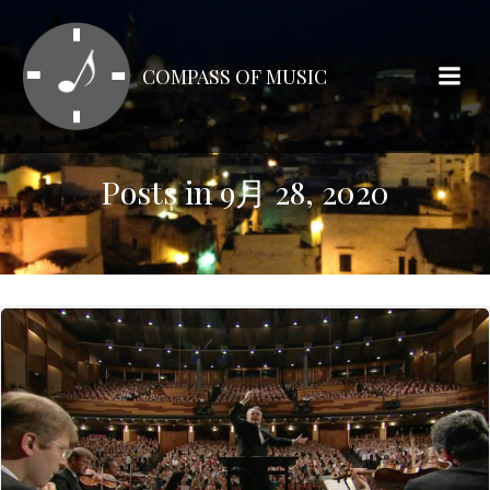
コ
ン
テ
COMPASS OF MUSIC
ン
ツ
へ
ス
Posts in 9月 28, 2020
キ
ッ
プ