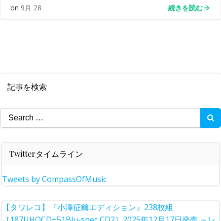
続きを読む
on
9月 28
記事を検索
Search
for:
Twitterタイムライン
Tweets by CompassOfMusic
【タワレコ】『小澤征爾エディション』238枚組
［187UHQCD+51Blu-spec CD2］2025年12月17日発売 ～レ