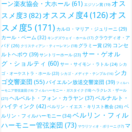
オス
ーン楽友協会・大ホール
(61)
エジソン賞
(19)
オス
オススメ度4
(126)
スメ度3
(82)
スメ度5
(171)
カルロ・マリア・ジュリーニ
(29)
カール・ベーム
(32)
クラウディオ・ア
キングズウェイ・ホール
(17)
コンセ
グラミー賞
(29)
バド
(26)
クリスティアン・ティーレマン
(18)
サー・ゲオル
ルトヘボウ
(39)
サントリーホール
(23)
グ・ショルティ
(60)
サー・サイモン・ラトル
(24)
シカ
シカ
ゴ・オーケストラ・ホール
(23)
シカゴ・メディナ・テンプル
(16)
ゴ交響楽団
(55)
バイエルン放送交響楽団
(39)
フィルハ
ヘラクレス・ザール
フィルハーモニー・ガスタイク
(18)
ーモニア管弦楽団
(14)
ベルナルト・
ヘルベルト・フォン・カラヤン
(37)
(21)
ハイティンク
(42)
ベ
ベルリン・イエス・キリスト教会
(26)
ベルリン・フィル
ルリン・フィルハーモニー
(34)
ハーモニー管弦楽団
(73)
マ
マウリツィオ・ポリーニ
(17)