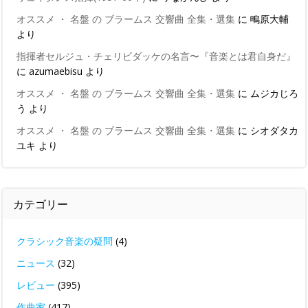
オススメ ・ 名盤 の ブラームス 交響曲 全集・選集
に
鴫原大輔
より
指揮者セルジュ・チェリビダッケの名言〜『音楽とは君自身だ』
に
azumaebisu
より
オススメ ・ 名盤 の ブラームス 交響曲 全集・選集
に
ムジカじろ
う
より
オススメ ・ 名盤 の ブラームス 交響曲 全集・選集
に
シオダタカ
ユキ
より
カテゴリー
クラシック音楽の疑問
(4)
ニュース
(32)
レビュー
(395)
作曲家
(417)