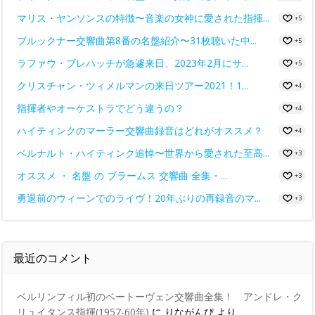
マリス・ヤンソンスの特徴〜音楽の女神に愛された指揮...
+5
ブルックナー交響曲第8番の名盤紹介〜31枚聴いた中...
+5
ラファウ・ブレハッチが急遽来日、2023年2月にサ...
+5
クリスチャン・ツィメルマンの来日ツアー2021！1...
+4
指揮者やオーケストラでどう違うの？
+4
ハイティンクのマーラー交響曲録音はどれがオススメ？
+4
ベルナルト・ハイティンク追悼〜世界から愛された至高...
+3
オススメ ・ 名盤 の ブラームス 交響曲 全集・...
+3
勇退前のウィーンでのライヴ！20年ぶりの再録音のマ...
+3
最近のコメント
ベルリンフィル初のベートーヴェン交響曲全集！ アンドレ・ク
リュイタンス指揮(1957-60年)
に
りながんぴ
より