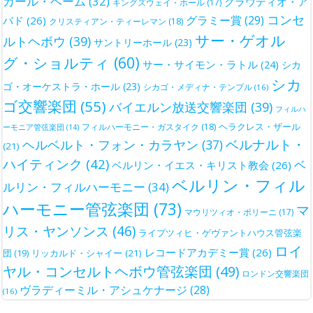
カール・ベーム
(32)
クラウディオ・ア
キングズウェイ・ホール
(17)
コンセ
グラミー賞
(29)
バド
(26)
クリスティアン・ティーレマン
(18)
サー・ゲオル
ルトヘボウ
(39)
サントリーホール
(23)
グ・ショルティ
(60)
サー・サイモン・ラトル
(24)
シカ
シカ
ゴ・オーケストラ・ホール
(23)
シカゴ・メディナ・テンプル
(16)
ゴ交響楽団
(55)
バイエルン放送交響楽団
(39)
フィルハ
ヘラクレス・ザール
フィルハーモニー・ガスタイク
(18)
ーモニア管弦楽団
(14)
ベルナルト・
ヘルベルト・フォン・カラヤン
(37)
(21)
ハイティンク
(42)
ベ
ベルリン・イエス・キリスト教会
(26)
ベルリン・フィル
ルリン・フィルハーモニー
(34)
ハーモニー管弦楽団
(73)
マ
マウリツィオ・ポリーニ
(17)
リス・ヤンソンス
(46)
ライプツィヒ・ゲヴァントハウス管弦楽
ロイ
レコードアカデミー賞
(26)
団
(19)
リッカルド・シャイー
(21)
ヤル・コンセルトヘボウ管弦楽団
(49)
ロンドン交響楽団
ヴラディーミル・アシュケナージ
(28)
(16)