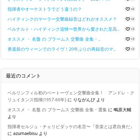
指揮者やオーケストラでどう違うの？
+4
ハイティンクのマーラー交響曲録音はどれがオススメ？
+4
ベルナルト・ハイティンク追悼〜世界から愛された至高...
+3
オススメ ・ 名盤 の ブラームス 交響曲 全集・...
+3
勇退前のウィーンでのライヴ！20年ぶりの再録音のマ...
+3
最近のコメント
ベルリンフィル初のベートーヴェン交響曲全集！ アンドレ・ク
リュイタンス指揮(1957-60年)
に
りながんぴ
より
オススメ ・ 名盤 の ブラームス 交響曲 全集・選集
に
鴫原大輔
より
指揮者セルジュ・チェリビダッケの名言〜『音楽とは君自身だ』
に
azumaebisu
より