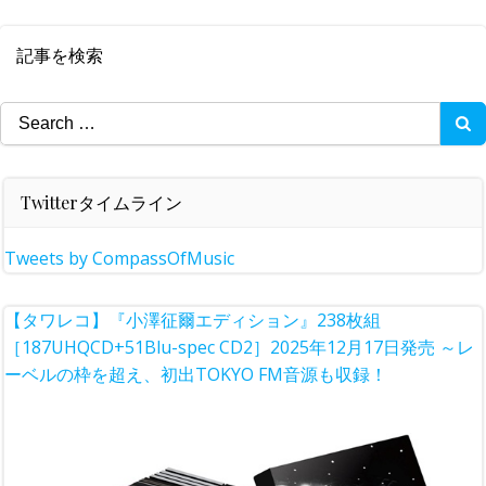
記事を検索
Search
for:
Twitterタイムライン
Tweets by CompassOfMusic
【タワレコ】『小澤征爾エディション』238枚組
［187UHQCD+51Blu-spec CD2］2025年12月17日発売 ～レ
ーベルの枠を超え、初出TOKYO FM音源も収録！