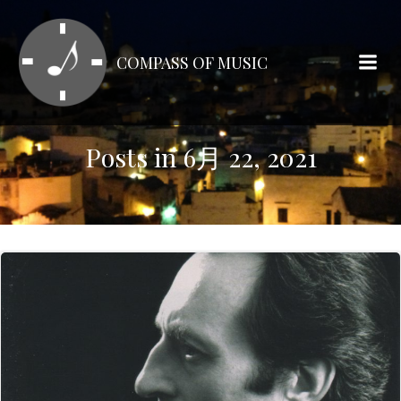
コ
ン
テ
COMPASS OF MUSIC
ン
ツ
へ
ス
Posts in 6月 22, 2021
キ
ッ
プ