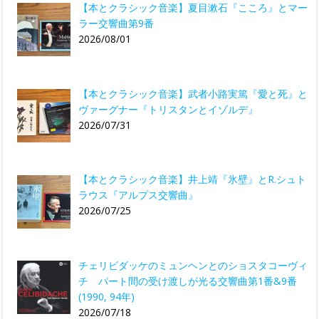
【本とクラシック音楽】夏目漱石『こころ』とマー
ラー交響曲第9番
2026/08/01
【本とクラシック音楽】武者小路実篤『愛と死』と
ヴァーグナー『トリスタンとイゾルデ』
2026/07/31
【本とクラシック音楽】井上靖『氷壁』とR.シュト
ラウス『アルプス交響曲』
2026/07/25
チェリビダッケのミュンヘンとのショスタコーヴィ
チ パート間の受け渡しが光る交響曲第1番&9番
(1990, 94年)
2026/07/18