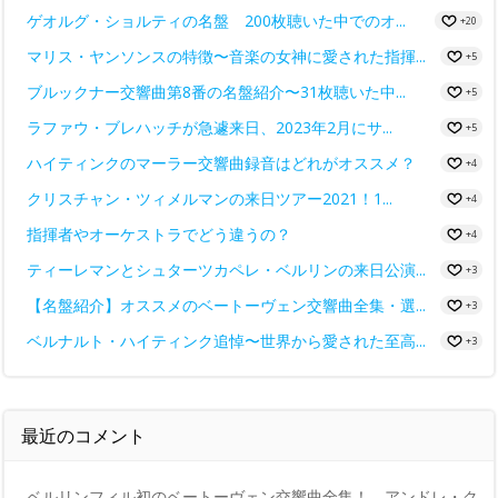
ゲオルグ・ショルティの名盤 200枚聴いた中でのオ...
+20
マリス・ヤンソンスの特徴〜音楽の女神に愛された指揮...
+5
ブルックナー交響曲第8番の名盤紹介〜31枚聴いた中...
+5
ラファウ・ブレハッチが急遽来日、2023年2月にサ...
+5
ハイティンクのマーラー交響曲録音はどれがオススメ？
+4
クリスチャン・ツィメルマンの来日ツアー2021！1...
+4
指揮者やオーケストラでどう違うの？
+4
ティーレマンとシュターツカペレ・ベルリンの来日公演...
+3
【名盤紹介】オススメのベートーヴェン交響曲全集・選...
+3
ベルナルト・ハイティンク追悼〜世界から愛された至高...
+3
最近のコメント
ベルリンフィル初のベートーヴェン交響曲全集！ アンドレ・ク