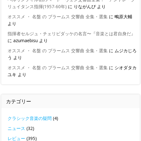
リュイタンス指揮(1957-60年)
に
りながんぴ
より
オススメ ・ 名盤 の ブラームス 交響曲 全集・選集
に
鴫原大輔
より
指揮者セルジュ・チェリビダッケの名言〜『音楽とは君自身だ』
に
azumaebisu
より
オススメ ・ 名盤 の ブラームス 交響曲 全集・選集
に
ムジカじろ
う
より
オススメ ・ 名盤 の ブラームス 交響曲 全集・選集
に
シオダタカ
ユキ
より
カテゴリー
クラシック音楽の疑問
(4)
ニュース
(32)
レビュー
(395)