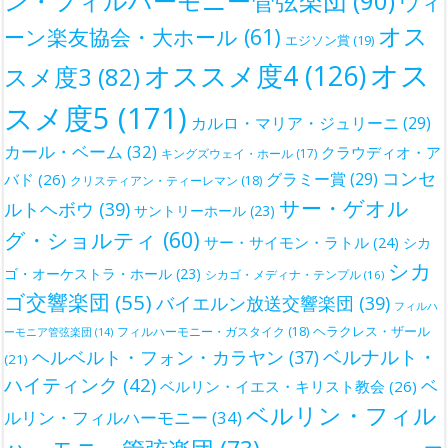
ン・フィルハーモニー管弦楽団
(90)
ウィ
オス
ーン楽友協会・大ホール
(61)
エジソン賞
(19)
オス
オススメ度4
(126)
スメ度3
(82)
スメ度5
(171)
カルロ・マリア・ジュリーニ
(29)
カール・ベーム
(32)
クラウディオ・ア
キングズウェイ・ホール
(17)
コンセ
グラミー賞
(29)
バド
(26)
クリスティアン・ティーレマン
(18)
サー・ゲオル
ルトヘボウ
(39)
サントリーホール
(23)
グ・ショルティ
(60)
サー・サイモン・ラトル
(24)
シカ
シカ
ゴ・オーケストラ・ホール
(23)
シカゴ・メディナ・テンプル
(16)
ゴ交響楽団
(55)
バイエルン放送交響楽団
(39)
フィルハ
ヘラクレス・ザール
フィルハーモニー・ガスタイク
(18)
ーモニア管弦楽団
(14)
ベルナルト・
ヘルベルト・フォン・カラヤン
(37)
(21)
ハイティンク
(42)
ベ
ベルリン・イエス・キリスト教会
(26)
ベルリン・フィル
ルリン・フィルハーモニー
(34)