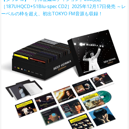
［187UHQCD+51Blu-spec CD2］2025年12月17日発売 ～レ
ーベルの枠を超え、初出TOKYO FM音源も収録！