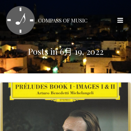
コ
ン
テ
COMPASS OF MUSIC
ン
ツ
へ
ス
Posts in 6月 19, 2022
キ
ッ
プ