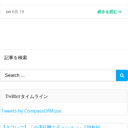
続きを読む
on
6月 19
記事を検索
Search
for:
Twitterタイムライン
Tweets by CompassOfMusic
【タワレコ】『小澤征爾エディション』238枚組