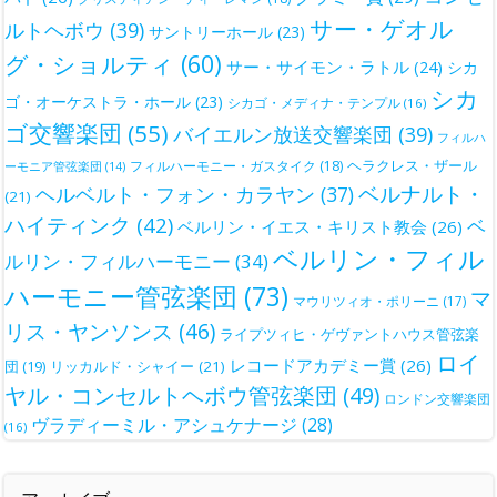
サー・ゲオル
ルトヘボウ
(39)
サントリーホール
(23)
グ・ショルティ
(60)
サー・サイモン・ラトル
(24)
シカ
シカ
ゴ・オーケストラ・ホール
(23)
シカゴ・メディナ・テンプル
(16)
ゴ交響楽団
(55)
バイエルン放送交響楽団
(39)
フィルハ
ヘラクレス・ザール
フィルハーモニー・ガスタイク
(18)
ーモニア管弦楽団
(14)
ベルナルト・
ヘルベルト・フォン・カラヤン
(37)
(21)
ハイティンク
(42)
ベ
ベルリン・イエス・キリスト教会
(26)
ベルリン・フィル
ルリン・フィルハーモニー
(34)
ハーモニー管弦楽団
(73)
マ
マウリツィオ・ポリーニ
(17)
リス・ヤンソンス
(46)
ライプツィヒ・ゲヴァントハウス管弦楽
ロイ
レコードアカデミー賞
(26)
団
(19)
リッカルド・シャイー
(21)
ヤル・コンセルトヘボウ管弦楽団
(49)
ロンドン交響楽団
ヴラディーミル・アシュケナージ
(28)
(16)