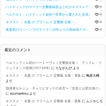
ハイティンクのマーラー交響曲録音はどれがオススメ？
+4
ベルナルト・ハイティンク追悼〜世界から愛された至高...
+3
オススメ ・ 名盤 の ブラームス 交響曲 全集・...
+3
勇退前のウィーンでのライヴ！20年ぶりの再録音のマ...
+3
最近のコメント
ベルリンフィル初のベートーヴェン交響曲全集！ アンドレ・ク
リュイタンス指揮(1957-60年)
に
りながんぴ
より
オススメ ・ 名盤 の ブラームス 交響曲 全集・選集
に
鴫原大輔
より
指揮者セルジュ・チェリビダッケの名言〜『音楽とは君自身だ』
に
azumaebisu
より
オススメ ・ 名盤 の ブラームス 交響曲 全集・選集
に
ムジカじろ