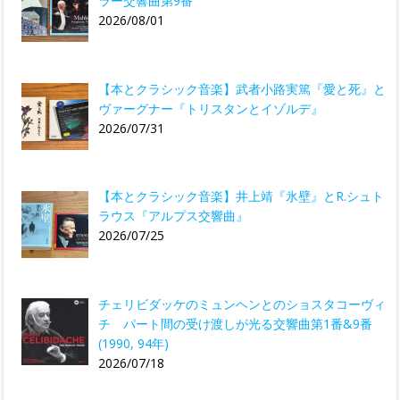
ラー交響曲第9番
2026/08/01
【本とクラシック音楽】武者小路実篤『愛と死』と
ヴァーグナー『トリスタンとイゾルデ』
2026/07/31
【本とクラシック音楽】井上靖『氷壁』とR.シュト
ラウス『アルプス交響曲』
2026/07/25
チェリビダッケのミュンヘンとのショスタコーヴィ
チ パート間の受け渡しが光る交響曲第1番&9番
(1990, 94年)
2026/07/18