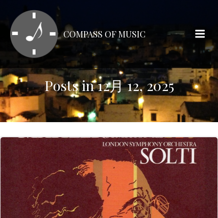
コ
ン
テ
COMPASS OF MUSIC
ン
ツ
へ
ス
Posts in 12月 12, 2025
キ
ッ
プ