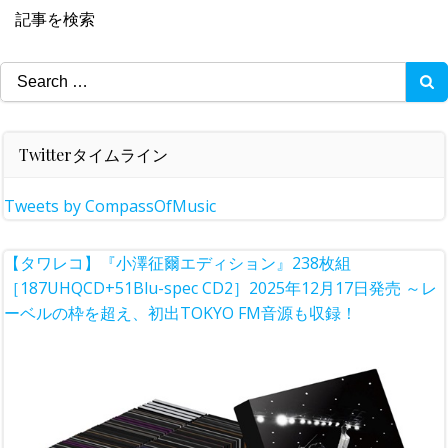
記事を検索
Search
for:
Twitterタイムライン
Tweets by CompassOfMusic
【タワレコ】『小澤征爾エディション』238枚組
［187UHQCD+51Blu-spec CD2］2025年12月17日発売 ～レ
ーベルの枠を超え、初出TOKYO FM音源も収録！