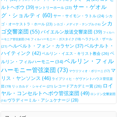
サー・ゲオル
ルトヘボウ
(39)
サントリーホール
(23)
グ・ショルティ
(60)
サー・サイモン・ラトル
(24)
シカ
シカ
ゴ・オーケストラ・ホール
(23)
シカゴ・メディナ・テンプル
(16)
ゴ交響楽団
(55)
バイエルン放送交響楽団
(39)
フィルハ
ヘラクレス・ザール
フィルハーモニー・ガスタイク
(18)
ーモニア管弦楽団
(14)
ベルナルト・
ヘルベルト・フォン・カラヤン
(37)
(21)
ハイティンク
(42)
ベ
ベルリン・イエス・キリスト教会
(26)
ベルリン・フィル
ルリン・フィルハーモニー
(34)
ハーモニー管弦楽団
(73)
マ
マウリツィオ・ポリーニ
(17)
リス・ヤンソンス
(46)
ライプツィヒ・ゲヴァントハウス管弦楽
ロイ
レコードアカデミー賞
(26)
団
(19)
リッカルド・シャイー
(21)
ヤル・コンセルトヘボウ管弦楽団
(49)
ロンドン交響楽団
ヴラディーミル・アシュケナージ
(28)
(16)