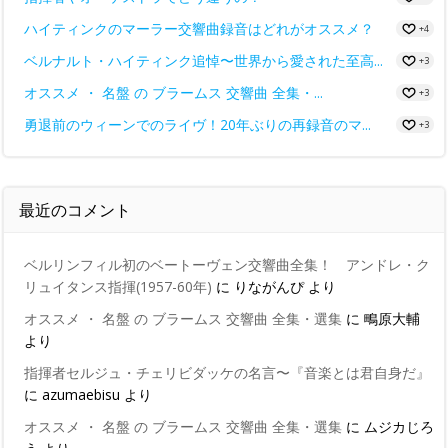
ハイティンクのマーラー交響曲録音はどれがオススメ？
+4
ベルナルト・ハイティンク追悼〜世界から愛された至高...
+3
オススメ ・ 名盤 の ブラームス 交響曲 全集・...
+3
勇退前のウィーンでのライヴ！20年ぶりの再録音のマ...
+3
最近のコメント
ベルリンフィル初のベートーヴェン交響曲全集！ アンドレ・ク
リュイタンス指揮(1957-60年)
に
りながんぴ
より
オススメ ・ 名盤 の ブラームス 交響曲 全集・選集
に
鴫原大輔
より
指揮者セルジュ・チェリビダッケの名言〜『音楽とは君自身だ』
に
azumaebisu
より
オススメ ・ 名盤 の ブラームス 交響曲 全集・選集
に
ムジカじろ