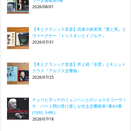
ラー交響曲第9番
2026/08/01
【本とクラシック音楽】武者小路実篤『愛と死』と
ヴァーグナー『トリスタンとイゾルデ』
2026/07/31
【本とクラシック音楽】井上靖『氷壁』とR.シュト
ラウス『アルプス交響曲』
2026/07/25
チェリビダッケのミュンヘンとのショスタコーヴィ
チ パート間の受け渡しが光る交響曲第1番&9番
(1990, 94年)
2026/07/18