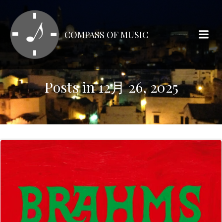
コ
ン
テ
COMPASS OF MUSIC
ン
ツ
へ
ス
Posts in 12月 26, 2025
キ
ッ
プ