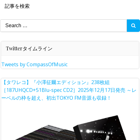
記事を検索
Search
for:
Twitterタイムライン
Tweets by CompassOfMusic
【タワレコ】『小澤征爾エディション』238枚組
［187UHQCD+51Blu-spec CD2］2025年12月17日発売 ～レ
ーベルの枠を超え、初出TOKYO FM音源も収録！