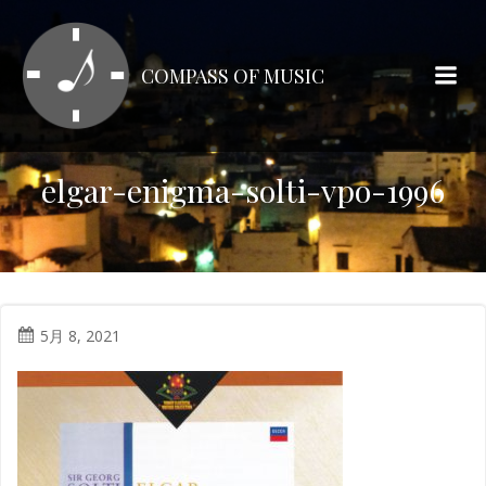
コ
ン
テ
COMPASS OF MUSIC
ン
ツ
へ
ス
elgar-enigma-solti-vpo-1996
キ
ッ
プ
5月 8, 2021