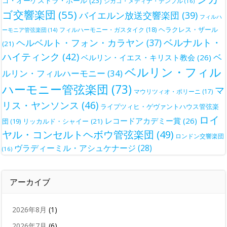
ゴ・オーケストラ・ホール
(23)
シカゴ・メディナ・テンプル
(16)
ゴ交響楽団
(55)
バイエルン放送交響楽団
(39)
フィルハ
ヘラクレス・ザール
フィルハーモニー・ガスタイク
(18)
ーモニア管弦楽団
(14)
ベルナルト・
ヘルベルト・フォン・カラヤン
(37)
(21)
ハイティンク
(42)
ベ
ベルリン・イエス・キリスト教会
(26)
ベルリン・フィル
ルリン・フィルハーモニー
(34)
ハーモニー管弦楽団
(73)
マ
マウリツィオ・ポリーニ
(17)
リス・ヤンソンス
(46)
ライプツィヒ・ゲヴァントハウス管弦楽
ロイ
レコードアカデミー賞
(26)
団
(19)
リッカルド・シャイー
(21)
ヤル・コンセルトヘボウ管弦楽団
(49)
ロンドン交響楽団
ヴラディーミル・アシュケナージ
(28)
(16)
アーカイブ
2026年8月
(1)
2026年7月
(6)