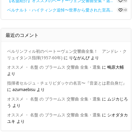
【名盤紹介】オススメのベートーヴェン交響曲全集・選...
+3
ベルナルト・ハイティンク追悼〜世界から愛された至高...
+3
最近のコメント
ベルリンフィル初のベートーヴェン交響曲全集！ アンドレ・ク
リュイタンス指揮(1957-60年)
に
りながんぴ
より
オススメ ・ 名盤 の ブラームス 交響曲 全集・選集
に
鴫原大輔
より
指揮者セルジュ・チェリビダッケの名言〜『音楽とは君自身だ』
に
azumaebisu
より
オススメ ・ 名盤 の ブラームス 交響曲 全集・選集
に
ムジカじろ
う
より
オススメ ・ 名盤 の ブラームス 交響曲 全集・選集
に
シオダタカ
ユキ
より