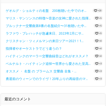
ゲオルグ・ショルティの名盤 200枚聴いた中でのオ...
+20
マリス・ヤンソンスの特徴〜音楽の女神に愛された指揮...
+5
ブルックナー交響曲第8番の名盤紹介〜31枚聴いた中...
+5
ラファウ・ブレハッチが急遽来日、2023年2月にサ...
+5
クリスチャン・ツィメルマンの来日ツアー2021！1...
+4
指揮者やオーケストラでどう違うの？
+4
ハイティンクのマーラー交響曲録音はどれがオススメ？
+4
ベルナルト・ハイティンク追悼〜世界から愛された至高...
+3
オススメ ・ 名盤 の ブラームス 交響曲 全集・...
+3
勇退前のウィーンでのライヴ！20年ぶりの再録音のマ...
+3
最近のコメント