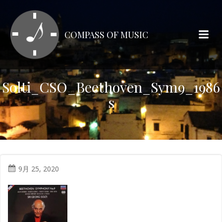
コ
ン
テ
COMPASS OF MUSIC
ン
ツ
へ
ス
Solti_CSO_Beethoven_Sym9_1986
キ
s
ッ
プ
9月 25, 2020