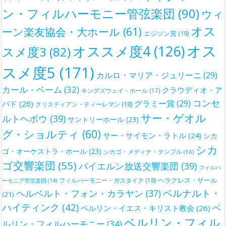
ン・フィルハーモニー管弦楽団
(90)
ウィ
オス
ーン楽友協会・大ホール
(61)
エジソン賞
(19)
オス
オススメ度4
(126)
スメ度3
(82)
スメ度5
(171)
カルロ・マリア・ジュリーニ
(29)
カール・ベーム
(32)
クラウディオ・ア
キングズウェイ・ホール
(17)
コンセ
グラミー賞
(29)
バド
(26)
クリスティアン・ティーレマン
(18)
サー・ゲオル
ルトヘボウ
(39)
サントリーホール
(23)
グ・ショルティ
(60)
サー・サイモン・ラトル
(24)
シカ
シカ
ゴ・オーケストラ・ホール
(23)
シカゴ・メディナ・テンプル
(16)
ゴ交響楽団
(55)
バイエルン放送交響楽団
(39)
フィルハ
ヘラクレス・ザール
フィルハーモニー・ガスタイク
(18)
ーモニア管弦楽団
(14)
ベルナルト・
ヘルベルト・フォン・カラヤン
(37)
(21)
ハイティンク
(42)
ベ
ベルリン・イエス・キリスト教会
(26)
ベルリン・フィル
ルリン・フィルハーモニー
(34)