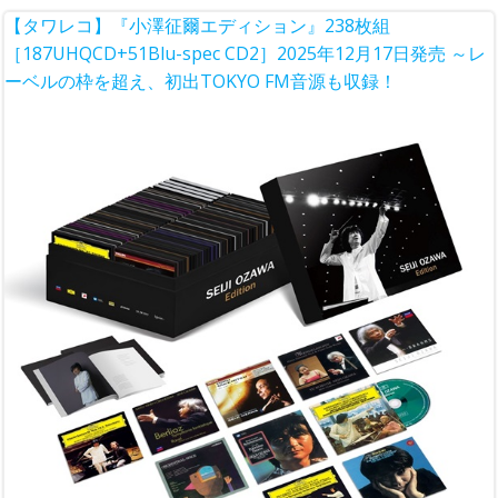
【タワレコ】『小澤征爾エディション』238枚組
［187UHQCD+51Blu-spec CD2］2025年12月17日発売 ～レ
ーベルの枠を超え、初出TOKYO FM音源も収録！