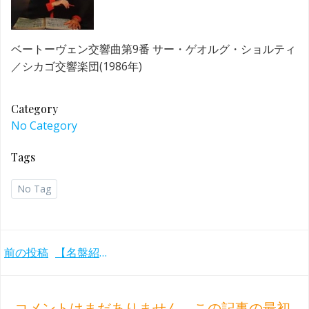
ベートーヴェン交響曲第9番 サー・ゲオルグ・ショルティ
／シカゴ交響楽団(1986年)
Category
No Category
Tags
No Tag
Post
前の投稿
【名盤紹介】オススメのベートーヴェン交響曲全集・選集
navigation
コメントはまだありません。この記事の最初