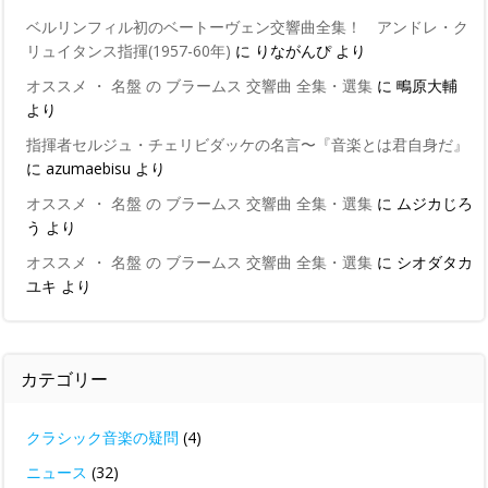
ベルリンフィル初のベートーヴェン交響曲全集！ アンドレ・ク
リュイタンス指揮(1957-60年)
に
りながんぴ
より
オススメ ・ 名盤 の ブラームス 交響曲 全集・選集
に
鴫原大輔
より
指揮者セルジュ・チェリビダッケの名言〜『音楽とは君自身だ』
に
azumaebisu
より
オススメ ・ 名盤 の ブラームス 交響曲 全集・選集
に
ムジカじろ
う
より
オススメ ・ 名盤 の ブラームス 交響曲 全集・選集
に
シオダタカ
ユキ
より
カテゴリー
クラシック音楽の疑問
(4)
ニュース
(32)