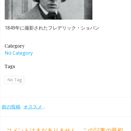
1849年に撮影されたフレデリック・ショパン
Category
No Category
Tags
No Tag
Post
前の投稿
オススメのショパンのバラード録音
navigation
コメントはまだありません。この記事の最初