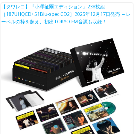
【タワレコ】『小澤征爾エディション』238枚組
［187UHQCD+51Blu-spec CD2］2025年12月17日発売 ～レ
ーベルの枠を超え、初出TOKYO FM音源も収録！