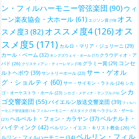
ン・フィルハーモニー管弦楽団
(90)
ウィ
オス
ーン楽友協会・大ホール
(61)
エジソン賞
(19)
オス
オススメ度4
(126)
スメ度3
(82)
スメ度5
(171)
カルロ・マリア・ジュリーニ
(29)
カール・ベーム
(32)
クラウディオ・ア
キングズウェイ・ホール
(17)
コンセ
グラミー賞
(29)
バド
(26)
クリスティアン・ティーレマン
(18)
サー・ゲオル
ルトヘボウ
(39)
サントリーホール
(23)
グ・ショルティ
(60)
サー・サイモン・ラトル
(24)
シカ
シカ
ゴ・オーケストラ・ホール
(23)
シカゴ・メディナ・テンプル
(16)
ゴ交響楽団
(55)
バイエルン放送交響楽団
(39)
フィルハ
ヘラクレス・ザール
フィルハーモニー・ガスタイク
(18)
ーモニア管弦楽団
(14)
ベルナルト・
ヘルベルト・フォン・カラヤン
(37)
(21)
ハイティンク
(42)
ベ
ベルリン・イエス・キリスト教会
(26)
ベルリン・フィル
ルリン・フィルハーモニー
(34)