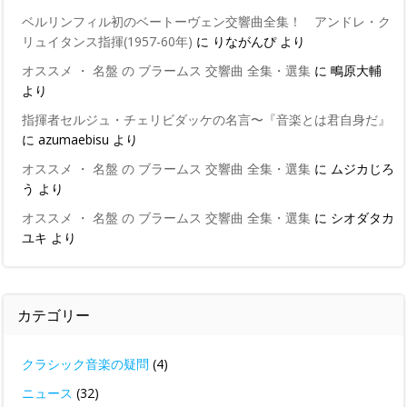
ベルリンフィル初のベートーヴェン交響曲全集！ アンドレ・ク
リュイタンス指揮(1957-60年)
に
りながんぴ
より
オススメ ・ 名盤 の ブラームス 交響曲 全集・選集
に
鴫原大輔
より
指揮者セルジュ・チェリビダッケの名言〜『音楽とは君自身だ』
に
azumaebisu
より
オススメ ・ 名盤 の ブラームス 交響曲 全集・選集
に
ムジカじろ
う
より
オススメ ・ 名盤 の ブラームス 交響曲 全集・選集
に
シオダタカ
ユキ
より
カテゴリー
クラシック音楽の疑問
(4)
ニュース
(32)