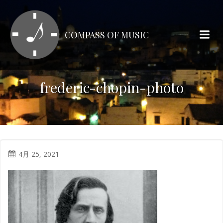
コ
ン
テ
COMPASS OF MUSIC
ン
ツ
へ
ス
frederic-chopin-photo
キ
ッ
プ
4月 25, 2021