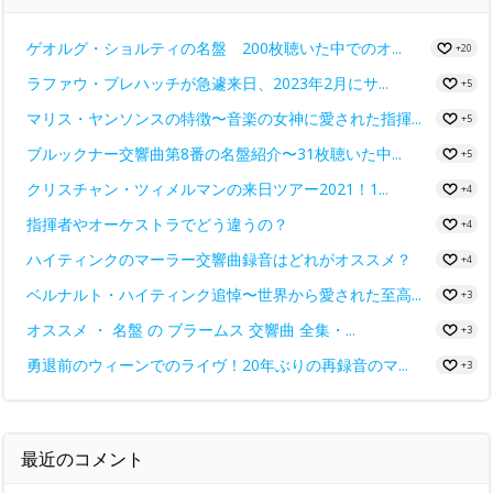
ゲオルグ・ショルティの名盤 200枚聴いた中でのオ...
+20
ラファウ・ブレハッチが急遽来日、2023年2月にサ...
+5
マリス・ヤンソンスの特徴〜音楽の女神に愛された指揮...
+5
ブルックナー交響曲第8番の名盤紹介〜31枚聴いた中...
+5
クリスチャン・ツィメルマンの来日ツアー2021！1...
+4
指揮者やオーケストラでどう違うの？
+4
ハイティンクのマーラー交響曲録音はどれがオススメ？
+4
ベルナルト・ハイティンク追悼〜世界から愛された至高...
+3
オススメ ・ 名盤 の ブラームス 交響曲 全集・...
+3
勇退前のウィーンでのライヴ！20年ぶりの再録音のマ...
+3
最近のコメント