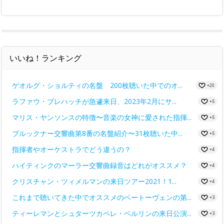
いいね！ランキング
ゲオルグ・ショルティの名盤 200枚聴いた中でのオ...
+20
ラファウ・ブレハッチが急遽来日、2023年2月にサ...
+5
マリス・ヤンソンスの特徴〜音楽の女神に愛された指揮...
+5
ブルックナー交響曲第8番の名盤紹介〜31枚聴いた中...
+5
指揮者やオーケストラでどう違うの？
+4
ハイティンクのマーラー交響曲録音はどれがオススメ？
+4
クリスチャン・ツィメルマンの来日ツアー2021！1...
+4
これまで聴いてきた中でオススメのベートーヴェンの第...
+3
ティーレマンとシュターツカペレ・ベルリンの来日公演...
+3