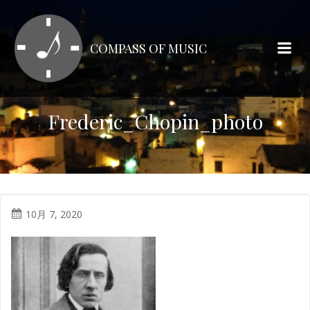
コ
ン
テ
COMPASS OF MUSIC
ン
ツ
へ
ス
Frederic_Chopin_photo
キ
ッ
プ
10月 7, 2020