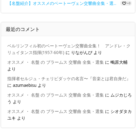
【名盤紹介】オススメのベートーヴェン交響曲全集・選...
+3
最近のコメント
ベルリンフィル初のベートーヴェン交響曲全集！ アンドレ・ク
リュイタンス指揮(1957-60年)
に
りながんぴ
より
オススメ ・ 名盤 の ブラームス 交響曲 全集・選集
に
鴫原大輔
より
指揮者セルジュ・チェリビダッケの名言〜『音楽とは君自身だ』
に
azumaebisu
より
オススメ ・ 名盤 の ブラームス 交響曲 全集・選集
に
ムジカじろ
う
より
オススメ ・ 名盤 の ブラームス 交響曲 全集・選集
に
シオダタカ
ユキ
より