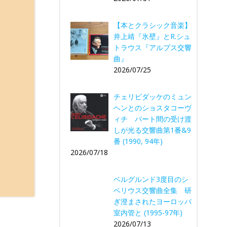
【本とクラシック音楽】
井上靖『氷壁』とR.シュ
トラウス『アルプス交響
曲』
2026/07/25
チェリビダッケのミュン
ヘンとのショスタコーヴ
ィチ パート間の受け渡
しが光る交響曲第1番&9
番 (1990, 94年)
2026/07/18
ベルグルンド3度目のシ
ベリウス交響曲全集 研
ぎ澄まされたヨーロッパ
室内管と (1995-97年)
2026/07/13