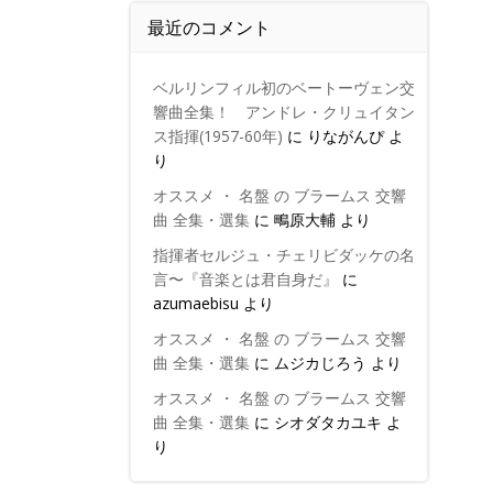
最近のコメント
ベルリンフィル初のベートーヴェン交
響曲全集！ アンドレ・クリュイタン
ス指揮(1957-60年)
に
りながんぴ
よ
り
オススメ ・ 名盤 の ブラームス 交響
曲 全集・選集
に
鴫原大輔
より
指揮者セルジュ・チェリビダッケの名
言〜『音楽とは君自身だ』
に
azumaebisu
より
オススメ ・ 名盤 の ブラームス 交響
曲 全集・選集
に
ムジカじろう
より
オススメ ・ 名盤 の ブラームス 交響
曲 全集・選集
に
シオダタカユキ
よ
り