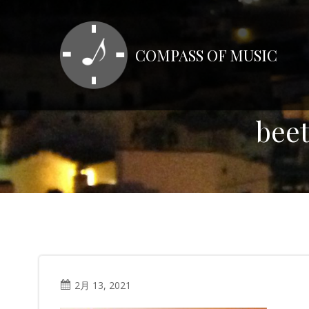
コ
ン
テ
COMPASS OF MUSIC
ン
ツ
へ
ス
bee
キ
ッ
プ
2月 13, 2021