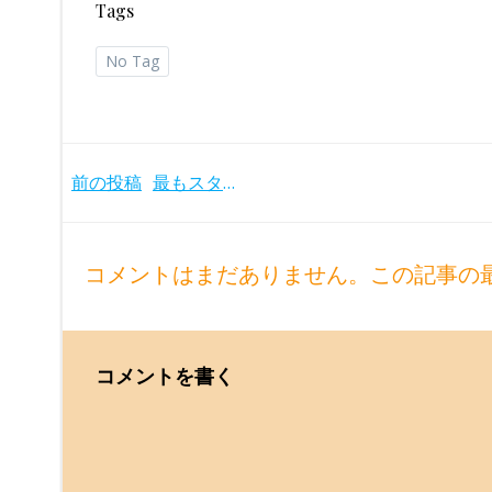
Tags
No Tag
Post
前の投稿
最もスタンダードなカール・ベームとウィーンフィルのベートーヴェン交響曲第6番「田園」(1971年)
navigation
コメントはまだありません。この記事の
コメントを書く