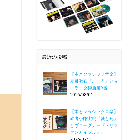
最近の投稿
【本とクラシック音楽】
夏目漱石『こころ』とマ
ーラー交響曲第9番
2026/08/01
【本とクラシック音楽】
武者小路実篤『愛と死』
とヴァーグナー『トリス
タンとイゾルデ』
2026/07/31