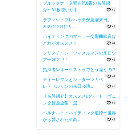
ブルックナー交響曲第8番の名盤紹
介〜31枚聴いた中...
+5
ラファウ・ブレハッチが急遽来日、
2023年2月にサ...
+5
ハイティンクのマーラー交響曲録音は
どれがオススメ？
+4
クリスチャン・ツィメルマンの来日ツ
アー2021！1...
+4
指揮者やオーケストラでどう違うの？
+4
ティーレマンとシュターツカペ
レ・ベルリンの来日公演...
+3
【名盤紹介】オススメのベートーヴェ
ン交響曲全集・選...
+3
ベルナルト・ハイティンク追悼〜世界
から愛された至高...
+3