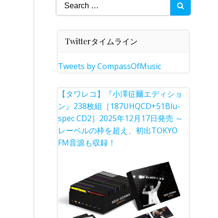
Search
for:
Twitterタイムライン
Tweets by CompassOfMusic
【タワレコ】『小澤征爾エディショ
ン』238枚組［187UHQCD+51Blu-
spec CD2］2025年12月17日発売 ～
レーベルの枠を超え、初出TOKYO
FM音源も収録！