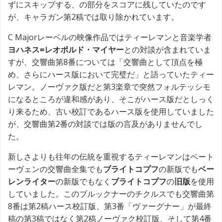
ずにスキップする、の部分をスコアに残していたのです
が、キャラガン第2稿では取り除かれています。
C Majorレーベルの映像作品ではティーレマンと音楽学者
ヨハネス=レオポルド・マイヤー
との対談が含まれていま
すが、交響曲第8番については「交響曲として頂点を極
め、さらにハース版において完璧だ」と語っていたティー
レマン。ノーヴァク版だと第3楽章で突然フォルテッシモ
になるところが違和感があり、そこがハース版だとしっく
り来るため、古い校訂であるハース版を使用していました
が、交響曲第2番の対談では版の言及がありませんでし
た。
新しさよりも往年の伝統を重視するティーレマンはベート
ーヴェンの交響曲全集でも
ブライトコプフ
の新版でも
ベー
レンライター
の新版でもなく
ブライトコプフ
の
旧版
を使用
していました。このブルックナーのチクルスでも交響曲第
8番は第2稿ハース校訂版、第3番「ヴァーグナー」が最終
稿の第3稿ではなく第2稿ノーヴァク校訂版、そして第4番