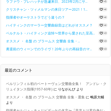
ラファウ・ブレハッチが急遽来日、2023年2月にサ...
+5
クリスチャン・ツィメルマンの来日ツアー2021！1...
+4
指揮者やオーケストラでどう違うの？
+4
ハイティンクのマーラー交響曲録音はどれがオススメ？
+4
ベルナルト・ハイティンク追悼〜世界から愛された至高...
+3
オススメ ・ 名盤 の ブラームス 交響曲 全集・...
+3
勇退前のウィーンでのライヴ！20年ぶりの再録音のマ...
+3
最近のコメント
ベルリンフィル初のベートーヴェン交響曲全集！ アンドレ・ク
リュイタンス指揮(1957-60年)
に
りながんぴ
より
オススメ ・ 名盤 の ブラームス 交響曲 全集・選集
に
鴫原大輔
より
指揮者セルジュ・チェリビダッケの名言〜『音楽とは君自身だ』