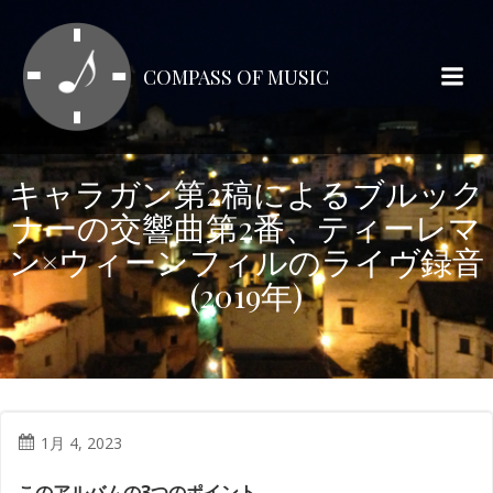
コ
ン
テ
COMPASS OF MUSIC
ン
ツ
へ
ス
キャラガン第2稿によるブルック
キ
ナーの交響曲第2番、ティーレマ
ッ
プ
ン×ウィーンフィルのライヴ録音
(2019年)
1月 4, 2023
このアルバムの3つのポイント