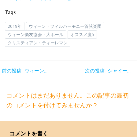
Tags
2019年
ウィーン・フィルハーモニー管弦楽団
ウィーン楽友協会・大ホール
オススメ度5
クリスティアン・ティーレマン
Post
Post
前の投稿
ウィーンフィルのニューイヤー・コンサート2024の指揮者はクリスティアン・ティーレマンに決定
次の投稿
シャイーが15年掛けて録音したまろやかなブルックナー交響曲全集 コンセルトヘボウ管＆ベルリン放送響(1984-99年)
navigation
navigation
コメントはまだありません。この記事の最初
のコメントを付けてみませんか？
コメントを書く