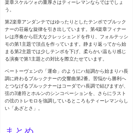
楽章スケルツォの重厚さはティーレマンならではでしょ
う。
第2楽章アンダンテではゆったりとしたテンポでブルック
ナーの荘厳な旋律を引き出しています。第4楽章フィナー
レは序奏から巨大なクレッシェンドを作り、フォルテッシ
モの第1主題で頂点を作っています。静まり返ってから始
まる第2主題では少しテンポを下げ、柔らかい温もり感じ
る演奏で第1主題との対比を際立たせています。
ベートーヴェンの「運命」のようにハ短調から始まりハ長
調に終わるブルックナーの交響曲第2番。苦悩から勝利へ
とつなげるブルックナーはコーダでハ長調で結びますが、
弦の3連符とホルンのシンコペーションを、さらにラスト
の弦のトレモロを強調しているところもティーレマンらし
い「あざとさ」。
まとめ