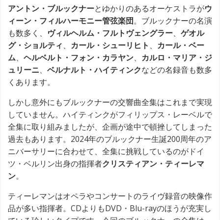
アントン・ブルックナー
とゆかりのあるオーケストラが
ウ
ィーン・フィルハーモニー管弦楽団
。ブルックナーの名演
も数多く、
ヴィルヘルム・フルトヴェングラー
、
ゲオル
グ・ショルティ
、
カール・シューリヒト
、
カール・ベー
ム
、
ヘルベルト・フォン・カラヤン
、
カルロ・マリア・ジ
ュリーニ
、
ベルナルト・ハイティンク
などの名録音も数多
くあります。
しかし意外にもブルックナーの交響曲全集はこれまで実現
していません。ハイティンクがフィリップス・レーベルで
全集に取り組みましたが、企画が途中で頓挫してしまった
過去もあります。2024年のブルックナー生誕200周年のア
ニバーサリーに合わせて、全集に挑戦しているのがドイ
ツ・ベルリン出身の指揮者
クリスティアン・ティーレマ
ン
。
ティーレマンはオペラやコンサートのライヴ録音の映像作
品が多い指揮者。CDよりもDVD・Blu-rayのほうが充実し