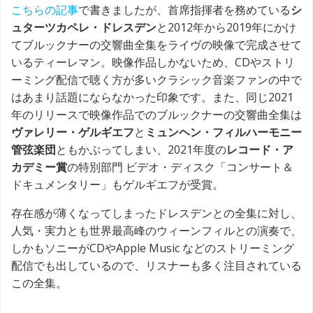
こちらの記事
で書きましたが、首席指揮者を務めている
シ
ュターツカペレ・ドレスデン
と2012年から2019年にかけ
てブルックナーの交響曲全集をライヴの映像で完成させて
いるティーレマン。映像作品しかないため、CDやストリ
ーミング配信で聴く方が多いクラシック音楽ファンの中で
はあまり話題にならなかった印象です。また、同じ2021
年のリリースで映像作品でのブルックナーの交響曲全集は
ヴァレリー・ゲルギエフ
と
ミュンヘン・フィルハーモニー
管弦楽団
ともかぶってしまい、2021年度の
レコード・ア
カデミー賞
の特別部門 ビデオ・ディスク「コンサート＆
ドキュメンタリー」もゲルギエフが受賞。
存在感が薄くなってしまったドレスデンとの全集に対し、
人気・実力とも世界最高峰のウィーンフィルとの演奏で、
しかもソニーがCDやApple Music などのストリーミング
配信でも出しているので、リスナーも多く注目されている
この全集。