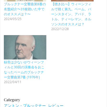
ブルックナー交響曲第8番の
【聴き比べ】ウィーンフィ
名盤紹介〜31枚聴いた中で
ルで聴く第九。ベーム、バ
のオススメは？〜
ーンスタイン、アバド、ラ
2024/05/25
トル、ティーレマン、ネル
ソンスのオススメは？
2022/12/28
録音は少ないがウィーンフ
ィルと30回の演奏会をおこ
なったベームのブルックナ
ー交響曲第7番 (1976年)
2022/04/11
Category
アントン・ブルックナー
レビュー