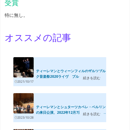
受賞
特に無し。
オススメの記事
ティーレマンとウィーンフィルのザルツブル
ク音楽祭2020ライヴ ブルックナー交響...
続きを読む
2021/10/17
ティーレマンとシュターツカペレ・ベルリン
の来日公演、2022年12月7日のサントリー...
続きを読む
2023/10/28