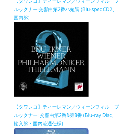
【タワレコ】ティーレマン／ウィーンフィル ブ
ルックナー:交響曲第2番ハ短調 (Blu-spec CD2、
国内盤)
【タワレコ】ティーレマン／ウィーンフィル ブ
ルックナー: 交響曲第2番&第8番 (Blu-ray Disc、
輸入盤・国内流通仕様)