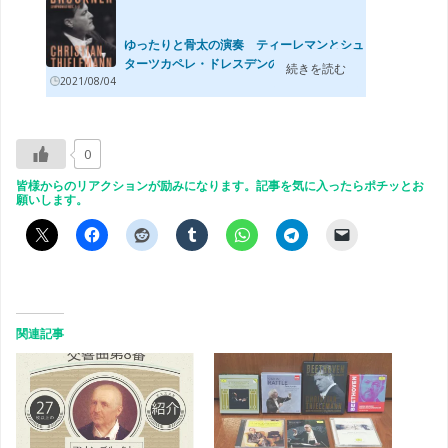
ゆったりと骨太の演奏 ティーレマンとシュ
ターツカペレ・ドレスデンのブルックナ...
続きを読む
2021/08/04
0
皆様からのリアクションが励みになります。記事を気に入ったらポチッとお
願いします。
関連記事