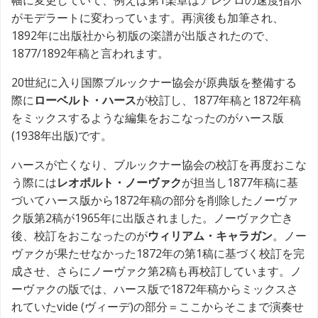
がモデラートに変わっています。再演後も加筆され、
1892年に出版社から初版の楽譜が出版されたので、
1877/1892年稿と言われます。
20世紀に入り国際ブルックナー協会が原典版を整備する
際に
ローベルト・ハース
が校訂し、1877年稿と1872年稿
をミックスするような編集をおこなったのがハース版
(1938年出版)です。
ハースが亡くなり、ブルックナー協会の校訂を再度おこな
う際には
レオポルト・ノーヴァク
が担当し1877年稿に基
づいてハース版から1872年稿の部分を削除したノーヴァ
ク版第2稿が1965年に出版されました。ノーヴァク亡き
後、校訂をおこなったのが
ウィリアム・キャラガン
。ノー
ヴァクが果たせなかった1872年の第1稿に基づく校訂を完
成させ、さらにノーヴァク第2稿も再校訂しています。ノ
ーヴァクの版では、ハース版で1872年稿からミックスさ
れていたvide (ヴィーデ)の部分＝ここからそこまで演奏せ