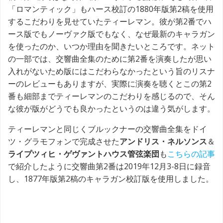
「ロマンティック」もハース校訂の1880年版第2稿を使用
するこだわりを見せていたティーレマン。彼が第2番でハ
ース版でもノーヴァク版でもなく、なぜ最新のキャラガン
を使ったのか、いつか理由を聞きたいところです。ネット
の一部では、交響曲全集のために第2番を演奏したが思い
入れがないため版にはこだわらなかったという旨のリスナ
ーのレビューもありますが、実際に演奏を聴くとこの第2
番も細部までティーレマンのこだわりを感じるので、そん
な彼が版がどうでも良かったというのは違う気がします。
ティーレマンと同じくブルックナーの交響曲全集をドイ
ツ・グラモフォンで完成させた
アンドリス・ネルソンス
＆
ライプツィヒ・ゲヴァントハウス管弦楽団
も
こちらの記事
で紹介したように交響曲第2番は2019年12月3-8日に録音
し、1877年版第2稿のキャラガン校訂版を使用しました。