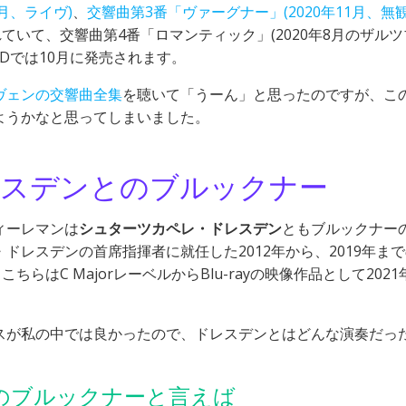
0月、ライヴ)
、
交響曲第3番「ヴァーグナー」(2020年11月、無
ていて、交響曲第4番「ロマンティック」(2020年8月のザルツ
Dでは10月に発売されます。
ヴェンの交響曲全集
を聴いて「うーん」と思ったのですが、こ
ようかなと思ってしまいました。
レスデンとのブルックナー
ィーレマンは
シュターツカペレ・ドレスデン
ともブルックナー
レスデンの首席指揮者に就任した2012年から、2019年ま
はC MajorレーベルからBlu-rayの映像作品として2021
スが私の中では良かったので、ドレスデンとはどんな演奏だっ
のブルックナーと言えば