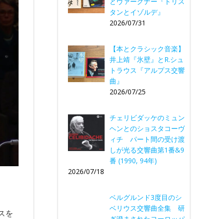
とヴァーグナー『トリス
タンとイゾルデ』
2026/07/31
【本とクラシック音楽】
井上靖『氷壁』とR.シュ
トラウス『アルプス交響
曲』
2026/07/25
チェリビダッケのミュン
ヘンとのショスタコーヴ
ィチ パート間の受け渡
しが光る交響曲第1番&9
番 (1990, 94年)
2026/07/18
ベルグルンド3度目のシ
ベリウス交響曲全集 研
スを
ぎ澄まされたヨーロッパ