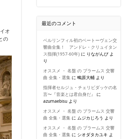
最近のコメント
ァイオ
との
ベルリンフィル初のベートーヴェン交
響曲全集！ アンドレ・クリュイタン
ス指揮(1957-60年)
に
りながんぴ
よ
り
オススメ ・ 名盤 の ブラームス 交響
曲 全集・選集
に
鴫原大輔
より
指揮者セルジュ・チェリビダッケの名
言〜『音楽とは君自身だ』
に
azumaebisu
より
オススメ ・ 名盤 の ブラームス 交響
曲 全集・選集
に
ムジカじろう
より
オススメ ・ 名盤 の ブラームス 交響
曲 全集・選集
に
シオダタカユキ
よ