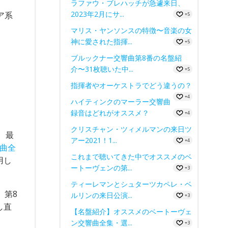
ラファウ・ブレハッチが急遽来日、
2023年2月にサ...
ア系
+5
マリス・ヤンソンスの特徴〜音楽の女
神に愛された指揮...
+5
ブルックナー交響曲第8番の名盤紹
介〜31枚聴いた中...
+5
指揮者やオーケストラでどう違うの？
+4
ハイティンクのマーラー交響曲
録音はどれがオススメ？
+4
クリスチャン・ツィメルマンの来日ツ
、最
アー2021！1...
+4
響曲全
これまで聴いてきた中でオススメのベ
用し
ートーヴェンの第...
+3
ティーレマンとシュターツカペレ・ベ
、第8
ルリンの来日公演...
+3
し直
【名盤紹介】オススメのベートーヴェ
ン交響曲全集・選...
+3