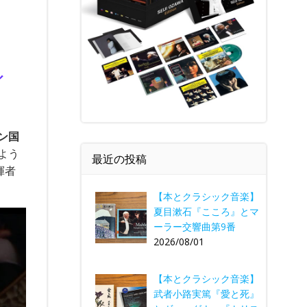
ィ
ン国
よう
最近の投稿
揮者
【本とクラシック音楽】
夏目漱石『こころ』とマ
ーラー交響曲第9番
2026/08/01
【本とクラシック音楽】
武者小路実篤『愛と死』