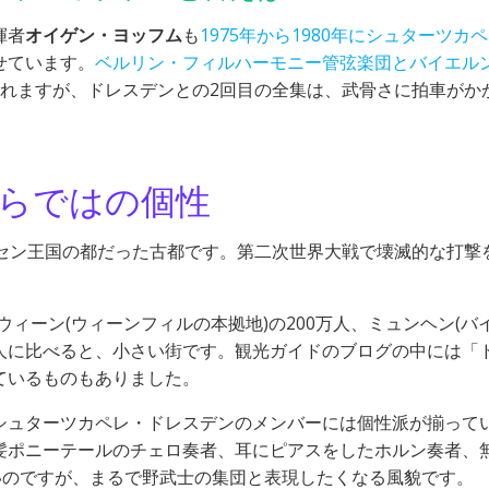
揮者
オイゲン・ヨッフム
も
1975年から1980年にシュターツカ
せています。
ベルリン・フィルハーモニー管弦楽団とバイエル
れますが、ドレスデンとの2回目の全集は、武骨さに拍車がか
らではの個性
クセン王国の都だった古都です。第二次世界大戦で壊滅的な打撃
ウィーン(ウィーンフィルの本拠地)の200万人、ミュンヘン(バ
万人に比べると、小さい街です。観光ガイドのブログの中には「
ているものもありました。
シュターツカペレ・ドレスデンのメンバーには個性派が揃って
髪ポニーテールのチェロ奏者、耳にピアスをしたホルン奏者、
いのですが、まるで野武士の集団と表現したくなる風貌です。