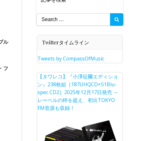
Search
for:
ブル
Twitterタイムライン
Tweets by CompassOfMusic
・フ
【タワレコ】『小澤征爾エディショ
ン』238枚組［187UHQCD+51Blu-
spec CD2］2025年12月17日発売 ～
レーベルの枠を超え、初出TOKYO
FM音源も収録！