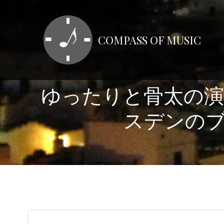
コ
ン
テ
COMPASS OF MUSIC
ン
ツ
へ
ス
ゆったりと骨太の
キ
ッ
スデンのブル
プ