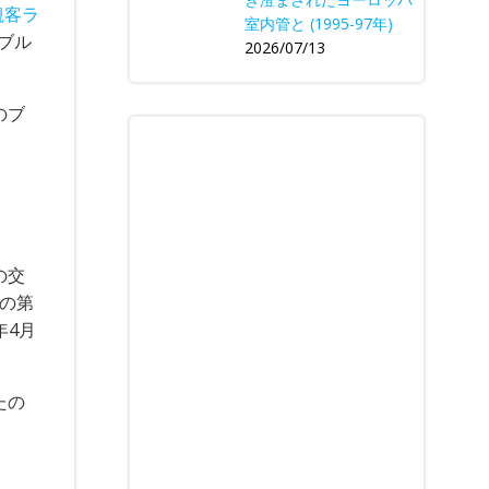
観客ラ
室内管と (1995-97年)
ブル
2026/07/13
のブ
の交
での第
年4月
たの