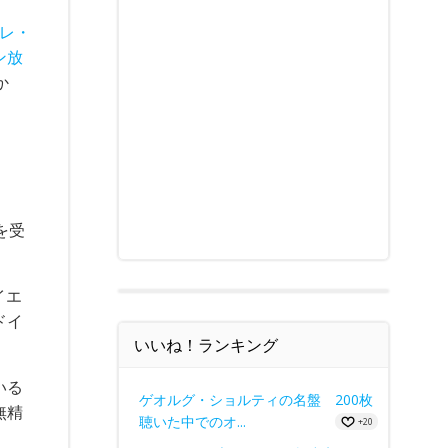
ペレ・
ン放
か
を受
イエ
ドイ
いいね！ランキング
いる
ゲオルグ・ショルティの名盤 200枚
無精
聴いた中でのオ...
+20