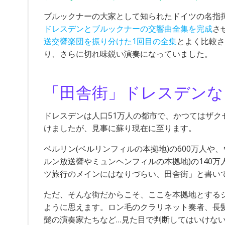
ブルックナーの大家として知られたドイツの名指
ドレスデンとブルックナーの交響曲全集を完成
さ
送交響楽団を振り分けた1回目の全集
とよく比較さ
り、さらに切れ味鋭い演奏になっていました。
「田舎街」ドレスデンな
ドレスデンは人口51万人の都市で、かつてはザ
けましたが、見事に蘇り現在に至ります。
ベルリン(ベルリンフィルの本拠地)の600万人や、
ルン放送響やミュンヘンフィルの本拠地)の140
ツ旅行のメインにはなりづらい、田舎街」と書い
ただ、そんな街だからこそ、ここを本拠地とする
ように思えます。ロン毛のクラリネット奏者、長
髭の演奏家たちなど…見た目で判断してはいけな