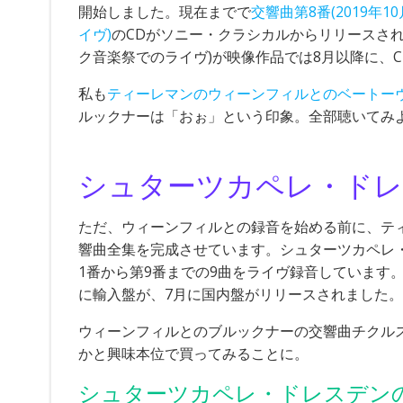
開始しました。現在までで
交響曲第8番(2019年1
イヴ)
のCDがソニー・クラシカルからリリースされ
ク音楽祭でのライヴ)が映像作品では8月以降に、C
私も
ティーレマンのウィーンフィルとのベートー
ルックナーは「おぉ」という印象。全部聴いてみ
シュターツカペレ・ド
ただ、ウィーンフィルとの録音を始める前に、テ
響曲全集を完成させています。シュターツカペレ・ド
1番から第9番までの9曲をライヴ録音しています。こちら
に輸入盤が、7月に国内盤がリリースされました。
ウィーンフィルとのブルックナーの交響曲チクル
かと興味本位で買ってみることに。
シュターツカペレ・ドレスデン