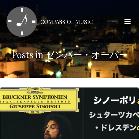
コ
ン
テ
COMPASS OF MUSIC
ン
ツ
へ
ス
Posts in ゼンパー・オーパー
キ
ッ
プ