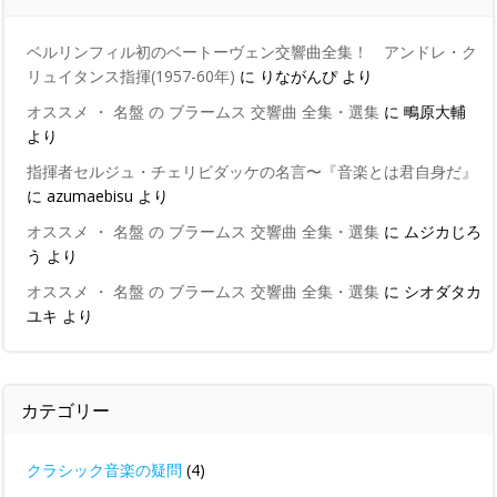
ベルリンフィル初のベートーヴェン交響曲全集！ アンドレ・ク
リュイタンス指揮(1957-60年)
に
りながんぴ
より
オススメ ・ 名盤 の ブラームス 交響曲 全集・選集
に
鴫原大輔
より
指揮者セルジュ・チェリビダッケの名言〜『音楽とは君自身だ』
に
azumaebisu
より
オススメ ・ 名盤 の ブラームス 交響曲 全集・選集
に
ムジカじろ
う
より
オススメ ・ 名盤 の ブラームス 交響曲 全集・選集
に
シオダタカ
ユキ
より
カテゴリー
クラシック音楽の疑問
(4)