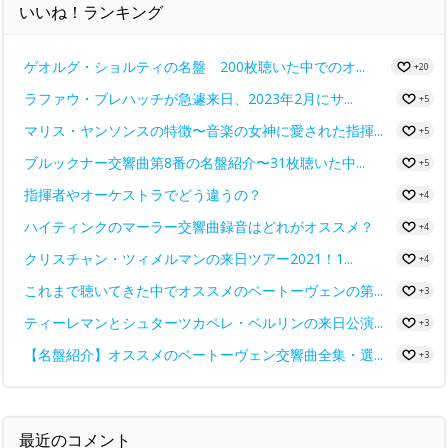
いいね！ランキング
ゲオルグ・ショルティの名盤 200枚聴いた中でのオ...
+20
ラファウ・ブレハッチが急遽来日、2023年2月にサ...
+5
マリス・ヤンソンスの特徴〜音楽の女神に愛された指揮...
+5
ブルックナー交響曲第8番の名盤紹介〜31枚聴いた中...
+5
指揮者やオーケストラでどう違うの？
+4
ハイティンクのマーラー交響曲録音はどれがオススメ？
+4
クリスチャン・ツィメルマンの来日ツアー2021！1...
+4
これまで聴いてきた中でオススメのベートーヴェンの第...
+3
ティーレマンとシュターツカペレ・ベルリンの来日公演...
+3
【名盤紹介】オススメのベートーヴェン交響曲全集・選...
+3
最近のコメント