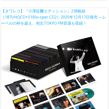
【タワレコ】『小澤征爾エディション』238枚組
［187UHQCD+51Blu-spec CD2］2025年12月17日発売 ～レ
ーベルの枠を超え、初出TOKYO FM音源も収録！