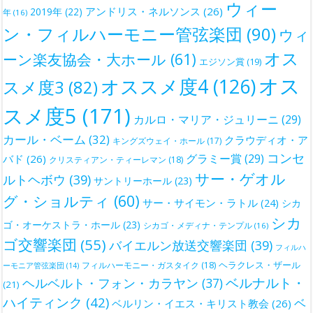
ウィー
アンドリス・ネルソンス
(26)
2019年
(22)
年
(16)
ン・フィルハーモニー管弦楽団
(90)
ウィ
オス
ーン楽友協会・大ホール
(61)
エジソン賞
(19)
オス
オススメ度4
(126)
スメ度3
(82)
スメ度5
(171)
カルロ・マリア・ジュリーニ
(29)
カール・ベーム
(32)
クラウディオ・ア
キングズウェイ・ホール
(17)
コンセ
グラミー賞
(29)
バド
(26)
クリスティアン・ティーレマン
(18)
サー・ゲオル
ルトヘボウ
(39)
サントリーホール
(23)
グ・ショルティ
(60)
サー・サイモン・ラトル
(24)
シカ
シカ
ゴ・オーケストラ・ホール
(23)
シカゴ・メディナ・テンプル
(16)
ゴ交響楽団
(55)
バイエルン放送交響楽団
(39)
フィルハ
ヘラクレス・ザール
フィルハーモニー・ガスタイク
(18)
ーモニア管弦楽団
(14)
ベルナルト・
ヘルベルト・フォン・カラヤン
(37)
(21)
ハイティンク
(42)
ベ
ベルリン・イエス・キリスト教会
(26)