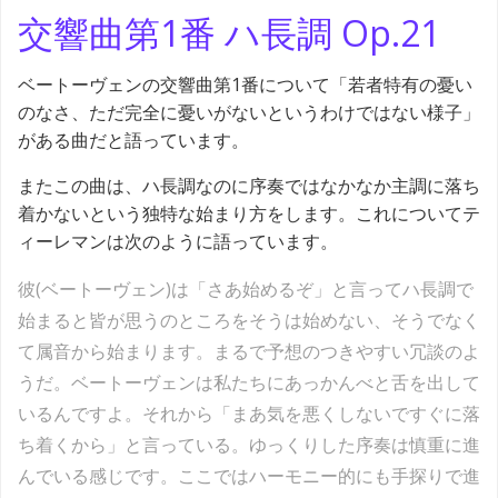
交響曲第1番 ハ長調 Op.21
ベートーヴェンの交響曲第1番について「若者特有の憂い
のなさ、ただ完全に憂いがないというわけではない様子」
がある曲だと語っています。
またこの曲は、ハ長調なのに序奏ではなかなか主調に落ち
着かないという独特な始まり方をします。これについてテ
ィーレマンは次のように語っています。
彼(ベートーヴェン)は「さあ始めるぞ」と言ってハ長調で
始まると皆が思うのところをそうは始めない、そうでなく
て属音から始まります。まるで予想のつきやすい冗談のよ
うだ。ベートーヴェンは私たちにあっかんべと舌を出して
いるんですよ。それから「まあ気を悪くしないですぐに落
ち着くから」と言っている。ゆっくりした序奏は慎重に進
んでいる感じです。ここではハーモニー的にも手探りで進