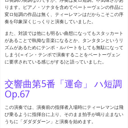
ロ長調の長調なのですが、序奏は変ロ短調。不気味さがあ
ります。ピアノ・ソナタを含めてベートーヴェンの作品に
変ロ短調の作品は無く、ティーレマンはだからこそこの序
奏を印象深くじっくりと演奏していました。
また、対談では他にも明るい曲想になってもスタッカート
があることで執拗な音楽になるとか、タンタタンというリ
ズムがあるためにテンポ・ルバートをしても無駄になって
しまう(＝イン・テンポで演奏することをベートーヴェン
に要求されている感じがする)と語っていました。
交響曲第5番「運命」 ハ短調
Op.67
この演奏では、演奏前の指揮者入場時にティーレマンは飛
び乗るように指揮台に上り、そのまま拍手が鳴り止まない
うちに「ダダダダーン」と演奏を始めます。