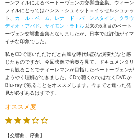
ーンフィルによるベートーヴェンの交響曲全集。ウィーン
フィルにとってはハンス・シュミット＝イッセルシュテッ
ト、
カール・ベーム
、
レナード・バーンスタイン
、
クラウ
ディオ・アバド
、
サイモン・ラトル
以来の6度目のベート
ーヴェン交響曲全集となりましたが、日本では評価がイマ
イチな印象でした。
私もCDで聴いただけだと古風な時代錯誤な演奏だなと感
じたものですが、今回映像で演奏を見て、ドキュメンタリ
ーも観ることでティーレマンが目指したベートーヴェンが
ようやく理解ができました。CDで聴くのではなくDVDか
Blu-rayで観ることをオススメします。今までと違った発
見が必ずあるはずです。
オススメ度
評価 :3/5。
【交響曲、序曲】