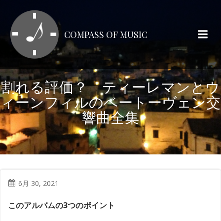
コ
ン
テ
COMPASS OF MUSIC
ン
ツ
へ
ス
割れる評価？ ティーレマンとウ
キ
ィーンフィルのベートーヴェン交
ッ
プ
響曲全集
6月 30, 2021
このアルバムの3つのポイント