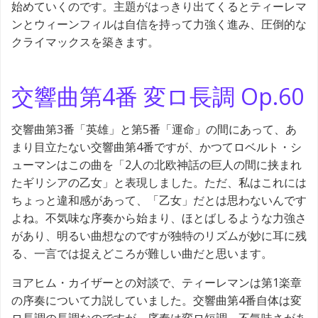
始めていくのです。主題がはっきり出てくるとティーレマ
ンとウィーンフィルは自信を持って力強く進み、圧倒的な
クライマックスを築きます。
交響曲第4番 変ロ長調 Op.60
交響曲第3番「英雄」と第5番「運命」の間にあって、あ
まり目立たない交響曲第4番ですが、かつてロベルト・シ
ューマンはこの曲を「2人の北欧神話の巨人の間に挟まれ
たギリシアの乙女」と表現しました。ただ、私はこれには
ちょっと違和感があって、「乙女」だとは思わないんです
よね。不気味な序奏から始まり、ほとばしるような力強さ
があり、明るい曲想なのですが独特のリズムが妙に耳に残
る、一言では捉えどころが難しい曲だと思います。
ヨアヒム・カイザーとの対談で、ティーレマンは第1楽章
の序奏について力説していました。交響曲第4番自体は変