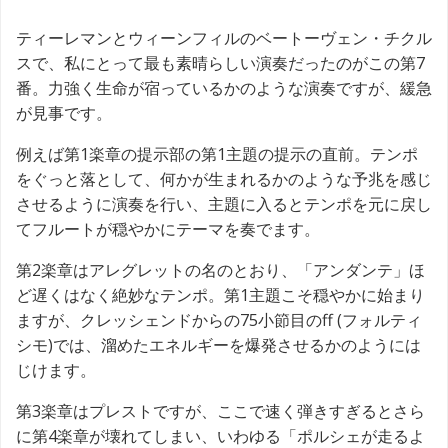
ティーレマンとウィーンフィルのベートーヴェン・チクル
スで、私にとって最も素晴らしい演奏だったのがこの第7
番。力強く生命が宿っているかのような演奏ですが、緩急
が見事です。
例えば第1楽章の提示部の第1主題の提示の直前。テンポ
をぐっと落として、何かが生まれるかのような予兆を感じ
させるように演奏を行い、主題に入るとテンポを元に戻し
てフルートが穏やかにテーマを奏でます。
第2楽章はアレグレットの名のとおり、「アンダンテ」ほ
ど遅くはなく絶妙なテンポ。第1主題こそ穏やかに始まり
ますが、クレッシェンドからの75小節目のff (フォルティ
シモ)では、溜めたエネルギーを爆発させるかのようには
じけます。
第3楽章はプレストですが、ここで速く弾きすぎるとさら
に第4楽章が壊れてしまい、いわゆる「ポルシェが走るよ