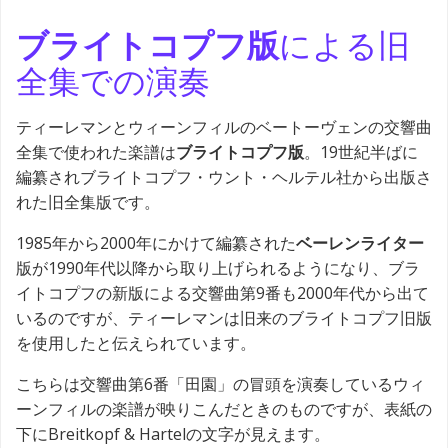
ブライトコプフ
版
による旧
全集での演奏
ティーレマンとウィーンフィルのベートーヴェンの交響曲
全集で使われた楽譜は
ブライトコプフ
版
。19世紀半ばに
編纂されブライトコプフ・ウント・ヘルテル社から出版さ
れた旧全集版です。
1985年から2000年にかけて編纂された
ベーレンライター
版が1990年代以降から取り上げられるようになり、ブラ
イトコプフの新版による交響曲第9番も2000年代から出て
いるのですが、ティーレマンは旧来のブライトコプフ旧版
を使用したと伝えられています。
こちらは交響曲第6番「田園」の冒頭を演奏しているウィ
ーンフィルの楽譜が映りこんだときのものですが、表紙の
下にBreitkopf & Hartelの文字が見えます。