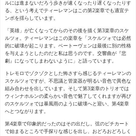
ルには進まないだろう歩きが速くなったり遅くなったりす
る、という考えでティーレマンはこの第2楽章でも適宜テ
ンポを揺らしています。
「英雄」が亡くなってからのその後を描く第3楽章のスケ
ルツォ。ティーレマンはこの楽章を「スケルツォでは必然
的に破壊が起こります。ベートーヴェンは最後に別の性格
を与えようとしたのだと私は思うのです。交響曲が『悲
劇』になってしまわないように」と語っています。
トレモロでゾクゾクとした怖さすら感じるティーレマンの
スケルツォですが、不思議と管楽器が明るい音色で異色な
組み合わせを出しています。そして第3楽章のトリオでは
ウィンナホルンの柔らかい音色で魅了してくれますが再び
のスケルツォでは暴風雨のように破壊へと迎い、第4楽章
へとつながります。
第4楽章で印象的だったのはその出だし。弦のピチカート
で始まるところで手探りな感じを出し、おどろおどろしく