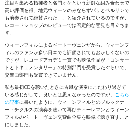
注目を集める指揮者と名門オケという新鮮な組み合わせで
高い評価を得、地元ウィーンのみならずパリとベルリンで
も演奏されて絶賛された。」と紹介されているのですが、
レコードショップのレビューでは否定的な意見も目立ちま
す。
ウィーンフィルによるベートーヴェンだから、ウィーンフ
ィルのファンが多い日本でも評価されてもおかしくないの
ですが、レコードアカデミー賞でも映像作品が「コンサー
トとドキュメンタリー」の特別部門を受賞したぐらいで、
交響曲部門も受賞できていません。
私も最初CDを聴いたときに古風な演奏にこだわり過ぎて
いる感じがして、良いとは思えなかったのですが、
こちら
の記事
に書いたように、ウィーンフィルとのブルックナ
ー・チクルスの演奏を聴いて再びティーレマンとウィーン
フィルのベートーヴェン交響曲全集を映像で聴き直すこと
にしました。