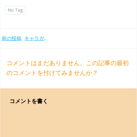
No Tag
Post
前の投稿
キャラガン第2稿によるブルックナーの交響曲第2番、ティーレマン×ウィーンフィルのライヴ録音(2019年)
navigation
コメントはまだありません。この記事の最初
のコメントを付けてみませんか？
コメントを書く