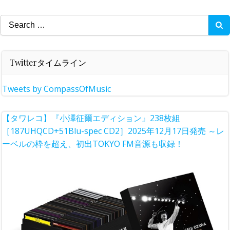
Search
for:
Twitterタイムライン
Tweets by CompassOfMusic
【タワレコ】『小澤征爾エディション』238枚組
［187UHQCD+51Blu-spec CD2］2025年12月17日発売 ～レ
ーベルの枠を超え、初出TOKYO FM音源も収録！