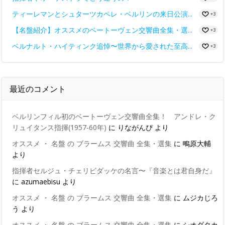
ティーレマンとシュターツカペレ・ベルリンの来日公演...
+3
【名盤紹介】オススメのベートーヴェン交響曲全集・選...
+3
ベルナルト・ハイティンク追悼〜世界から愛された至高...
+3
最近のコメント
ベルリンフィル初のベートーヴェン交響曲全集！ アンドレ・ク
リュイタンス指揮(1957-60年)
に
りながんぴ
より
オススメ ・ 名盤 の ブラームス 交響曲 全集・選集
に
鴫原大輔
より
指揮者セルジュ・チェリビダッケの名言〜『音楽とは君自身だ』
に
azumaebisu
より
オススメ ・ 名盤 の ブラームス 交響曲 全集・選集
に
ムジカじろ
う
より
オススメ ・ 名盤 の ブラームス 交響曲 全集・選集
に
シオダタカ