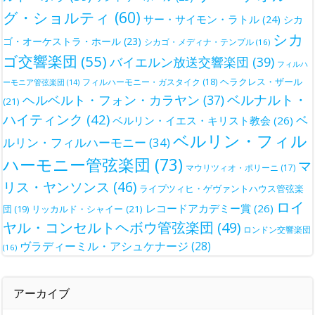
グ・ショルティ
(60)
サー・サイモン・ラトル
(24)
シカ
シカ
ゴ・オーケストラ・ホール
(23)
シカゴ・メディナ・テンプル
(16)
ゴ交響楽団
(55)
バイエルン放送交響楽団
(39)
フィルハ
ヘラクレス・ザール
フィルハーモニー・ガスタイク
(18)
ーモニア管弦楽団
(14)
ベルナルト・
ヘルベルト・フォン・カラヤン
(37)
(21)
ハイティンク
(42)
ベ
ベルリン・イエス・キリスト教会
(26)
ベルリン・フィル
ルリン・フィルハーモニー
(34)
ハーモニー管弦楽団
(73)
マ
マウリツィオ・ポリーニ
(17)
リス・ヤンソンス
(46)
ライプツィヒ・ゲヴァントハウス管弦楽
ロイ
レコードアカデミー賞
(26)
団
(19)
リッカルド・シャイー
(21)
ヤル・コンセルトヘボウ管弦楽団
(49)
ロンドン交響楽団
ヴラディーミル・アシュケナージ
(28)
(16)
アーカイブ