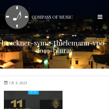
コ
ン
テ
COMPASS OF MUSIC
ン
ツ
へ
ス
bruckner-sym2-thielemann-vpo-
キ
2019-bluray
ッ
プ
1月 3, 2023