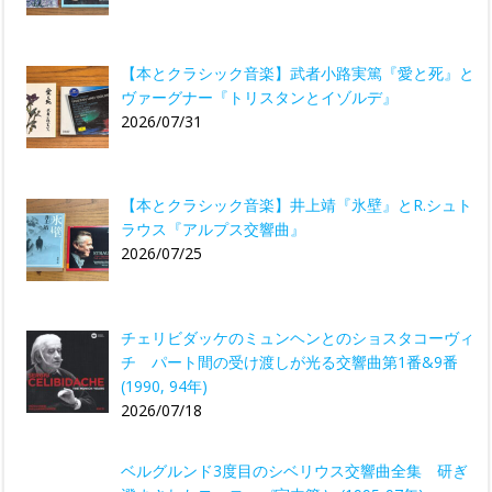
【本とクラシック音楽】武者小路実篤『愛と死』と
ヴァーグナー『トリスタンとイゾルデ』
2026/07/31
【本とクラシック音楽】井上靖『氷壁』とR.シュト
ラウス『アルプス交響曲』
2026/07/25
チェリビダッケのミュンヘンとのショスタコーヴィ
チ パート間の受け渡しが光る交響曲第1番&9番
(1990, 94年)
2026/07/18
ベルグルンド3度目のシベリウス交響曲全集 研ぎ