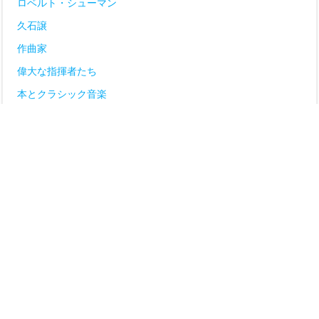
ロベルト・シューマン
久石譲
作曲家
偉大な指揮者たち
本とクラシック音楽
演奏会の感想
特集
雑感
© 2026 Compass of Music.