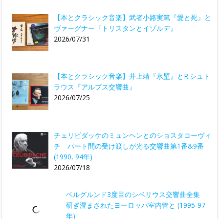
【本とクラシック音楽】武者小路実篤『愛と死』と
ヴァーグナー『トリスタンとイゾルデ』
2026/07/31
【本とクラシック音楽】井上靖『氷壁』とR.シュト
ラウス『アルプス交響曲』
2026/07/25
チェリビダッケのミュンヘンとのショスタコーヴィ
チ パート間の受け渡しが光る交響曲第1番&9番
(1990, 94年)
2026/07/18
ベルグルンド3度目のシベリウス交響曲全集
研ぎ澄まされたヨーロッパ室内管と (1995-97
年)