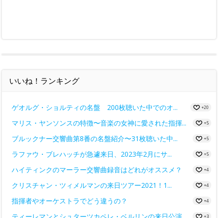
いいね！ランキング
ゲオルグ・ショルティの名盤 200枚聴いた中でのオ...
+20
マリス・ヤンソンスの特徴〜音楽の女神に愛された指揮...
+5
ブルックナー交響曲第8番の名盤紹介〜31枚聴いた中...
+5
ラファウ・ブレハッチが急遽来日、2023年2月にサ...
+5
ハイティンクのマーラー交響曲録音はどれがオススメ？
+4
クリスチャン・ツィメルマンの来日ツアー2021！1...
+4
指揮者やオーケストラでどう違うの？
+4
ティーレマンとシュターツカペレ・ベルリンの来日公演...
+3