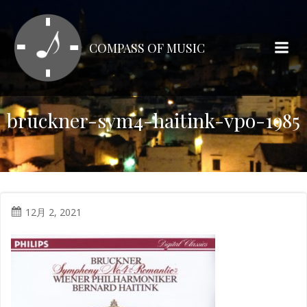
コ
ン
テ
COMPASS OF MUSIC
ン
ツ
へ
ス
bruckner-sym4-haitink-vpo-1985
キ
ッ
プ
12月 2, 2021