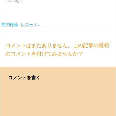
No Tag
Post
前の投稿
レコードアカデミー賞＆蘭エジソン賞受賞！ハイティンクとウィーンフィルのブルックナー交響曲第8番(1995年)
navigation
コメントはまだありません。この記事の最初
のコメントを付けてみませんか？
コメントを書く