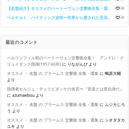
【名盤紹介】オススメのベートーヴェン交響曲全集・選...
+3
ベルナルト・ハイティンク追悼〜世界から愛された至高...
+3
最近のコメント
ベルリンフィル初のベートーヴェン交響曲全集！ アンドレ・ク
リュイタンス指揮(1957-60年)
に
りながんぴ
より
オススメ ・ 名盤 の ブラームス 交響曲 全集・選集
に
鴫原大輔
より
指揮者セルジュ・チェリビダッケの名言〜『音楽とは君自身だ』
に
azumaebisu
より
オススメ ・ 名盤 の ブラームス 交響曲 全集・選集
に
ムジカじろ
う
より
オススメ ・ 名盤 の ブラームス 交響曲 全集・選集
に
シオダタカ
ユキ
より