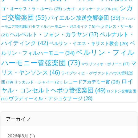
シカ
ゴ・オーケストラ・ホール
(23)
シカゴ・メディナ・テンプル
(16)
ゴ交響楽団
(55)
バイエルン放送交響楽団
(39)
フィルハ
ヘラクレス・ザール
フィルハーモニー・ガスタイク
(18)
ーモニア管弦楽団
(14)
ベルナルト・
ヘルベルト・フォン・カラヤン
(37)
(21)
ハイティンク
(42)
ベ
ベルリン・イエス・キリスト教会
(26)
ベルリン・フィル
ルリン・フィルハーモニー
(34)
ハーモニー管弦楽団
(73)
マ
マウリツィオ・ポリーニ
(17)
リス・ヤンソンス
(46)
ライプツィヒ・ゲヴァントハウス管弦楽
ロイ
レコードアカデミー賞
(26)
団
(19)
リッカルド・シャイー
(21)
ヤル・コンセルトヘボウ管弦楽団
(49)
ロンドン交響楽団
ヴラディーミル・アシュケナージ
(28)
(16)
アーカイブ
2026年8月
(1)