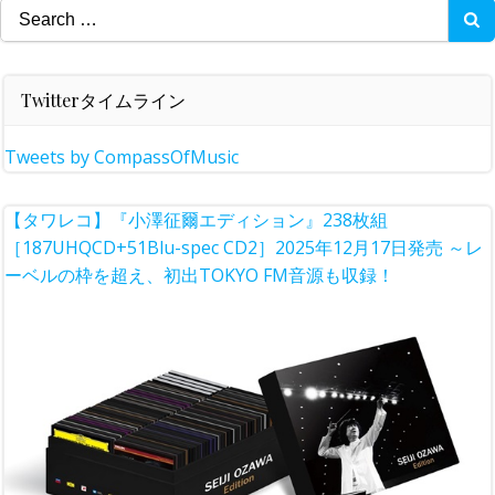
Search
for:
Twitterタイムライン
Tweets by CompassOfMusic
【タワレコ】『小澤征爾エディション』238枚組
［187UHQCD+51Blu-spec CD2］2025年12月17日発売 ～レ
ーベルの枠を超え、初出TOKYO FM音源も収録！