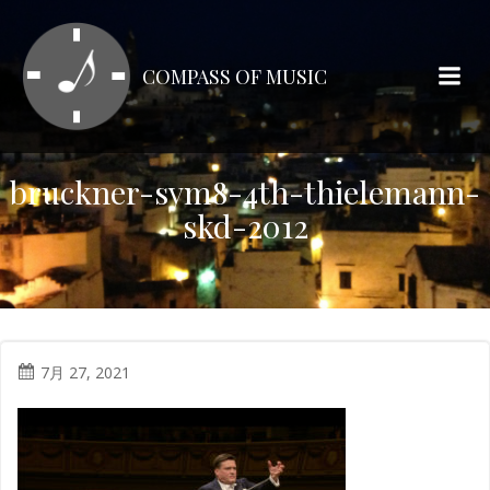
コ
ン
テ
COMPASS OF MUSIC
ン
ツ
へ
ス
bruckner-sym8-4th-thielemann-
キ
skd-2012
ッ
プ
7月 27, 2021