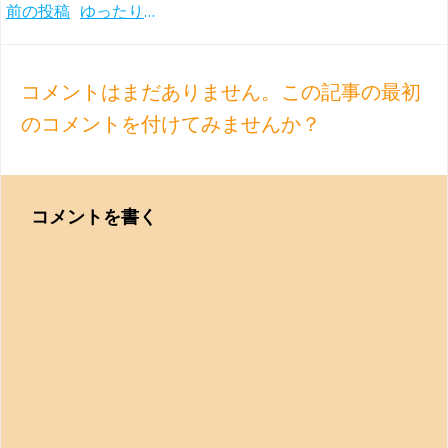
Post
前の投稿
ゆったりと骨太の演奏 ティーレマンとシュターツカペレ・ドレスデンのブルックナー交響曲全集(2012-2019年)
navigation
コメントはまだありません。この記事の最初
のコメントを付けてみませんか？
コメントを書く