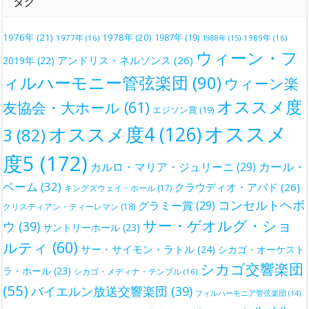
タグ
1976年
(21)
1978年
(20)
1987年
(19)
1977年
(16)
1988年
(15)
1989年
(16)
ウィーン・フ
アンドリス・ネルソンス
(26)
2019年
(22)
ィルハーモニー管弦楽団
(90)
ウィーン楽
オススメ度
友協会・大ホール
(61)
エジソン賞
(19)
オススメ
オススメ度4
(126)
3
(82)
度5
(172)
カール・
カルロ・マリア・ジュリーニ
(29)
ベーム
(32)
クラウディオ・アバド
(26)
キングズウェイ・ホール
(17)
コンセルトヘボ
グラミー賞
(29)
クリスティアン・ティーレマン
(18)
サー・ゲオルグ・ショ
ウ
(39)
サントリーホール
(23)
ルティ
(60)
サー・サイモン・ラトル
(24)
シカゴ・オーケスト
シカゴ交響楽団
ラ・ホール
(23)
シカゴ・メディナ・テンプル
(16)
(55)
バイエルン放送交響楽団
(39)
フィルハーモニア管弦楽団
(14)