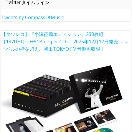
Twitterタイムライン
Tweets by CompassOfMusic
【タワレコ】『小澤征爾エディション』238枚組
［187UHQCD+51Blu-spec CD2］2025年12月17日発売 ～レ
ーベルの枠を超え、初出TOKYO FM音源も収録！