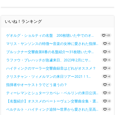
いいね！ランキング
ゲオルグ・ショルティの名盤 200枚聴いた中でのオ...
+20
マリス・ヤンソンスの特徴〜音楽の女神に愛された指揮...
+5
ブルックナー交響曲第8番の名盤紹介〜31枚聴いた中...
+5
ラファウ・ブレハッチが急遽来日、2023年2月にサ...
+5
ハイティンクのマーラー交響曲録音はどれがオススメ？
+4
クリスチャン・ツィメルマンの来日ツアー2021！1...
+4
指揮者やオーケストラでどう違うの？
+4
ティーレマンとシュターツカペレ・ベルリンの来日公演...
+3
【名盤紹介】オススメのベートーヴェン交響曲全集・選...
+3
ベルナルト・ハイティンク追悼〜世界から愛された至高...
+3