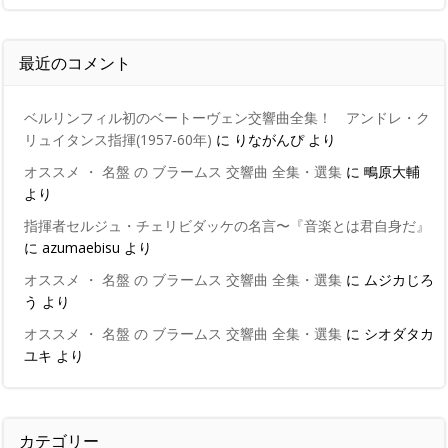
最近のコメント
ベルリンフィル初のベートーヴェン交響曲全集！ アンドレ・ク
リュイタンス指揮(1957-60年)
に
りながんぴ
より
オススメ ・ 名盤 の ブラームス 交響曲 全集・選集
に
鴫原大輔
より
指揮者セルジュ・チェリビダッケの名言〜『音楽とは君自身だ』
に
azumaebisu
より
オススメ ・ 名盤 の ブラームス 交響曲 全集・選集
に
ムジカじろ
う
より
オススメ ・ 名盤 の ブラームス 交響曲 全集・選集
に
シオダタカ
ユキ
より
カテゴリー