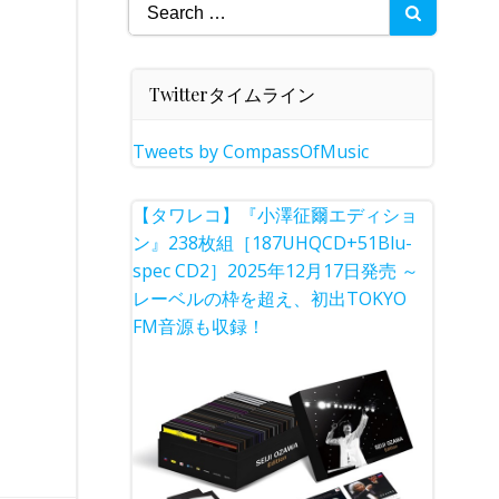
Search
for:
Twitterタイムライン
Tweets by CompassOfMusic
【タワレコ】『小澤征爾エディショ
ン』238枚組［187UHQCD+51Blu-
spec CD2］2025年12月17日発売 ～
レーベルの枠を超え、初出TOKYO
FM音源も収録！