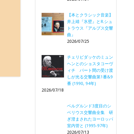
【本とクラシック音楽】
井上靖『氷壁』とR.シュ
トラウス『アルプス交響
曲』
2026/07/25
チェリビダッケのミュン
ヘンとのショスタコーヴ
ィチ パート間の受け渡
しが光る交響曲第1番&9
番 (1990, 94年)
2026/07/18
ベルグルンド3度目のシ
ベリウス交響曲全集 研
ぎ澄まされたヨーロッパ
室内管と (1995-97年)
2026/07/13