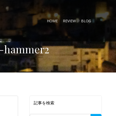
HOME
REVIEW
BLOG
e-hammer2
記事を検索