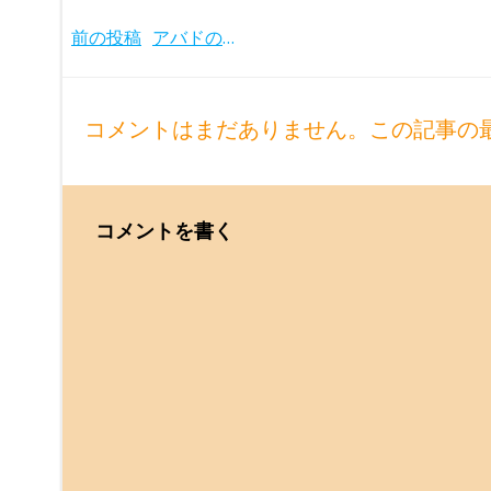
Post
前の投稿
アバドの境地 ルツェルン祝祭管とのマーラー交響曲集(2003-10年)
navigation
コメントはまだありません。この記事の
コメントを書く