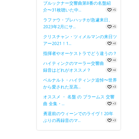
ブルックナー交響曲第8番の名盤紹
介〜31枚聴いた中...
+5
ラファウ・ブレハッチが急遽来日、
2023年2月にサ...
+5
クリスチャン・ツィメルマンの来日ツ
アー2021！1...
+4
指揮者やオーケストラでどう違うの？
+4
ハイティンクのマーラー交響曲
録音はどれがオススメ？
+4
ベルナルト・ハイティンク追悼〜世界
から愛された至高...
+3
オススメ ・ 名盤 の ブラームス 交響
曲 全集・...
+3
勇退前のウィーンでのライヴ！20年
ぶりの再録音のマ...
+3