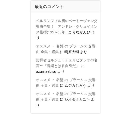
最近のコメント
ベルリンフィル初のベートーヴェン交
響曲全集！ アンドレ・クリュイタン
ス指揮(1957-60年)
に
りながんぴ
よ
り
オススメ ・ 名盤 の ブラームス 交響
曲 全集・選集
に
鴫原大輔
より
指揮者セルジュ・チェリビダッケの名
言〜『音楽とは君自身だ』
に
azumaebisu
より
オススメ ・ 名盤 の ブラームス 交響
曲 全集・選集
に
ムジカじろう
より
オススメ ・ 名盤 の ブラームス 交響
曲 全集・選集
に
シオダタカユキ
よ
り