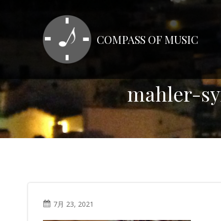
コ
ン
テ
COMPASS OF MUSIC
ン
ツ
へ
ス
mahler-s
キ
ッ
プ
7月 23, 2021