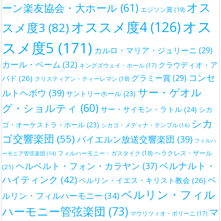
オス
ーン楽友協会・大ホール
(61)
エジソン賞
(19)
オス
オススメ度4
(126)
スメ度3
(82)
スメ度5
(171)
カルロ・マリア・ジュリーニ
(29)
カール・ベーム
(32)
クラウディオ・ア
キングズウェイ・ホール
(17)
コンセ
グラミー賞
(29)
バド
(26)
クリスティアン・ティーレマン
(18)
サー・ゲオル
ルトヘボウ
(39)
サントリーホール
(23)
グ・ショルティ
(60)
サー・サイモン・ラトル
(24)
シカ
シカ
ゴ・オーケストラ・ホール
(23)
シカゴ・メディナ・テンプル
(16)
ゴ交響楽団
(55)
バイエルン放送交響楽団
(39)
フィルハ
ヘラクレス・ザール
フィルハーモニー・ガスタイク
(18)
ーモニア管弦楽団
(14)
ベルナルト・
ヘルベルト・フォン・カラヤン
(37)
(21)
ハイティンク
(42)
ベ
ベルリン・イエス・キリスト教会
(26)
ベルリン・フィル
ルリン・フィルハーモニー
(34)
ハーモニー管弦楽団
(73)
マ
マウリツィオ・ポリーニ
(17)