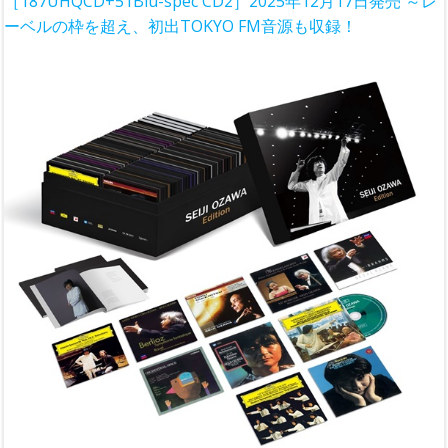
［187UHQCD+51Blu-spec CD2］2025年12月17日発売 ～レ
ーベルの枠を超え、初出TOKYO FM音源も収録！