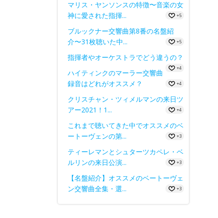
マリス・ヤンソンスの特徴〜音楽の女
神に愛された指揮...
+5
ブルックナー交響曲第8番の名盤紹
介〜31枚聴いた中...
+5
指揮者やオーケストラでどう違うの？
+4
ハイティンクのマーラー交響曲
録音はどれがオススメ？
+4
クリスチャン・ツィメルマンの来日ツ
アー2021！1...
+4
これまで聴いてきた中でオススメのベ
ートーヴェンの第...
+3
ティーレマンとシュターツカペレ・ベ
ルリンの来日公演...
+3
【名盤紹介】オススメのベートーヴェ
ン交響曲全集・選...
+3