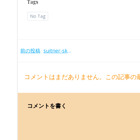
Tags
No Tag
Post
前の投稿
suitner-skb-bruckner-sym8-1986
navigation
コメントはまだありません。この記事の
コメントを書く