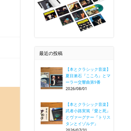
最近の投稿
【本とクラシック音楽】
夏目漱石『こころ』とマ
ーラー交響曲第9番
2026/08/01
【本とクラシック音楽】
武者小路実篤『愛と死』
とヴァーグナー『トリス
タンとイゾルデ』
2026/07/31