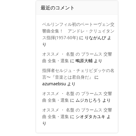
最近のコメント
ベルリンフィル初のベートーヴェン交
響曲全集！ アンドレ・クリュイタン
ス指揮(1957-60年)
に
りながんぴ
よ
り
オススメ ・ 名盤 の ブラームス 交響
曲 全集・選集
に
鴫原大輔
より
指揮者セルジュ・チェリビダッケの名
言〜『音楽とは君自身だ』
に
azumaebisu
より
オススメ ・ 名盤 の ブラームス 交響
曲 全集・選集
に
ムジカじろう
より
オススメ ・ 名盤 の ブラームス 交響
曲 全集・選集
に
シオダタカユキ
よ
り