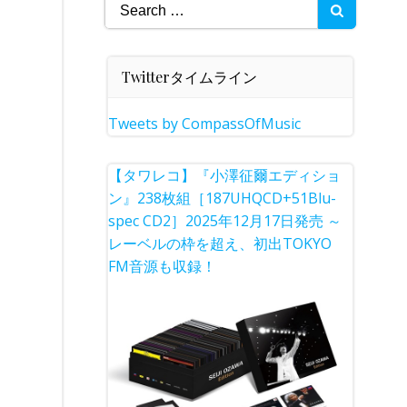
Search
for:
Twitterタイムライン
Tweets by CompassOfMusic
【タワレコ】『小澤征爾エディショ
ン』238枚組［187UHQCD+51Blu-
spec CD2］2025年12月17日発売 ～
レーベルの枠を超え、初出TOKYO
FM音源も収録！