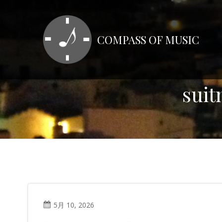
コ
ン
テ
COMPASS OF MUSIC
ン
ツ
へ
ス
sui
キ
ッ
プ
5月 10, 2026