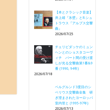
【本とクラシック音楽】
井上靖『氷壁』とR.シュ
トラウス『アルプス交響
曲』
2026/07/25
チェリビダッケのミュン
ヘンとのショスタコーヴ
ィチ パート間の受け渡
しが光る交響曲第1番&9
番 (1990, 94年)
2026/07/18
ベルグルンド3度目のシ
ベリウス交響曲全集 研
ぎ澄まされたヨーロッパ
室内管と (1995-97年)
2026/07/13