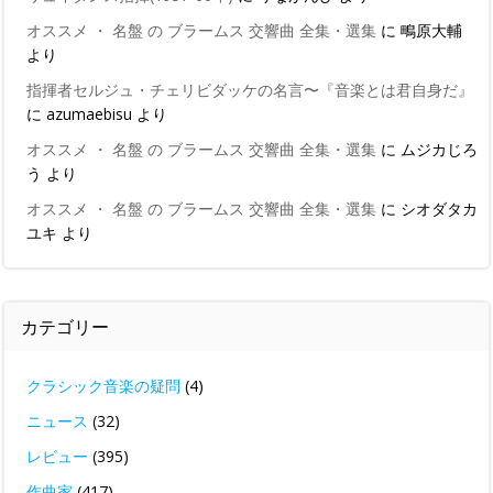
オススメ ・ 名盤 の ブラームス 交響曲 全集・選集
に
鴫原大輔
より
指揮者セルジュ・チェリビダッケの名言〜『音楽とは君自身だ』
に
azumaebisu
より
オススメ ・ 名盤 の ブラームス 交響曲 全集・選集
に
ムジカじろ
う
より
オススメ ・ 名盤 の ブラームス 交響曲 全集・選集
に
シオダタカ
ユキ
より
カテゴリー
クラシック音楽の疑問
(4)
ニュース
(32)
レビュー
(395)
作曲家
(417)