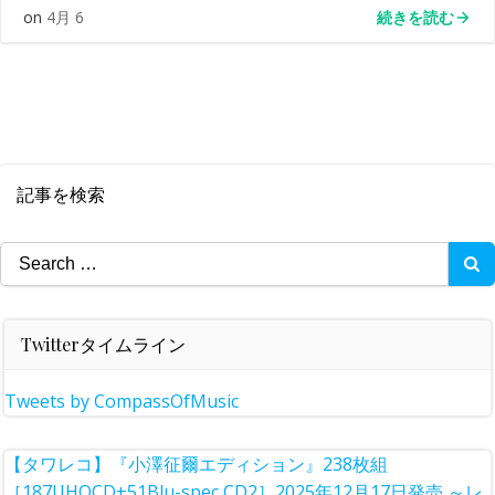
続きを読む
on
4月 6
記事を検索
Search
for:
Twitterタイムライン
Tweets by CompassOfMusic
【タワレコ】『小澤征爾エディション』238枚組
［187UHQCD+51Blu-spec CD2］2025年12月17日発売 ～レ