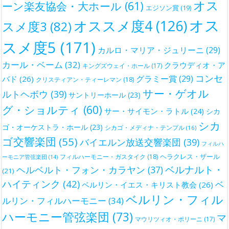
オス
ーン楽友協会・大ホール
(61)
エジソン賞
(19)
オス
オススメ度4
(126)
スメ度3
(82)
スメ度5
(171)
カルロ・マリア・ジュリーニ
(29)
カール・ベーム
(32)
クラウディオ・ア
キングズウェイ・ホール
(17)
コンセ
グラミー賞
(29)
バド
(26)
クリスティアン・ティーレマン
(18)
サー・ゲオル
ルトヘボウ
(39)
サントリーホール
(23)
グ・ショルティ
(60)
サー・サイモン・ラトル
(24)
シカ
シカ
ゴ・オーケストラ・ホール
(23)
シカゴ・メディナ・テンプル
(16)
ゴ交響楽団
(55)
バイエルン放送交響楽団
(39)
フィルハ
ヘラクレス・ザール
フィルハーモニー・ガスタイク
(18)
ーモニア管弦楽団
(14)
ベルナルト・
ヘルベルト・フォン・カラヤン
(37)
(21)
ハイティンク
(42)
ベ
ベルリン・イエス・キリスト教会
(26)
ベルリン・フィル
ルリン・フィルハーモニー
(34)
ハーモニー管弦楽団
(73)
マ
マウリツィオ・ポリーニ
(17)