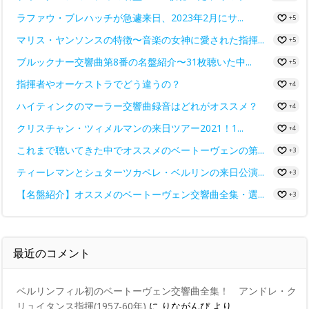
ラファウ・ブレハッチが急遽来日、2023年2月にサ...
+5
マリス・ヤンソンスの特徴〜音楽の女神に愛された指揮...
+5
ブルックナー交響曲第8番の名盤紹介〜31枚聴いた中...
+5
指揮者やオーケストラでどう違うの？
+4
ハイティンクのマーラー交響曲録音はどれがオススメ？
+4
クリスチャン・ツィメルマンの来日ツアー2021！1...
+4
これまで聴いてきた中でオススメのベートーヴェンの第...
+3
ティーレマンとシュターツカペレ・ベルリンの来日公演...
+3
【名盤紹介】オススメのベートーヴェン交響曲全集・選...
+3
最近のコメント
ベルリンフィル初のベートーヴェン交響曲全集！ アンドレ・ク
リュイタンス指揮(1957-60年)
に
りながんぴ
より