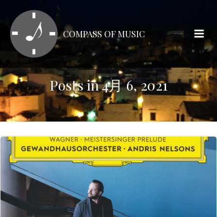
コ
ン
テ
COMPASS OF MUSIC
ン
ツ
へ
ス
Posts in 4月 6, 2021
キ
ッ
プ