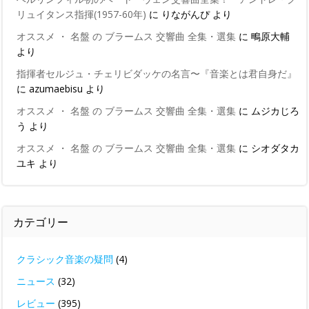
リュイタンス指揮(1957-60年)
に
りながんぴ
より
オススメ ・ 名盤 の ブラームス 交響曲 全集・選集
に
鴫原大輔
より
指揮者セルジュ・チェリビダッケの名言〜『音楽とは君自身だ』
に
azumaebisu
より
オススメ ・ 名盤 の ブラームス 交響曲 全集・選集
に
ムジカじろ
う
より
オススメ ・ 名盤 の ブラームス 交響曲 全集・選集
に
シオダタカ
ユキ
より
カテゴリー
クラシック音楽の疑問
(4)
ニュース
(32)
レビュー
(395)