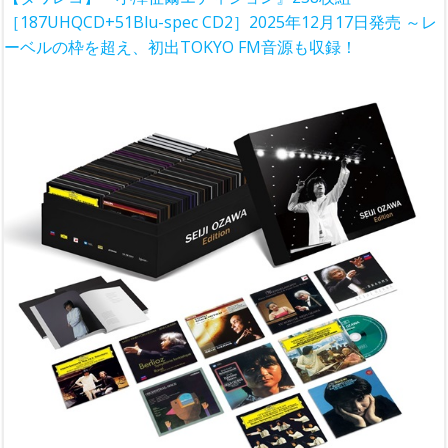
［187UHQCD+51Blu-spec CD2］2025年12月17日発売 ～レ
ーベルの枠を超え、初出TOKYO FM音源も収録！