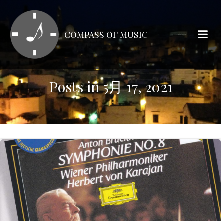
コ
ン
テ
COMPASS OF MUSIC
ン
ツ
へ
ス
Posts in 5月 17, 2021
キ
ッ
プ