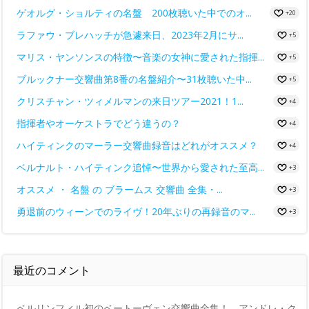
ゲオルグ・ショルティの名盤 200枚聴いた中でのオ...
+20
ラファウ・ブレハッチが急遽来日、2023年2月にサ...
+5
マリス・ヤンソンスの特徴〜音楽の女神に愛された指揮...
+5
ブルックナー交響曲第8番の名盤紹介〜31枚聴いた中...
+5
クリスチャン・ツィメルマンの来日ツアー2021！1...
+4
指揮者やオーケストラでどう違うの？
+4
ハイティンクのマーラー交響曲録音はどれがオススメ？
+4
ベルナルト・ハイティンク追悼〜世界から愛された至高...
+3
オススメ ・ 名盤 の ブラームス 交響曲 全集・...
+3
勇退前のウィーンでのライヴ！20年ぶりの再録音のマ...
+3
最近のコメント
ベルリンフィル初のベートーヴェン交響曲全集！ アンドレ・ク