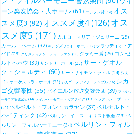
ン・フィルハーモニー管弦楽団
(90)
ウィ
オス
ーン楽友協会・大ホール
(61)
エジソン賞
(19)
オス
オススメ度4
(126)
スメ度3
(82)
スメ度5
(171)
カルロ・マリア・ジュリーニ
(29)
カール・ベーム
(32)
クラウディオ・ア
キングズウェイ・ホール
(17)
コンセ
グラミー賞
(29)
バド
(26)
クリスティアン・ティーレマン
(18)
サー・ゲオル
ルトヘボウ
(39)
サントリーホール
(23)
グ・ショルティ
(60)
サー・サイモン・ラトル
(24)
シカ
シカ
ゴ・オーケストラ・ホール
(23)
シカゴ・メディナ・テンプル
(16)
ゴ交響楽団
(55)
バイエルン放送交響楽団
(39)
フィルハ
ヘラクレス・ザール
フィルハーモニー・ガスタイク
(18)
ーモニア管弦楽団
(14)
ベルナルト・
ヘルベルト・フォン・カラヤン
(37)
(21)
ハイティンク
(42)
ベ
ベルリン・イエス・キリスト教会
(26)
ベルリン・フィル
ルリン・フィルハーモニー
(34)