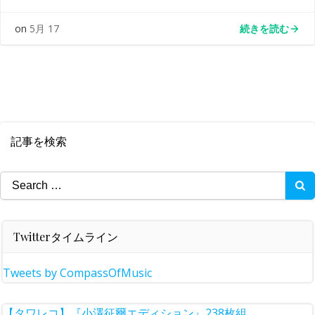
続きを読む
on
5月 17
記事を検索
Search
for:
Twitterタイムライン
Tweets by CompassOfMusic
【タワレコ】『小澤征爾エディション』238枚組