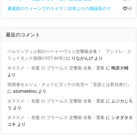
勇退前のウィーンでのライヴ！20年ぶりの再録音のマ...
+3
最近のコメント
ベルリンフィル初のベートーヴェン交響曲全集！ アンドレ・ク
リュイタンス指揮(1957-60年)
に
りながんぴ
より
オススメ ・ 名盤 の ブラームス 交響曲 全集・選集
に
鴫原大輔
より
指揮者セルジュ・チェリビダッケの名言〜『音楽とは君自身だ』
に
azumaebisu
より
オススメ ・ 名盤 の ブラームス 交響曲 全集・選集
に
ムジカじろ
う
より
オススメ ・ 名盤 の ブラームス 交響曲 全集・選集
に
シオダタカ
ユキ
より