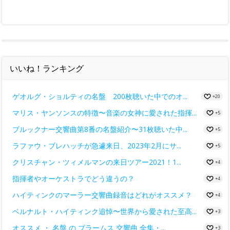
いいね！ランキング
ゲオルグ・ショルティの名盤 200枚聴いた中でのオ...
+20
マリス・ヤンソンスの特徴〜音楽の女神に愛された指揮...
+5
ブルックナー交響曲第8番の名盤紹介〜31枚聴いた中...
+5
ラファウ・ブレハッチが急遽来日、2023年2月にサ...
+5
クリスチャン・ツィメルマンの来日ツアー2021！1...
+4
指揮者やオーケストラでどう違うの？
+4
ハイティンクのマーラー交響曲録音はどれがオススメ？
+4
ベルナルト・ハイティンク追悼〜世界から愛された至高...
+3
オススメ ・ 名盤 の ブラームス 交響曲 全集・...
+3