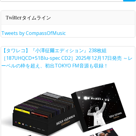
for:
Twitterタイムライン
Tweets by CompassOfMusic
【タワレコ】『小澤征爾エディション』238枚組
［187UHQCD+51Blu-spec CD2］2025年12月17日発売 ～レ
ーベルの枠を超え、初出TOKYO FM音源も収録！