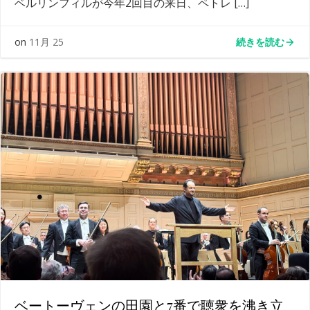
ベルリンフィルが今年2回目の来日、ペトレ […]
続きを読む
on
11月 25
ベートーヴェンの田園と7番で聴衆を沸き立