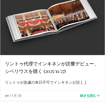
リントゥ代理でインキネンが読響デビュー、
シベリウスを聴く (2025/11/27)
リントゥが急遽の来日不可でインキネンが読 […]
続きを読む
on
11月 30