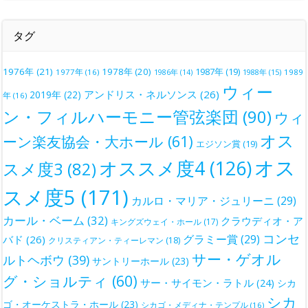
タグ
1976年
(21)
1978年
(20)
1987年
(19)
1977年
(16)
1988年
(15)
1989
1986年
(14)
ウィー
アンドリス・ネルソンス
(26)
2019年
(22)
年
(16)
ン・フィルハーモニー管弦楽団
(90)
ウィ
オス
ーン楽友協会・大ホール
(61)
エジソン賞
(19)
オス
オススメ度4
(126)
スメ度3
(82)
スメ度5
(171)
カルロ・マリア・ジュリーニ
(29)
カール・ベーム
(32)
クラウディオ・ア
キングズウェイ・ホール
(17)
コンセ
グラミー賞
(29)
バド
(26)
クリスティアン・ティーレマン
(18)
サー・ゲオル
ルトヘボウ
(39)
サントリーホール
(23)
グ・ショルティ
(60)
サー・サイモン・ラトル
(24)
シカ
シカ
ゴ・オーケストラ・ホール
(23)
シカゴ・メディナ・テンプル
(16)