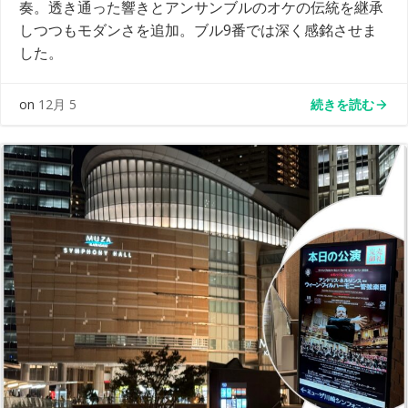
奏。透き通った響きとアンサンブルのオケの伝統を継承
しつつもモダンさを追加。ブル9番では深く感銘させま
した。
続きを読む
on
12月 5