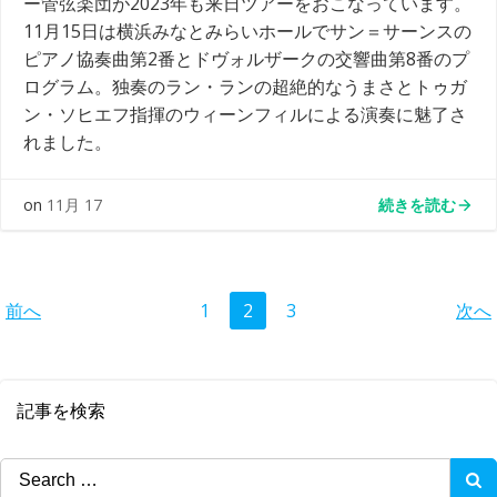
ー管弦楽団が2023年も来日ツアーをおこなっています。
11月15日は横浜みなとみらいホールでサン＝サーンスの
ピアノ協奏曲第2番とドヴォルザークの交響曲第8番のプ
ログラム。独奏のラン・ランの超絶的なうまさとトゥガ
ン・ソヒエフ指揮のウィーンフィルによる演奏に魅了さ
れました。
続きを読む
on
11月 17
Posts
Posts
Po
Page
Page
Page
前へ
1
2
3
次へ
navigation
navigation
na
記事を検索
Search