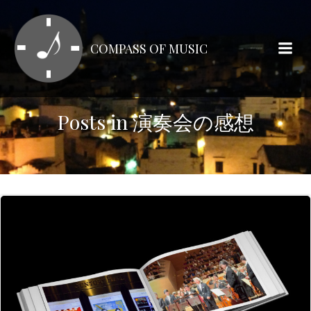
コ
ン
テ
COMPASS OF MUSIC
ン
ツ
へ
ス
Posts in 演奏会の感想
キ
ッ
プ