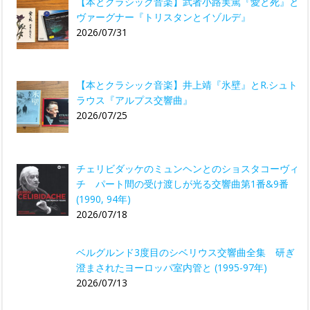
【本とクラシック音楽】武者小路実篤『愛と死』と
ヴァーグナー『トリスタンとイゾルデ』
2026/07/31
【本とクラシック音楽】井上靖『氷壁』とR.シュト
ラウス『アルプス交響曲』
2026/07/25
チェリビダッケのミュンヘンとのショスタコーヴィ
チ パート間の受け渡しが光る交響曲第1番&9番
(1990, 94年)
2026/07/18
ベルグルンド3度目のシベリウス交響曲全集 研ぎ
澄まされたヨーロッパ室内管と (1995-97年)
2026/07/13