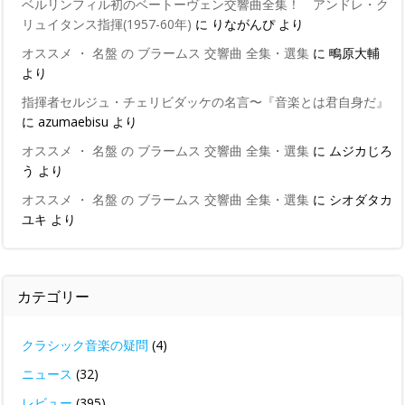
ベルリンフィル初のベートーヴェン交響曲全集！ アンドレ・ク
リュイタンス指揮(1957-60年)
に
りながんぴ
より
オススメ ・ 名盤 の ブラームス 交響曲 全集・選集
に
鴫原大輔
より
指揮者セルジュ・チェリビダッケの名言〜『音楽とは君自身だ』
に
azumaebisu
より
オススメ ・ 名盤 の ブラームス 交響曲 全集・選集
に
ムジカじろ
う
より
オススメ ・ 名盤 の ブラームス 交響曲 全集・選集
に
シオダタカ
ユキ
より
カテゴリー
クラシック音楽の疑問
(4)
ニュース
(32)
レビュー
(395)