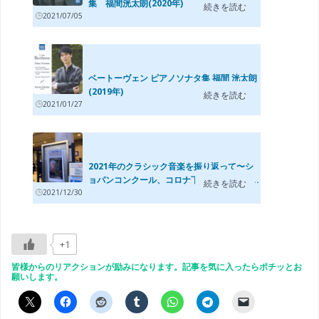
集 福間洸太朗(2020年)
続きを読む
2021/07/05
ベートーヴェン ピアノソナタ集 福間 洸太朗
(2019年)
続きを読む
2021/01/27
2021年のクラシック音楽を振り返って〜シ
ョパンコンクール、コロナ下での来日公演...
続きを読む
2021/12/30
+1
皆様からのリアクションが励みになります。記事を気に入ったらポチッとお
願いします。