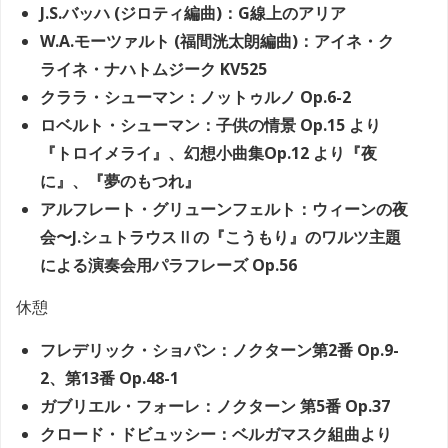
J.S.バッハ (ジロティ編曲)：G線上のアリア
W.A.モーツァルト (福間洸太朗編曲)：アイネ・ク
ライネ・ナハトムジーク KV525
クララ・シューマン：ノットゥルノ Op.6-2
ロベルト・シューマン：子供の情景 Op.15 より
『トロイメライ』、幻想小曲集Op.12 より『夜
に』、『夢のもつれ』
アルフレート・グリューンフェルト：ウィーンの夜
会〜J.シュトラウスⅡの『こうもり』のワルツ主題
による演奏会用パラフレーズ Op.56
休憩
フレデリック・ショパン：ノクターン第2番 Op.9-
2、第13番 Op.48-1
ガブリエル・フォーレ：ノクターン 第5番 Op.37
クロード・ドビュッシー：ベルガマスク組曲より