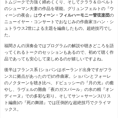
トムジークで力強く締めくくり、そしてクララ＆ロベルト
のシューマン夫妻の作品を堪能。グリュンフェルトの『ウ
ィーンの夜会』は
ウィーン・フィルハーモニー管弦楽団
の
ニューイヤー・コンサートでおなじみの作曲家ヨハン・シ
ュトラウス2世による主題を編曲したもの。超絶技巧でし
た。
福間さんの演奏会ではプログラムの解説や聴きどころを語
ってくれるトークのセッションもあるので、初めて聴く作
品であっても安心して楽しめるのが嬉しいですよね。
後半はフランス系 (ショパンはポーランド出身ですがフラ
ンスに拠点があったので)の作曲家。ショパンとフォーレ
のノクターンを聴き比べ、ドビュッシーの『月の光』の癒
やし、ラヴェルの難曲「夜のガスパール」の水の精『オン
ディーヌ』での多彩な彩り。そしてサン＝サーンス(リス
ト編曲)の『死の舞踏』では圧倒的な超絶技巧でクライマ
ックス。