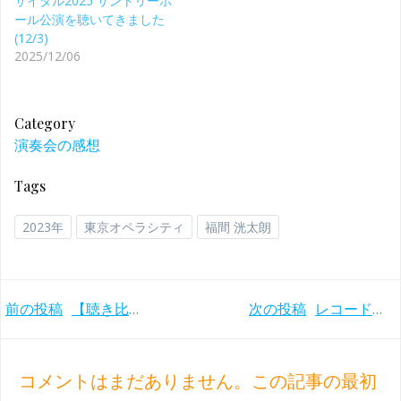
サイタル2025 サントリーホ
ール公演を聴いてきました
(12/3)
2025/12/06
Category
演奏会の感想
Tags
2023年
東京オペラシティ
福間 洸太朗
Post
Post
前の投稿
【聴き比べ】アシュケナージのベートーヴェンのピアノソナタ第8番『悲愴』の新旧録音の違いは？
次の投稿
レコードアカデミー賞受賞。アシュケナージ2回目のシューマンの交響的練習曲他(1984年)
navigation
navigation
コメントはまだありません。この記事の最初