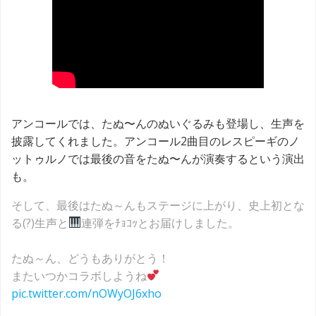
アンコールでは、たぬ〜んのぬいぐるみも登場し、生声を
披露してくれました。アンコール2曲目のレスピーギのノ
ットゥルノでは最後の音をたぬ〜んが演奏するという演出
も。
そして、最後はたぬ～んもステージに上がり、史上初とな
る(?)生声と
連弾をﾁｮｺｯとお届けしました。
たぬ～ん、どうもありがとう！
またいつかコラボしようね
pic.twitter.com/nOWyOJ6xho