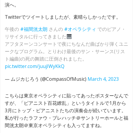
演へ。
Twitterでツイートしましたが、素晴らしかったです。
午後の
#福間洸太朗
さんの
#オペラシティ
でのピアノ・
リサイタルに行ってきました
アフタヌーンコンサートで夜にちなんだ曲ばかり弾くユニ
ークなプログラム。とりわけ最後のサン・サーンス(リス
ト編曲)の死の舞踏に圧倒されました。
pic.twitter.com/juujIWyKkQ
— ムジカじろう (@CompassOfMusic)
March 4, 2023
こちらは東京オペラシティに貼ってあったポスターなんで
すが、「ピアニスト百花繚乱」というタイトルで1月から
3月にトップ・ピアニストたちの演奏会が続いています。
私が行ったラファウ・ブレハッチ＠サントリーホールと福
間洸太朗＠東京オペラシティも入ってますね。