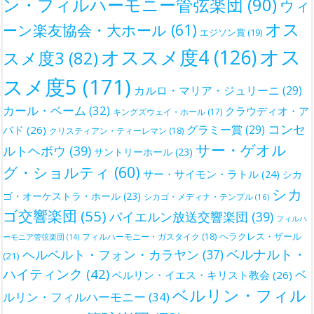
ン・フィルハーモニー管弦楽団
(90)
ウィ
オス
ーン楽友協会・大ホール
(61)
エジソン賞
(19)
オス
オススメ度4
(126)
スメ度3
(82)
スメ度5
(171)
カルロ・マリア・ジュリーニ
(29)
カール・ベーム
(32)
クラウディオ・ア
キングズウェイ・ホール
(17)
コンセ
グラミー賞
(29)
バド
(26)
クリスティアン・ティーレマン
(18)
サー・ゲオル
ルトヘボウ
(39)
サントリーホール
(23)
グ・ショルティ
(60)
サー・サイモン・ラトル
(24)
シカ
シカ
ゴ・オーケストラ・ホール
(23)
シカゴ・メディナ・テンプル
(16)
ゴ交響楽団
(55)
バイエルン放送交響楽団
(39)
フィルハ
ヘラクレス・ザール
フィルハーモニー・ガスタイク
(18)
ーモニア管弦楽団
(14)
ベルナルト・
ヘルベルト・フォン・カラヤン
(37)
(21)
ハイティンク
(42)
ベ
ベルリン・イエス・キリスト教会
(26)
ベルリン・フィル
ルリン・フィルハーモニー
(34)