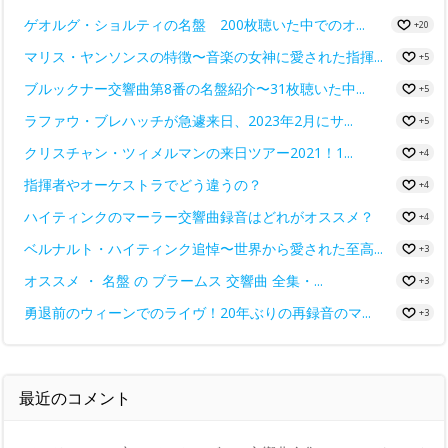
ゲオルグ・ショルティの名盤 200枚聴いた中でのオ...
+20
マリス・ヤンソンスの特徴〜音楽の女神に愛された指揮...
+5
ブルックナー交響曲第8番の名盤紹介〜31枚聴いた中...
+5
ラファウ・ブレハッチが急遽来日、2023年2月にサ...
+5
クリスチャン・ツィメルマンの来日ツアー2021！1...
+4
指揮者やオーケストラでどう違うの？
+4
ハイティンクのマーラー交響曲録音はどれがオススメ？
+4
ベルナルト・ハイティンク追悼〜世界から愛された至高...
+3
オススメ ・ 名盤 の ブラームス 交響曲 全集・...
+3
勇退前のウィーンでのライヴ！20年ぶりの再録音のマ...
+3
最近のコメント