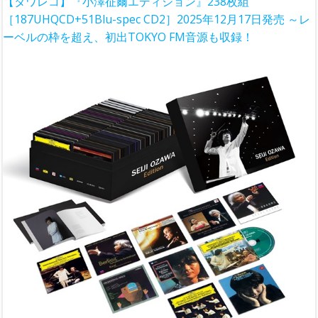
【タワレコ】『小澤征爾エディション』238枚組
［187UHQCD+51Blu-spec CD2］2025年12月17日発売 ～レ
ーベルの枠を超え、初出TOKYO FM音源も収録！