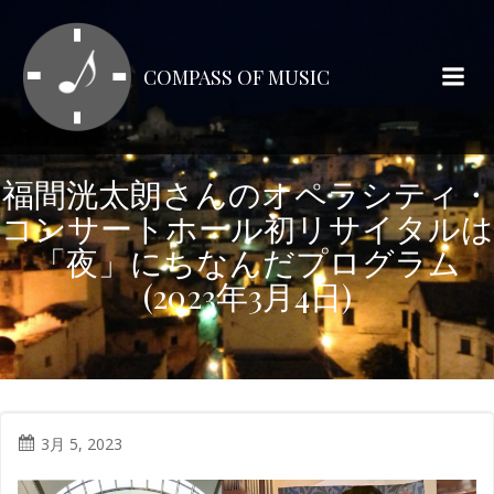
コ
ン
テ
COMPASS OF MUSIC
ン
ツ
へ
ス
福間洸太朗さんのオペラシティ・
キ
コンサートホール初リサイタルは
ッ
プ
「夜」にちなんだプログラム
(2023年3月4日)
3月 5, 2023