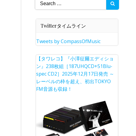
Search
for:
Twitterタイムライン
Tweets by CompassOfMusic
【タワレコ】『小澤征爾エディショ
ン』238枚組［187UHQCD+51Blu-
spec CD2］2025年12月17日発売 ～
レーベルの枠を超え、初出TOKYO
FM音源も収録！