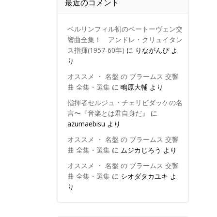
最近のコメント
ベルリンフィル初のベートーヴェン交
響曲全集！ アンドレ・クリュイタン
ス指揮(1957-60年)
に
りながんぴ
よ
り
オススメ ・ 名盤 の ブラームス 交響
曲 全集・選集
に
鴫原大輔
より
指揮者セルジュ・チェリビダッケの名
言〜『音楽とは君自身だ』
に
azumaebisu
より
オススメ ・ 名盤 の ブラームス 交響
曲 全集・選集
に
ムジカじろう
より
オススメ ・ 名盤 の ブラームス 交響
曲 全集・選集
に
シオダタカユキ
よ
り