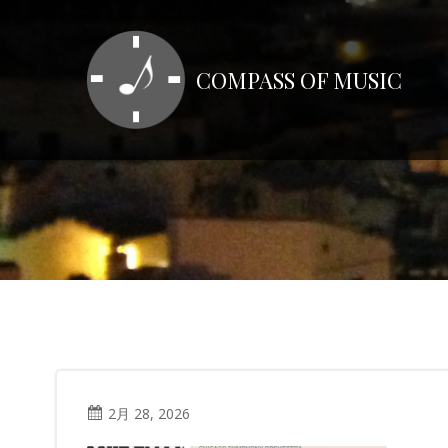
コ
ン
テ
COMPASS OF MUSIC
ン
ツ
へ
ス
キ
ッ
プ
2月 28, 2026