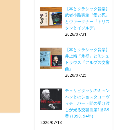
【本とクラシック音楽】
武者小路実篤『愛と死』
とヴァーグナー『トリス
タンとイゾルデ』
2026/07/31
【本とクラシック音楽】
井上靖『氷壁』とR.シュ
トラウス『アルプス交響
曲』
2026/07/25
チェリビダッケのミュン
ヘンとのショスタコーヴ
ィチ パート間の受け渡
しが光る交響曲第1番&9
番 (1990, 94年)
2026/07/18