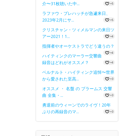
介〜31枚聴いた中...
+5
ラファウ・ブレハッチが急遽来日、
2023年2月にサ...
+5
クリスチャン・ツィメルマンの来日ツ
アー2021！1...
+4
指揮者やオーケストラでどう違うの？
+4
ハイティンクのマーラー交響曲
録音はどれがオススメ？
+4
ベルナルト・ハイティンク追悼〜世界
から愛された至高...
+3
オススメ ・ 名盤 の ブラームス 交響
曲 全集・...
+3
勇退前のウィーンでのライヴ！20年
ぶりの再録音のマ...
+3