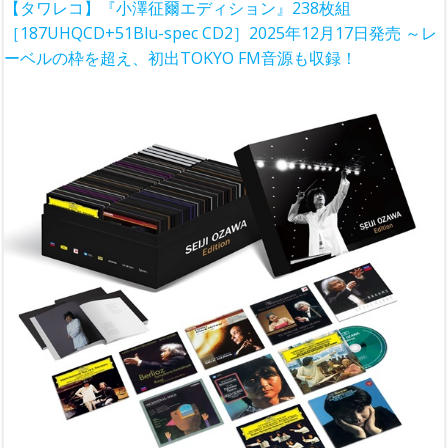
【タワレコ】『小澤征爾エディション』238枚組
［187UHQCD+51Blu-spec CD2］2025年12月17日発売 ～レ
ーベルの枠を超え、初出TOKYO FM音源も収録！