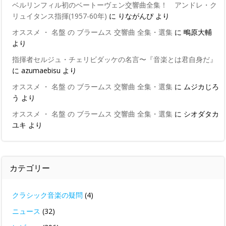
ベルリンフィル初のベートーヴェン交響曲全集！ アンドレ・ク
リュイタンス指揮(1957-60年)
に
りながんぴ
より
オススメ ・ 名盤 の ブラームス 交響曲 全集・選集
に
鴫原大輔
より
指揮者セルジュ・チェリビダッケの名言〜『音楽とは君自身だ』
に
azumaebisu
より
オススメ ・ 名盤 の ブラームス 交響曲 全集・選集
に
ムジカじろ
う
より
オススメ ・ 名盤 の ブラームス 交響曲 全集・選集
に
シオダタカ
ユキ
より
カテゴリー
クラシック音楽の疑問
(4)
ニュース
(32)