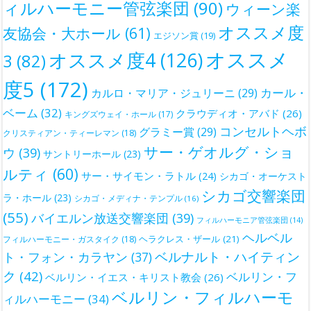
ィルハーモニー管弦楽団
(90)
ウィーン楽
オススメ度
友協会・大ホール
(61)
エジソン賞
(19)
オススメ
オススメ度4
(126)
3
(82)
度5
(172)
カール・
カルロ・マリア・ジュリーニ
(29)
ベーム
(32)
クラウディオ・アバド
(26)
キングズウェイ・ホール
(17)
コンセルトヘボ
グラミー賞
(29)
クリスティアン・ティーレマン
(18)
サー・ゲオルグ・ショ
ウ
(39)
サントリーホール
(23)
ルティ
(60)
サー・サイモン・ラトル
(24)
シカゴ・オーケスト
シカゴ交響楽団
ラ・ホール
(23)
シカゴ・メディナ・テンプル
(16)
(55)
バイエルン放送交響楽団
(39)
フィルハーモニア管弦楽団
(14)
ヘルベル
ヘラクレス・ザール
(21)
フィルハーモニー・ガスタイク
(18)
ベルナルト・ハイティン
ト・フォン・カラヤン
(37)
ク
(42)
ベルリン・フ
ベルリン・イエス・キリスト教会
(26)
ベルリン・フィルハーモ
ィルハーモニー
(34)