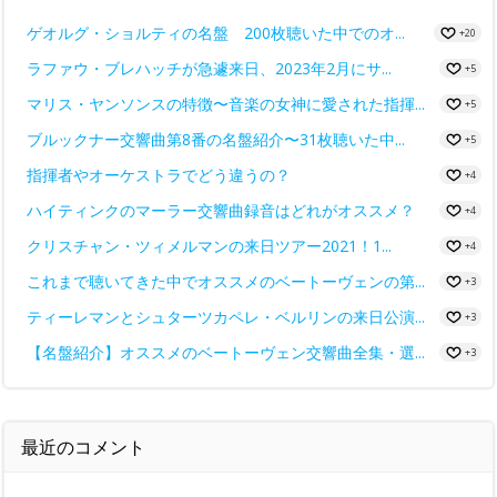
ゲオルグ・ショルティの名盤 200枚聴いた中でのオ...
+20
ラファウ・ブレハッチが急遽来日、2023年2月にサ...
+5
マリス・ヤンソンスの特徴〜音楽の女神に愛された指揮...
+5
ブルックナー交響曲第8番の名盤紹介〜31枚聴いた中...
+5
指揮者やオーケストラでどう違うの？
+4
ハイティンクのマーラー交響曲録音はどれがオススメ？
+4
クリスチャン・ツィメルマンの来日ツアー2021！1...
+4
これまで聴いてきた中でオススメのベートーヴェンの第...
+3
ティーレマンとシュターツカペレ・ベルリンの来日公演...
+3
【名盤紹介】オススメのベートーヴェン交響曲全集・選...
+3
最近のコメント