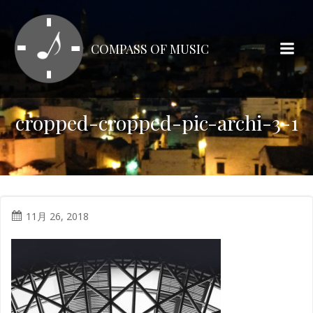
コ
ン
テ
COMPASS OF MUSIC
ン
ツ
へ
ス
cropped-cropped-pic-archi-3-1
キ
ッ
プ
11月 26, 2018