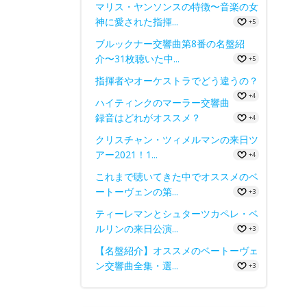
マリス・ヤンソンスの特徴〜音楽の女
神に愛された指揮...
+5
ブルックナー交響曲第8番の名盤紹
介〜31枚聴いた中...
+5
指揮者やオーケストラでどう違うの？
+4
ハイティンクのマーラー交響曲
録音はどれがオススメ？
+4
クリスチャン・ツィメルマンの来日ツ
アー2021！1...
+4
これまで聴いてきた中でオススメのベ
ートーヴェンの第...
+3
ティーレマンとシュターツカペレ・ベ
ルリンの来日公演...
+3
【名盤紹介】オススメのベートーヴェ
ン交響曲全集・選...
+3