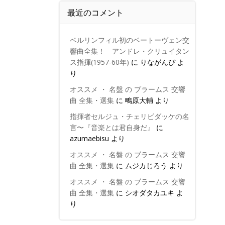
最近のコメント
ベルリンフィル初のベートーヴェン交
響曲全集！ アンドレ・クリュイタン
ス指揮(1957-60年)
に
りながんぴ
よ
り
オススメ ・ 名盤 の ブラームス 交響
曲 全集・選集
に
鴫原大輔
より
指揮者セルジュ・チェリビダッケの名
言〜『音楽とは君自身だ』
に
azumaebisu
より
オススメ ・ 名盤 の ブラームス 交響
曲 全集・選集
に
ムジカじろう
より
オススメ ・ 名盤 の ブラームス 交響
曲 全集・選集
に
シオダタカユキ
よ
り