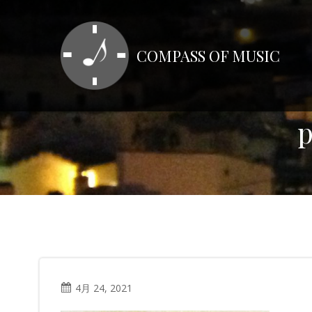
コ
ン
テ
COMPASS OF MUSIC
ン
ツ
へ
ス
p
キ
ッ
プ
4月 24, 2021