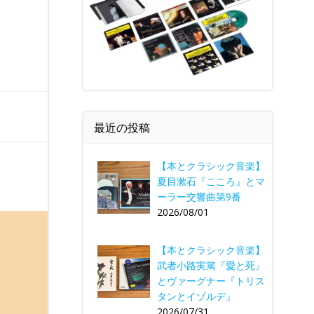
最近の投稿
【本とクラシック音楽】
夏目漱石『こころ』とマ
ーラー交響曲第9番
2026/08/01
【本とクラシック音楽】
武者小路実篤『愛と死』
とヴァーグナー『トリス
タンとイゾルデ』
2026/07/31