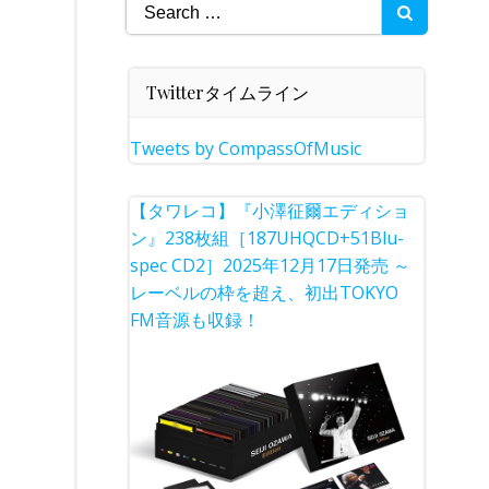
Search
for:
Twitterタイムライン
Tweets by CompassOfMusic
【タワレコ】『小澤征爾エディショ
ン』238枚組［187UHQCD+51Blu-
spec CD2］2025年12月17日発売 ～
レーベルの枠を超え、初出TOKYO
FM音源も収録！