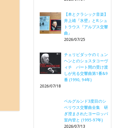
【本とクラシック音楽】
井上靖『氷壁』とR.シュ
トラウス『アルプス交響
曲』
2026/07/25
チェリビダッケのミュン
ヘンとのショスタコーヴ
ィチ パート間の受け渡
しが光る交響曲第1番&9
番 (1990, 94年)
2026/07/18
ベルグルンド3度目のシ
ベリウス交響曲全集 研
ぎ澄まされたヨーロッパ
室内管と (1995-97年)
2026/07/13