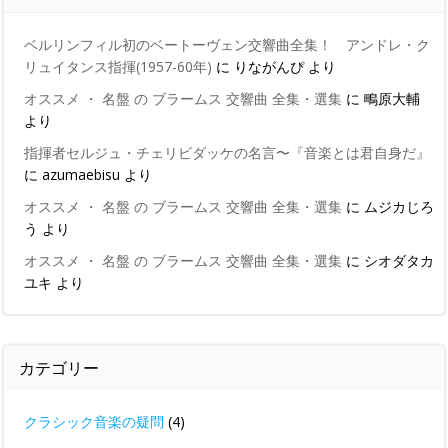
ベルリンフィル初のベートーヴェン交響曲全集！ アンドレ・ク
リュイタンス指揮(1957-60年)
に
りながんぴ
より
オススメ ・ 名盤 の ブラームス 交響曲 全集・選集
に
鴫原大輔
より
指揮者セルジュ・チェリビダッケの名言〜『音楽とは君自身だ』
に
azumaebisu
より
オススメ ・ 名盤 の ブラームス 交響曲 全集・選集
に
ムジカじろ
う
より
オススメ ・ 名盤 の ブラームス 交響曲 全集・選集
に
シオダタカ
ユキ
より
カテゴリー
クラシック音楽の疑問
(4)