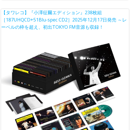
【タワレコ】『小澤征爾エディション』238枚組
［187UHQCD+51Blu-spec CD2］2025年12月17日発売 ～レ
ーベルの枠を超え、初出TOKYO FM音源も収録！