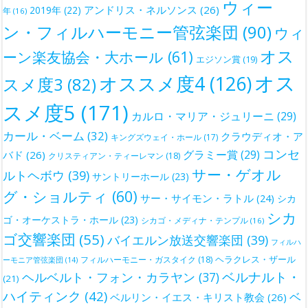
ウィー
アンドリス・ネルソンス
(26)
2019年
(22)
年
(16)
ン・フィルハーモニー管弦楽団
(90)
ウィ
オス
ーン楽友協会・大ホール
(61)
エジソン賞
(19)
オス
オススメ度4
(126)
スメ度3
(82)
スメ度5
(171)
カルロ・マリア・ジュリーニ
(29)
カール・ベーム
(32)
クラウディオ・ア
キングズウェイ・ホール
(17)
コンセ
グラミー賞
(29)
バド
(26)
クリスティアン・ティーレマン
(18)
サー・ゲオル
ルトヘボウ
(39)
サントリーホール
(23)
グ・ショルティ
(60)
サー・サイモン・ラトル
(24)
シカ
シカ
ゴ・オーケストラ・ホール
(23)
シカゴ・メディナ・テンプル
(16)
ゴ交響楽団
(55)
バイエルン放送交響楽団
(39)
フィルハ
ヘラクレス・ザール
フィルハーモニー・ガスタイク
(18)
ーモニア管弦楽団
(14)
ベルナルト・
ヘルベルト・フォン・カラヤン
(37)
(21)
ハイティンク
(42)
ベ
ベルリン・イエス・キリスト教会
(26)