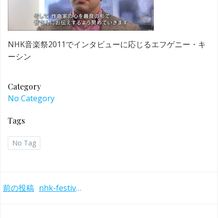
NHK音楽祭2011でインタビューに応じるエフゲニー・キ
ーシン
Category
No Category
Tags
No Tag
Post
前の投稿
nhk-festival2011-kissin-interview
navigation