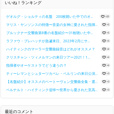
いいね！ランキング
ゲオルグ・ショルティの名盤 200枚聴いた中でのオ...
+20
マリス・ヤンソンスの特徴〜音楽の女神に愛された指揮...
+5
ブルックナー交響曲第8番の名盤紹介〜31枚聴いた中...
+5
ラファウ・ブレハッチが急遽来日、2023年2月にサ...
+5
ハイティンクのマーラー交響曲録音はどれがオススメ？
+4
クリスチャン・ツィメルマンの来日ツアー2021！1...
+4
指揮者やオーケストラでどう違うの？
+4
ティーレマンとシュターツカペレ・ベルリンの来日公演...
+3
【名盤紹介】オススメのベートーヴェン交響曲全集・選...
+3
ベルナルト・ハイティンク追悼〜世界から愛された至高...
+3
最近のコメント