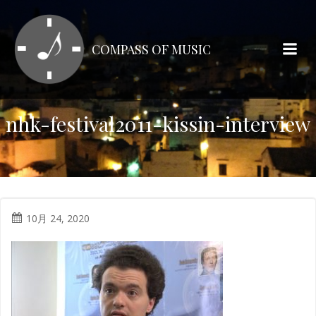
コ
ン
テ
COMPASS OF MUSIC
ン
ツ
へ
ス
nhk-festival2011-kissin-interview
キ
ッ
プ
10月 24, 2020