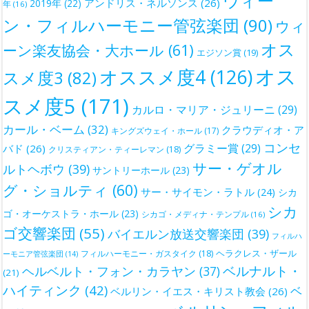
ウィー
アンドリス・ネルソンス
(26)
2019年
(22)
年
(16)
ン・フィルハーモニー管弦楽団
(90)
ウィ
オス
ーン楽友協会・大ホール
(61)
エジソン賞
(19)
オス
オススメ度4
(126)
スメ度3
(82)
スメ度5
(171)
カルロ・マリア・ジュリーニ
(29)
カール・ベーム
(32)
クラウディオ・ア
キングズウェイ・ホール
(17)
コンセ
グラミー賞
(29)
バド
(26)
クリスティアン・ティーレマン
(18)
サー・ゲオル
ルトヘボウ
(39)
サントリーホール
(23)
グ・ショルティ
(60)
サー・サイモン・ラトル
(24)
シカ
シカ
ゴ・オーケストラ・ホール
(23)
シカゴ・メディナ・テンプル
(16)
ゴ交響楽団
(55)
バイエルン放送交響楽団
(39)
フィルハ
ヘラクレス・ザール
フィルハーモニー・ガスタイク
(18)
ーモニア管弦楽団
(14)
ベルナルト・
ヘルベルト・フォン・カラヤン
(37)
(21)
ハイティンク
(42)
ベ
ベルリン・イエス・キリスト教会
(26)