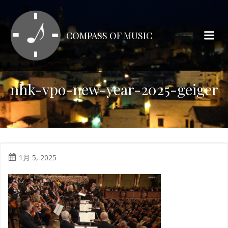
コ
ン
テ
COMPASS OF MUSIC
ン
ツ
へ
ス
nhk-vpo-new-year-2025-geiger
キ
ッ
プ
1月 5, 2025