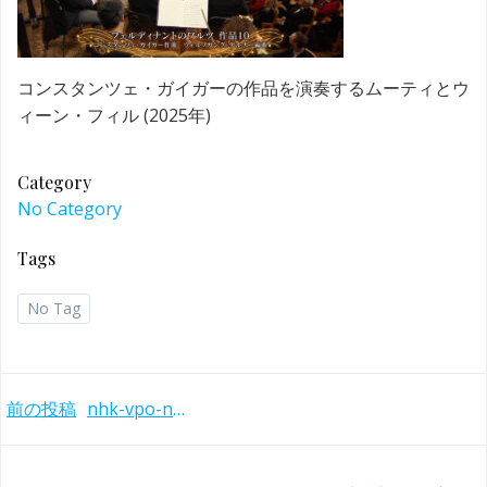
コンスタンツェ・ガイガーの作品を演奏するムーティとウ
ィーン・フィル (2025年)
Category
No Category
Tags
No Tag
Post
前の投稿
nhk-vpo-new-year-2025-geiger
navigation