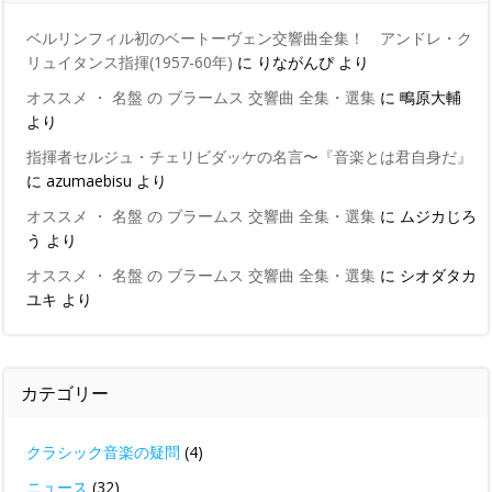
ベルリンフィル初のベートーヴェン交響曲全集！ アンドレ・ク
リュイタンス指揮(1957-60年)
に
りながんぴ
より
オススメ ・ 名盤 の ブラームス 交響曲 全集・選集
に
鴫原大輔
より
指揮者セルジュ・チェリビダッケの名言〜『音楽とは君自身だ』
に
azumaebisu
より
オススメ ・ 名盤 の ブラームス 交響曲 全集・選集
に
ムジカじろ
う
より
オススメ ・ 名盤 の ブラームス 交響曲 全集・選集
に
シオダタカ
ユキ
より
カテゴリー
クラシック音楽の疑問
(4)
ニュース
(32)