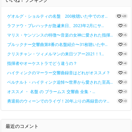
ゲオルグ・ショルティの名盤 200枚聴いた中でのオ...
+20
ラファウ・ブレハッチが急遽来日、2023年2月にサ...
+5
マリス・ヤンソンスの特徴〜音楽の女神に愛された指揮...
+5
ブルックナー交響曲第8番の名盤紹介〜31枚聴いた中...
+5
クリスチャン・ツィメルマンの来日ツアー2021！1...
+4
指揮者やオーケストラでどう違うの？
+4
ハイティンクのマーラー交響曲録音はどれがオススメ？
+4
ベルナルト・ハイティンク追悼〜世界から愛された至高...
+3
オススメ ・ 名盤 の ブラームス 交響曲 全集・...
+3
勇退前のウィーンでのライヴ！20年ぶりの再録音のマ...
+3
最近のコメント