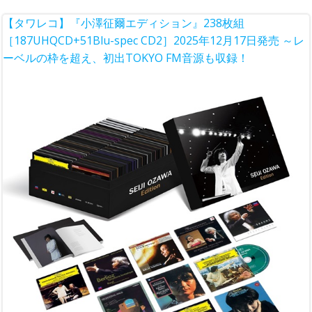
【タワレコ】『小澤征爾エディション』238枚組
［187UHQCD+51Blu-spec CD2］2025年12月17日発売 ～レ
ーベルの枠を超え、初出TOKYO FM音源も収録！