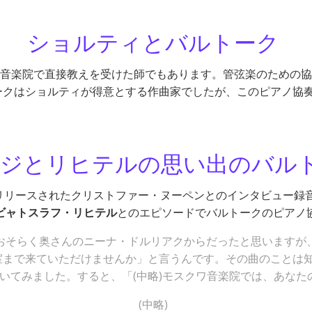
ショルティとバルトーク
音楽院で直接教えを受けた師でもあります。管弦楽のための協
ークはショルティが得意とする作曲家でしたが、このピアノ協
ジとリヒテルの思い出のバルト
リリースされたクリストファー・ヌーペンとのインタビュー録音(デ
ビャトスラフ・リヒテル
とのエピソードでバルトークのピアノ
おそらく奥さんのニーナ・ドルリアクからだったと思いますが
室まで来ていただけませんか」と言うんです。その曲のことは
いてみました。すると、「(中略)モスクワ音楽院では、あなた
(中略)