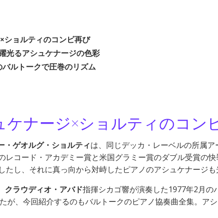
×ショルティのコンビ再び
躍光るアシュケナージの色彩
のバルトークで圧巻のリズム
ュケナージ×ショルティのコン
ー・ゲオルグ・ショルティ
は、同じデッカ・レーベルの所属ア
のレコード・アカデミー賞と米国グラミー賞のダブル受賞の快
でしたし、それに真っ向から対峙したピアノのアシュケナージも
、
クラウディオ・アバド
指揮シカゴ響が演奏した1977年2月
したが、今回紹介するのもバルトークのピアノ協奏曲全集。ア