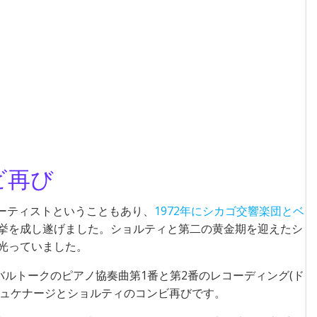
ビ再び
ーティストということもあり、
1972年にシカゴ交響楽団とベ
挙を成し遂げました。ショルティと第二の黄金期を迎えたシ
光っていました。
のバルトークのピアノ協奏曲第1番と第2番のレコーディング(ド
シュケナージとショルティのコンビ再びです。