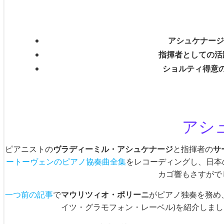
アシュケナージ
指揮者としての活
ショルティ得意
アシ
ピアニストの
ヴラディーミル・アシュケナージ
と指揮者の
サ
ートーヴェンのピアノ協奏曲全集
をレコーディングし、日本
カゴ響もさすが
一つ前の記事
で
マウリツィオ・ポリーニ
がピアノ独奏を務め
イツ・グラモフォン・レーベル)を紹介しま