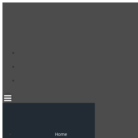
コ
ン
テ
ン
ツ
へ
ス
キ
ッ
プ
Home