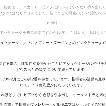
あ、始めよう」と言うと、ピアノに向かっていきなり弾き出し
せなければなりませんでした。彼はまるで悪魔のような勢いで(
(中略)
でバルトークを初見演奏ですからね(笑)。とはいえ、私はなん
ュケナージ、クリストファー・ヌーペンとのインタビューより、
奏する際の、練習伴奏を務めたことにアシュケナージは誇りを
ガウスらとの親交について語っています。
978年2月にこの第2番を録音しています。指揮者の活動も
いて、より色彩豊かになっています。
れほどまでにピアノから色彩を引き出し、オーケストラと溶け
生の旅」で指揮者
ヴァレリー・ゲルギエフ
はショルティの特徴