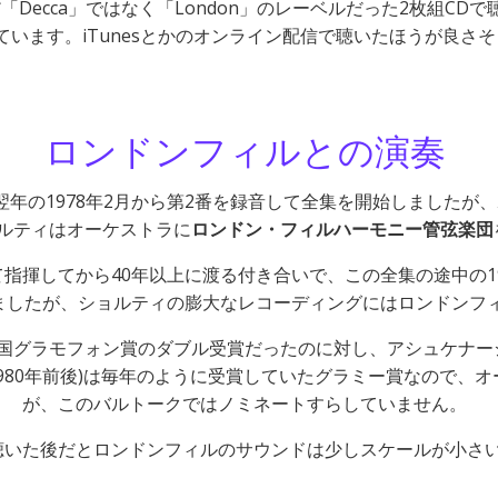
「Decca」ではなく「London」のレーベルだった2枚組C
ています。iTunesとかのオンライン配信で聴いたほうが良さ
ロンドンフィルとの演奏
年の1978年2月から第2番を録音して全集を開始しましたが
ルティはオーケストラに
ロンドン・フィルハーモニー管弦楽団
めて指揮してから40年以上に渡る付き合いで、この全集の途中の
りましたが、ショルティの膨大なレコーディングにはロンドンフ
国グラモフォン賞のダブル受賞だったのに対し、アシュケナー
980年前後)は毎年のように受賞していたグラミー賞なので、
が、このバルトークではノミネートすらしていません。
聴いた後だとロンドンフィルのサウンドは少しスケールが小さ