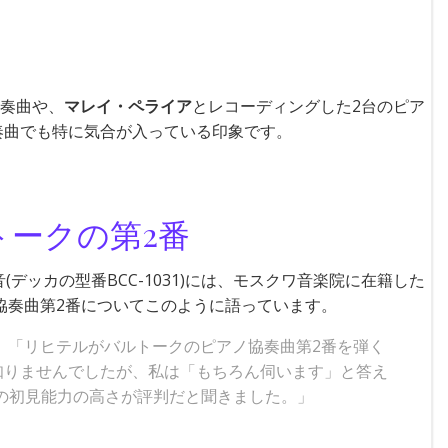
奏曲や、
マレイ・ペライア
とレコーディングした2台のピア
奏曲でも特に気合が入っている印象です。
ークの第2番
ッカの型番BCC-1031)には、モスクワ音楽院に在籍した
協奏曲第2番についてこのように語っています。
、「リヒテルがバルトークのピアノ協奏曲第2番を弾く
知りませんでしたが、私は「もちろん伺います」と答え
の初見能力の高さが評判だと聞きました。」