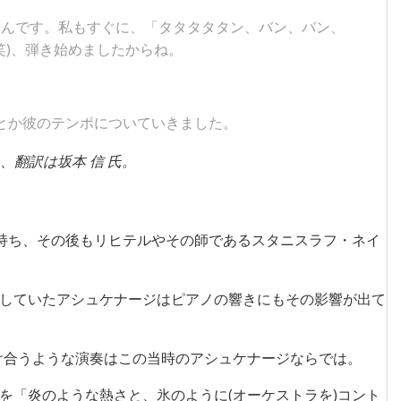
たんです。私もすぐに、「タタタタタン、バン、バン、
笑)、弾き始めましたからね。
とか彼のテンポについていきました。
翻訳は坂本 信 氏。
持ち、その後もリヒテルやその師であるスタニスラフ・ネイ
兼務していたアシュケナージはピアノの響きにもその影響が出て
合うような演奏はこの当時のアシュケナージならでは。
を「炎のような熱さと、氷のように(オーケストラを)コント