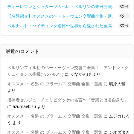
ティーレマンとシュターツカペレ・ベルリンの来日公演...
+3
【名盤紹介】オススメのベートーヴェン交響曲全集・選...
+3
ベルナルト・ハイティンク追悼〜世界から愛された至高...
+3
最近のコメント
ベルリンフィル初のベートーヴェン交響曲全集！ アンドレ・ク
リュイタンス指揮(1957-60年)
に
りながんぴ
より
オススメ ・ 名盤 の ブラームス 交響曲 全集・選集
に
鴫原大輔
より
指揮者セルジュ・チェリビダッケの名言〜『音楽とは君自身だ』
に
azumaebisu
より
オススメ ・ 名盤 の ブラームス 交響曲 全集・選集
に
ムジカじろ
う
より
オススメ ・ 名盤 の ブラームス 交響曲 全集・選集
に
シオダタカ