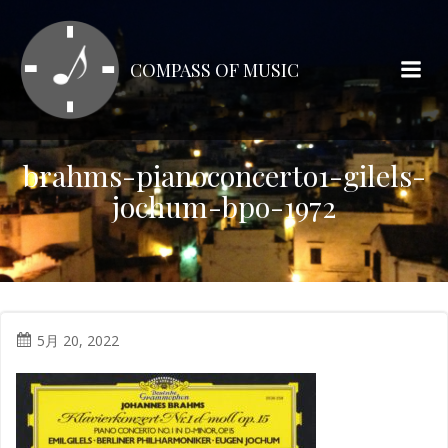
コ
ン
テ
COMPASS OF MUSIC
ン
ツ
へ
ス
brahms-pianoconcerto1-gilels-
キ
jochum-bpo-1972
ッ
プ
5月 20, 2022