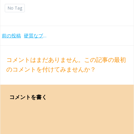
No Tag
Post
前の投稿
硬質なブラームス ギレリス＆ヨッフム／ベルリンフィルのピアノ協奏曲(1972年)
navigation
コメントはまだありません。この記事の最初
のコメントを付けてみませんか？
コメントを書く