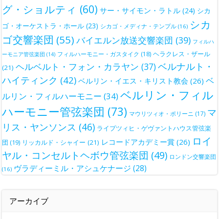
グ・ショルティ
(60)
サー・サイモン・ラトル
(24)
シカ
シカ
ゴ・オーケストラ・ホール
(23)
シカゴ・メディナ・テンプル
(16)
ゴ交響楽団
(55)
バイエルン放送交響楽団
(39)
フィルハ
ヘラクレス・ザール
フィルハーモニー・ガスタイク
(18)
ーモニア管弦楽団
(14)
ベルナルト・
ヘルベルト・フォン・カラヤン
(37)
(21)
ハイティンク
(42)
ベ
ベルリン・イエス・キリスト教会
(26)
ベルリン・フィル
ルリン・フィルハーモニー
(34)
ハーモニー管弦楽団
(73)
マ
マウリツィオ・ポリーニ
(17)
リス・ヤンソンス
(46)
ライプツィヒ・ゲヴァントハウス管弦楽
ロイ
レコードアカデミー賞
(26)
団
(19)
リッカルド・シャイー
(21)
ヤル・コンセルトヘボウ管弦楽団
(49)
ロンドン交響楽団
ヴラディーミル・アシュケナージ
(28)
(16)
アーカイブ