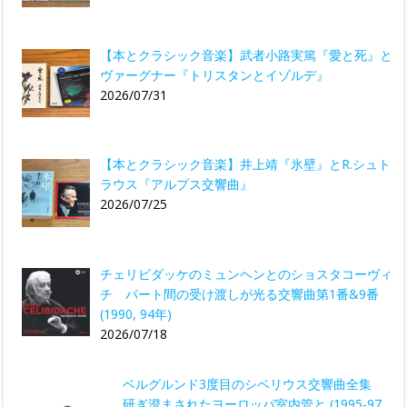
【本とクラシック音楽】武者小路実篤『愛と死』と
ヴァーグナー『トリスタンとイゾルデ』
2026/07/31
【本とクラシック音楽】井上靖『氷壁』とR.シュト
ラウス『アルプス交響曲』
2026/07/25
チェリビダッケのミュンヘンとのショスタコーヴィ
チ パート間の受け渡しが光る交響曲第1番&9番
(1990, 94年)
2026/07/18
ベルグルンド3度目のシベリウス交響曲全集
研ぎ澄まされたヨーロッパ室内管と (1995-97