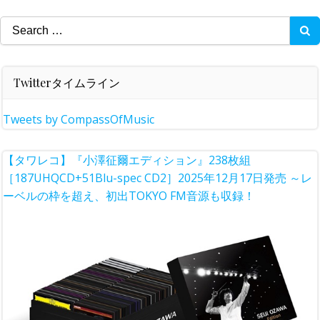
Search
for:
Twitterタイムライン
Tweets by CompassOfMusic
【タワレコ】『小澤征爾エディション』238枚組
［187UHQCD+51Blu-spec CD2］2025年12月17日発売 ～レ
ーベルの枠を超え、初出TOKYO FM音源も収録！