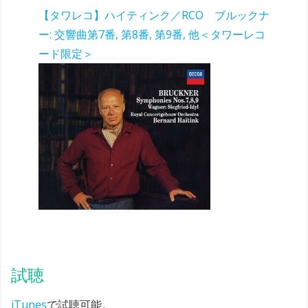
【タワレコ】ハイティンク／RCO ブルックナ
ー: 交響曲第7番, 第8番, 第9番, 他＜タワーレコ
ード限定＞
試聴
iTunes
で試聴可能。