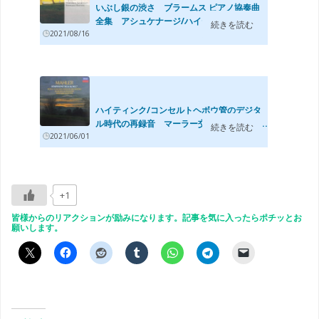
いぶし銀の渋さ ブラームス ピアノ協奏曲
全集 アシュケナージ/ハイティンク/RC
続きを読む
2021/08/16
O,...
ハイティンク/コンセルトヘボウ管のデジタ
ル時代の再録音 マーラー交響曲第4番(19...
続きを読む
2021/06/01
+1
皆様からのリアクションが励みになります。記事を気に入ったらポチッとお
願いします。