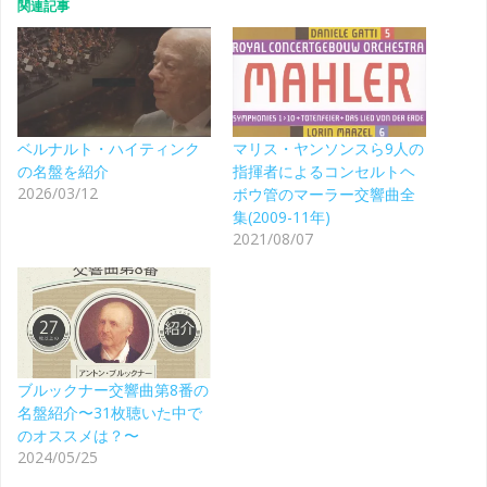
関連記事
ベルナルト・ハイティンク
マリス・ヤンソンスら9人の
の名盤を紹介
指揮者によるコンセルトヘ
2026/03/12
ボウ管のマーラー交響曲全
集(2009-11年)
2021/08/07
ブルックナー交響曲第8番の
名盤紹介〜31枚聴いた中で
のオススメは？〜
2024/05/25