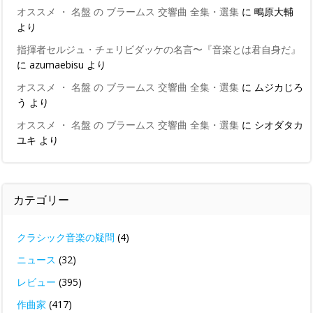
オススメ ・ 名盤 の ブラームス 交響曲 全集・選集
に
鴫原大輔
より
指揮者セルジュ・チェリビダッケの名言〜『音楽とは君自身だ』
に
azumaebisu
より
オススメ ・ 名盤 の ブラームス 交響曲 全集・選集
に
ムジカじろ
う
より
オススメ ・ 名盤 の ブラームス 交響曲 全集・選集
に
シオダタカ
ユキ
より
カテゴリー
クラシック音楽の疑問
(4)
ニュース
(32)
レビュー
(395)
作曲家
(417)