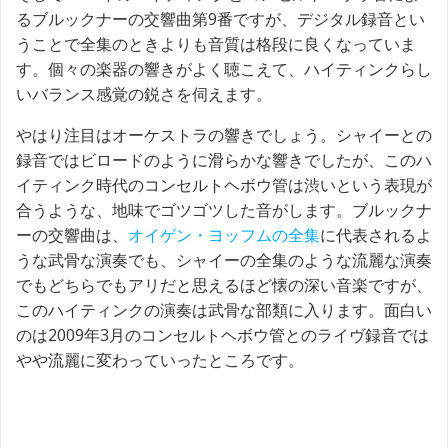
るブルックナーの交響曲第9番ですが、デジタル録音とい
うことで全集のときよりも音質は格段に良くなっていま
す。個々の楽器の響きがよく聴こえて、ハイティンクらし
いバランス感覚の鋭さを伺えます。
やはり注目はオーケストラの響きでしょう。シャイーとの
録音ではビロードのように滑らかな響きでしたが、このハ
イティンク時代のコンセルトヘボウ管は渋いという表現が
合うような、地味でゴツゴツした音がします。ブルックナ
ーの交響曲は、
オイゲン・ヨッフムの全集
に代表されるよ
うな武骨な演奏でも、シャイーの全集のような流麗な演奏
でもどちらでもアリだと思えるほど懐の深い音楽ですが、
このハイティンクの演奏は武骨な部類に入ります。面白い
のは2009年3月のコンセルトヘボウ管とのライヴ録音では
やや流麗に変わっていったところです。