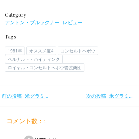
Category
アントン・ブルックナー
レビュー
Tags
1981年
オススメ度4
コンセルトヘボウ
ベルナルト・ハイティンク
ロイヤル・コンセルトヘボウ管弦楽団
Post
Post
前の投稿
米グラミー賞受賞！どっしりとしたスケールの凶暴さ ショスタコーヴィチ交響曲第4番 ハイティンク／シカゴ響(2008年)
次の投稿
米グラミー賞受賞！最晩年のホロヴィッツとジュリーニの奇跡のモーツァルト ピアノ協奏曲第23番(1987年)
navigation
navigation
コメント数：1