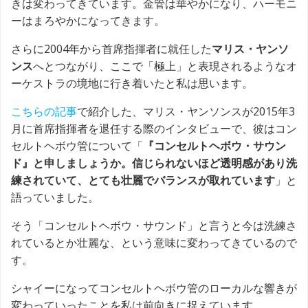
きは変わってきています。金管は華やかになり、ハーモニ
ーはまろやかになってきます。
さらに2004年から首席指揮者に就任した
マリス・ヤンソ
ンス
へとつながり、ここで「極上」と表現されるようなオ
ーケストラの境地に行き着いたと私は思います。
こちらの記事
で紹介した、マリス・ヤンソンスが2015年3
月に首席指揮者を退任する際のインタビューで、彼はコン
セルトヘボウ管について「
『コンセルトヘボウ・サウン
ド』と申しましょうか。信じられないほど透明感があり洗
練されていて、とても壮麗でバランスが取れています
」と
語っていました。
そう「コンセルトヘボウ・サウンド」と言うと今は洗練さ
れているとか壮麗な、という意味に変わってきているので
す。
シャイーになってコンセルトヘボウ管のローカルな響きが
変わっていったことを私は前向きに捉えています。