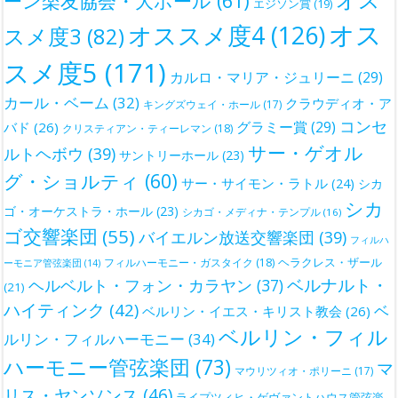
オス
ーン楽友協会・大ホール
(61)
エジソン賞
(19)
オス
オススメ度4
(126)
スメ度3
(82)
スメ度5
(171)
カルロ・マリア・ジュリーニ
(29)
カール・ベーム
(32)
クラウディオ・ア
キングズウェイ・ホール
(17)
コンセ
グラミー賞
(29)
バド
(26)
クリスティアン・ティーレマン
(18)
サー・ゲオル
ルトヘボウ
(39)
サントリーホール
(23)
グ・ショルティ
(60)
サー・サイモン・ラトル
(24)
シカ
シカ
ゴ・オーケストラ・ホール
(23)
シカゴ・メディナ・テンプル
(16)
ゴ交響楽団
(55)
バイエルン放送交響楽団
(39)
フィルハ
ヘラクレス・ザール
フィルハーモニー・ガスタイク
(18)
ーモニア管弦楽団
(14)
ベルナルト・
ヘルベルト・フォン・カラヤン
(37)
(21)
ハイティンク
(42)
ベ
ベルリン・イエス・キリスト教会
(26)
ベルリン・フィル
ルリン・フィルハーモニー
(34)
ハーモニー管弦楽団
(73)
マ
マウリツィオ・ポリーニ
(17)
リス・ヤンソンス
(46)
ライプツィヒ・ゲヴァントハウス管弦楽