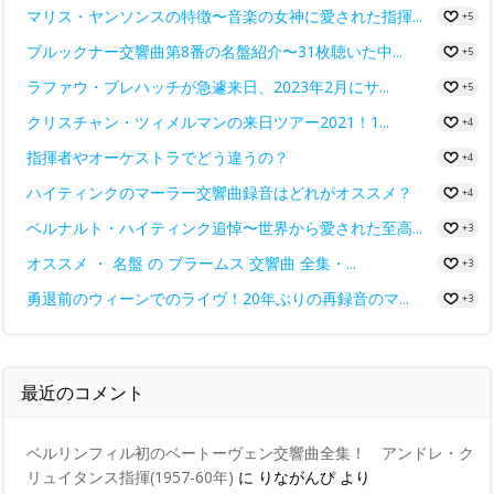
マリス・ヤンソンスの特徴〜音楽の女神に愛された指揮...
+5
ブルックナー交響曲第8番の名盤紹介〜31枚聴いた中...
+5
ラファウ・ブレハッチが急遽来日、2023年2月にサ...
+5
クリスチャン・ツィメルマンの来日ツアー2021！1...
+4
指揮者やオーケストラでどう違うの？
+4
ハイティンクのマーラー交響曲録音はどれがオススメ？
+4
ベルナルト・ハイティンク追悼〜世界から愛された至高...
+3
オススメ ・ 名盤 の ブラームス 交響曲 全集・...
+3
勇退前のウィーンでのライヴ！20年ぶりの再録音のマ...
+3
最近のコメント
ベルリンフィル初のベートーヴェン交響曲全集！ アンドレ・ク
リュイタンス指揮(1957-60年)
に
りながんぴ
より