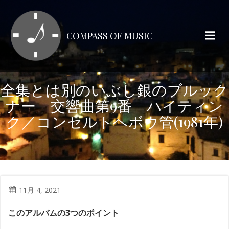
コ
ン
テ
COMPASS OF MUSIC
ン
ツ
へ
ス
全集とは別のいぶし銀のブルック
キ
ナー 交響曲第9番 ハイティン
ッ
プ
ク／コンセルトヘボウ管(1981年)
11月 4, 2021
このアルバムの3つのポイント