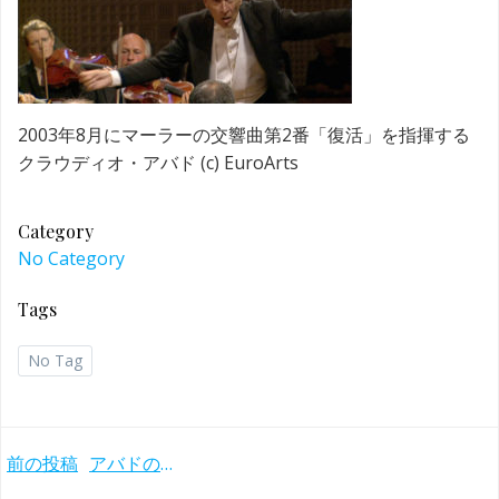
2003年8月にマーラーの交響曲第2番「復活」を指揮する
クラウディオ・アバド (c) EuroArts
Category
No Category
Tags
No Tag
Post
前の投稿
アバドの境地 ルツェルン祝祭管とのマーラー交響曲集(2003-10年)