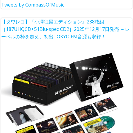
Tweets by CompassOfMusic
【タワレコ】『小澤征爾エディション』238枚組
［187UHQCD+51Blu-spec CD2］2025年12月17日発売 ～レ
ーベルの枠を超え、初出TOKYO FM音源も収録！