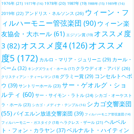
1976年
(21)
1978年
(20)
1987年
(19)
1977年
(16)
1988年
(15)
1989年
(16)
ウィーン・フ
アンドリス・ネルソンス
(26)
2019年
(22)
ィルハーモニー管弦楽団
(90)
ウィーン楽
オススメ度
友協会・大ホール
(61)
エジソン賞
(19)
オススメ
オススメ度4
(126)
3
(82)
度5
(172)
カール・
カルロ・マリア・ジュリーニ
(29)
ベーム
(32)
クラウディオ・アバド
(26)
キングズウェイ・ホール
(17)
コンセルトヘボ
グラミー賞
(29)
クリスティアン・ティーレマン
(18)
サー・ゲオルグ・ショ
ウ
(39)
サントリーホール
(23)
ルティ
(60)
サー・サイモン・ラトル
(24)
シカゴ・オーケスト
シカゴ交響楽団
ラ・ホール
(23)
シカゴ・メディナ・テンプル
(16)
(55)
バイエルン放送交響楽団
(39)
フィルハーモニア管弦楽団
(14)
ヘルベル
ヘラクレス・ザール
(21)
フィルハーモニー・ガスタイク
(18)
ベルナルト・ハイティン
ト・フォン・カラヤン
(37)