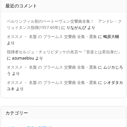
最近のコメント
ベルリンフィル初のベートーヴェン交響曲全集！ アンドレ・ク
リュイタンス指揮(1957-60年)
に
りながんぴ
より
オススメ ・ 名盤 の ブラームス 交響曲 全集・選集
に
鴫原大輔
より
指揮者セルジュ・チェリビダッケの名言〜『音楽とは君自身だ』
に
azumaebisu
より
オススメ ・ 名盤 の ブラームス 交響曲 全集・選集
に
ムジカじろ
う
より
オススメ ・ 名盤 の ブラームス 交響曲 全集・選集
に
シオダタカ
ユキ
より
カテゴリー