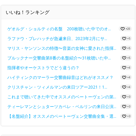
いいね！ランキング
ゲオルグ・ショルティの名盤 200枚聴いた中でのオ...
+20
ラファウ・ブレハッチが急遽来日、2023年2月にサ...
+5
マリス・ヤンソンスの特徴〜音楽の女神に愛された指揮...
+5
ブルックナー交響曲第8番の名盤紹介〜31枚聴いた中...
+5
指揮者やオーケストラでどう違うの？
+4
ハイティンクのマーラー交響曲録音はどれがオススメ？
+4
クリスチャン・ツィメルマンの来日ツアー2021！1...
+4
これまで聴いてきた中でオススメのベートーヴェンの第...
+3
ティーレマンとシュターツカペレ・ベルリンの来日公演...
+3
【名盤紹介】オススメのベートーヴェン交響曲全集・選...
+3