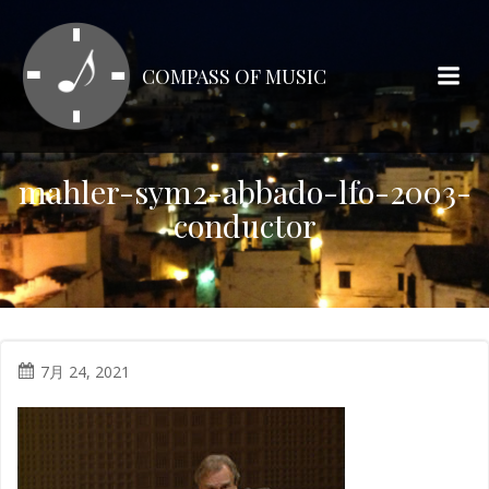
コ
ン
テ
COMPASS OF MUSIC
ン
ツ
へ
ス
mahler-sym2-abbado-lfo-2003-
キ
conductor
ッ
プ
7月 24, 2021