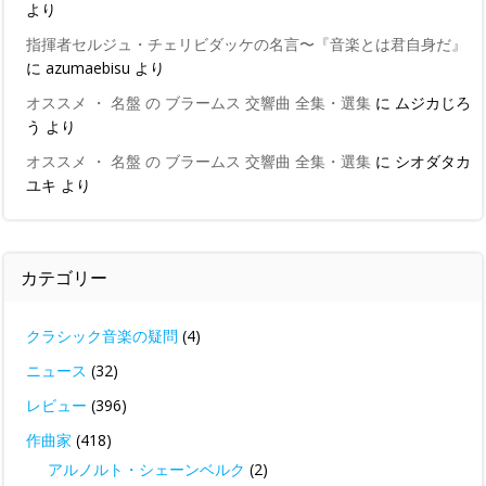
より
指揮者セルジュ・チェリビダッケの名言〜『音楽とは君自身だ』
に
azumaebisu
より
オススメ ・ 名盤 の ブラームス 交響曲 全集・選集
に
ムジカじろ
う
より
オススメ ・ 名盤 の ブラームス 交響曲 全集・選集
に
シオダタカ
ユキ
より
カテゴリー
クラシック音楽の疑問
(4)
ニュース
(32)
レビュー
(396)
作曲家
(418)
アルノルト・シェーンベルク
(2)