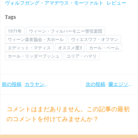
ヴォルフガング・アマデウス・モーツァルト
レビュー
Tags
1971年
ウィーン・フィルハーモニー管弦楽団
ウィーン楽友協会・大ホール
ヴィエスワフ・オフマン
エディット・マティス
オススメ度3
カール・ベーム
カール・リッダーブッシュ
ユリア・ハマリ
Post
Post
前の投稿
カラヤンが唯一録音したショスタコーヴィチの交響曲第10番 ベルリンフィルとの一糸乱れぬ1966年の録音
次の投稿
蘭エジソン賞受賞！ロマンに流されない構築美 ブルックナー交響曲第9番 ジュリーニ/ウィーンフィル(1988年)
navigation
navigation
コメントはまだありません。この記事の最初
のコメントを付けてみませんか？