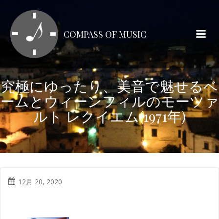
コ
ン
テ
COMPASS OF MUSIC
ン
ツ
へ
ス
究極にゆったり、美音で魅せるベ
キ
ームとウィーンフィルのモーツァ
ッ
プ
ルト レクイエム(1971年)
12月 20, 2020