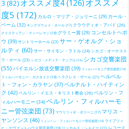
オススメ
オススメ度4
(126)
3
(82)
度5
(172)
カール・
カルロ・マリア・ジュリーニ
(29)
ベーム
(32)
クラウディオ・アバド
(26)
キングズウェイ・ホール
(17)
コンセルトヘボ
グラミー賞
(29)
クリスティアン・ティーレマン
(18)
サー・ゲオルグ・ショ
ウ
(39)
サントリーホール
(23)
ルティ
(60)
サー・サイモン・ラトル
(24)
シカゴ・オーケスト
シカゴ交響楽団
ラ・ホール
(23)
シカゴ・メディナ・テンプル
(16)
(55)
バイエルン放送交響楽団
(39)
フィルハーモニア管弦楽団
(14)
ヘルベル
ヘラクレス・ザール
(21)
フィルハーモニー・ガスタイク
(18)
ベルナルト・ハイティン
ト・フォン・カラヤン
(37)
ク
(42)
ベルリン・フ
ベルリン・イエス・キリスト教会
(26)
ベルリン・フィルハーモ
ィルハーモニー
(34)
ニー管弦楽団
(73)
マリス・
マウリツィオ・ポリーニ
(17)
ヤンソンス
(46)
ライプツィ
ミュンヘン・フィルハーモニー管弦楽団
(14)
レコード
ヒ・ゲヴァントハウス管弦楽団
(19)
リッカルド・シャイー
(21)