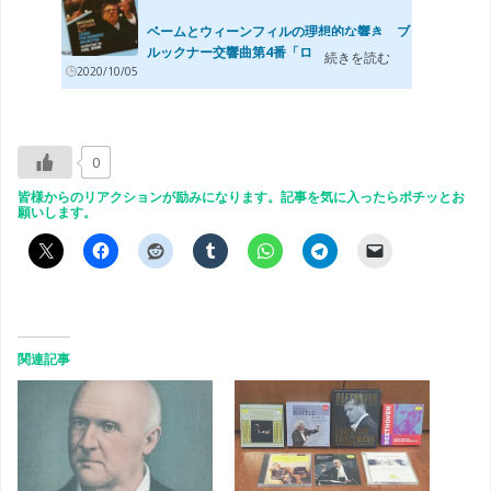
ベームとウィーンフィルの理想的な響き ブ
ルックナー交響曲第4番「ロマンティック...
続きを読む
2020/10/05
0
皆様からのリアクションが励みになります。記事を気に入ったらポチッとお
願いします。
関連記事