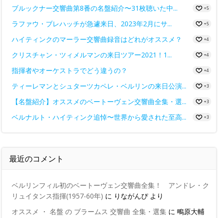
ブルックナー交響曲第8番の名盤紹介〜31枚聴いた中...
+5
ラファウ・ブレハッチが急遽来日、2023年2月にサ...
+5
ハイティンクのマーラー交響曲録音はどれがオススメ？
+4
クリスチャン・ツィメルマンの来日ツアー2021！1...
+4
指揮者やオーケストラでどう違うの？
+4
ティーレマンとシュターツカペレ・ベルリンの来日公演...
+3
【名盤紹介】オススメのベートーヴェン交響曲全集・選...
+3
ベルナルト・ハイティンク追悼〜世界から愛された至高...
+3
最近のコメント
ベルリンフィル初のベートーヴェン交響曲全集！ アンドレ・ク
リュイタンス指揮(1957-60年)
に
りながんぴ
より
オススメ ・ 名盤 の ブラームス 交響曲 全集・選集
に
鴫原大輔