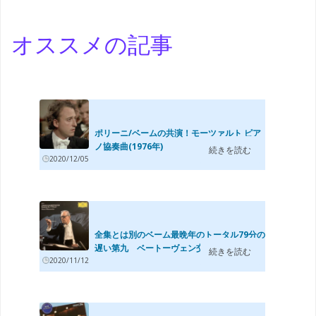
オススメの記事
ポリーニ/ベームの共演！モーツァルト ピア
ノ協奏曲(1976年)
続きを読む
2020/12/05
全集とは別のベーム最晩年のトータル79分の
遅い第九 ベートーヴェン交響曲第9番 ...
続きを読む
2020/11/12