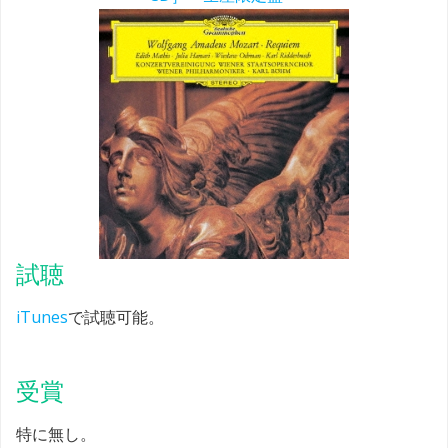
試聴
iTunes
で試聴可能。
受賞
特に無し。