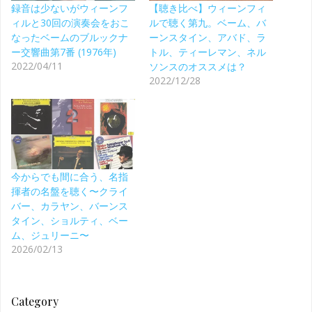
録音は少ないがウィーンフ
【聴き比べ】ウィーンフィ
ィルと30回の演奏会をおこ
ルで聴く第九。ベーム、バ
なったベームのブルックナ
ーンスタイン、アバド、ラ
ー交響曲第7番 (1976年)
トル、ティーレマン、ネル
2022/04/11
ソンスのオススメは？
2022/12/28
今からでも間に合う、名指
揮者の名盤を聴く〜クライ
バー、カラヤン、バーンス
タイン、ショルティ、ベー
ム、ジュリーニ〜
2026/02/13
Category